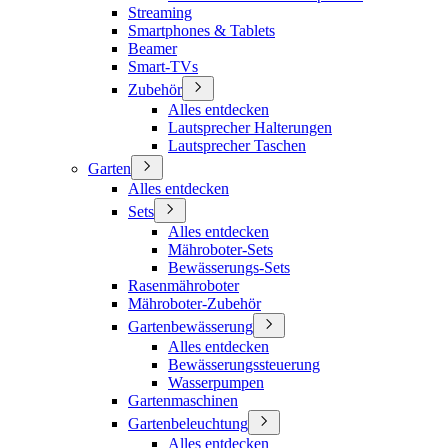
Streaming
Smartphones & Tablets
Beamer
Smart-TVs
Zubehör
Alles entdecken
Lautsprecher Halterungen
Lautsprecher Taschen
Garten
Alles entdecken
Sets
Alles entdecken
Mähroboter-Sets
Bewässerungs-Sets
Rasenmähroboter
Mähroboter-Zubehör
Gartenbewässerung
Alles entdecken
Bewässerungssteuerung
Wasserpumpen
Gartenmaschinen
Gartenbeleuchtung
Alles entdecken