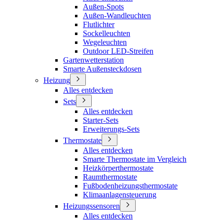
Außen-Spots
Außen-Wandleuchten
Flutlichter
Sockelleuchten
Wegeleuchten
Outdoor LED-Streifen
Gartenwetterstation
Smarte Außensteckdosen
Heizung
Alles entdecken
Sets
Alles entdecken
Starter-Sets
Erweiterungs-Sets
Thermostate
Alles entdecken
Smarte Thermostate im Vergleich
Heizkörperthermostate
Raumthermostate
Fußbodenheizungsthermostate
Klimaanlagensteuerung
Heizungssensoren
Alles entdecken