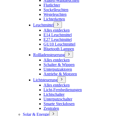
Außen-Wandleuchten
Flutlichter
Sockelleuchten
Wegeleuchten
Lichterketten
Leuchtmittel
Alles entdecken
E14 Leuchtmittel
E27 Leuchtmittel
GU10 Leuchtmittel
Bluetooth Lampen
Rollladensteuerung
Alles entdecken
Schalter & Wippen
Unterputzaktoren
Antriebe & Motoren
Lichtsteuerung
Alles entdecken
Licht-Fernbedienungen
Lichtschalter
Unterputzschalter
Smarte Steckdosen
Zentralen
Solar & Energie