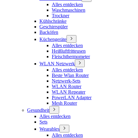
Alles entdecken
Waschmaschinen
Trockner
Kühlschränke
Geschirrspüler
Backöfen
Küchengeräte
Alles entdecken
Heißluftfritteusen
Fleischthermometer
WLAN Netzwerk
Alles entdecken
Beste Wlan Router
Netzwerk-Sets
WLAN Router
WLAN Repeater
PowerLAN Adapter
Mesh Router
Gesundheit
Alles entdecken
Sets
Wearables
Alles entdecken