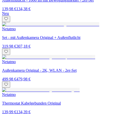
Außenflutlicht - 1000 lm mit Bewegungsmelder - 2er-Set
139,98 €
134,38 €
Neu
Netatmo
Set - mit Außenkamera Original + Außenflutlicht
319,98 €
307,18 €
Netatmo
Außenkamera Original - 2K, WLAN - 2er-Set
499,98 €
479,98 €
Netatmo
Thermostat Kabelgebunden Original
139,99 €
134,39 €