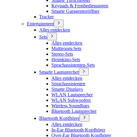
Smarte Türschlösser
Keypads & Fernbedienungen
Smarte Garagentoröffner
Tracker
Entertainment
Alles entdecken
Sets
Alles entdecken
Multiroom-Sets
Stereo-Sets
Heimkino-Sets
Sprachassistenten-Sets
Smarte Lautsprecher
Alles entdecken
Sprachassistenten
Smarte Displays
WLAN Lautsprecher
WLAN Subwoofers
Wireless Soundbars
Bluetooth Lautsprecher
Bluetooth Kopfhörer
Alles entdecken
In-Ear Bluetooth Kopfhörer
Over-Ear Bluetooth Kopfhörer