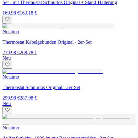
Set - mit Thermostat Schnurlos Original + Stand-Halterung
169,98 €
163,18 €
Netatmo
Thermostat Kabelgebunden Original - 2er-Set
279,98 €
268,78 €
Neu
Netatmo
Thermostat Schnurlos Original - 2er-Set
299,98 €
287,98 €
Neu
Netatmo