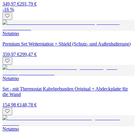
349,97 €
291,79 €
-16 %
Netatmo
Premium Set Wetterstation + Shield (Schutz- und Außenhalterung)
359,97 €
299,47 €
Netatmo
Set - mit Thermostat Kabelgebunden Original + Abdeckplatte für
die Wand
154,98 €
148,78 €
Netatmo