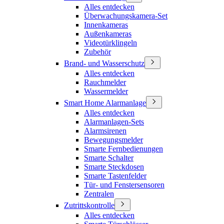
Alles entdecken
Überwachungskamera-Set
Innenkameras
Außenkameras
Videotürklingeln
Zubehör
Brand- und Wasserschutz
Alles entdecken
Rauchmelder
Wassermelder
Smart Home Alarmanlage
Alles entdecken
Alarmanlagen-Sets
Alarmsirenen
Bewegungsmelder
Smarte Fernbedienungen
Smarte Schalter
Smarte Steckdosen
Smarte Tastenfelder
Tür- und Fenstersensoren
Zentralen
Zutrittskontrolle
Alles entdecken