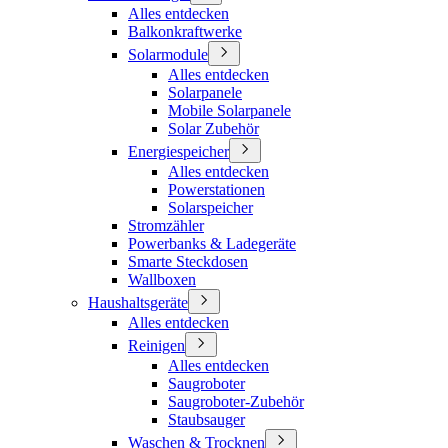
Alles entdecken
Balkonkraftwerke
Solarmodule
Alles entdecken
Solarpanele
Mobile Solarpanele
Solar Zubehör
Energiespeicher
Alles entdecken
Powerstationen
Solarspeicher
Stromzähler
Powerbanks & Ladegeräte
Smarte Steckdosen
Wallboxen
Haushaltsgeräte
Alles entdecken
Reinigen
Alles entdecken
Saugroboter
Saugroboter-Zubehör
Staubsauger
Waschen & Trocknen