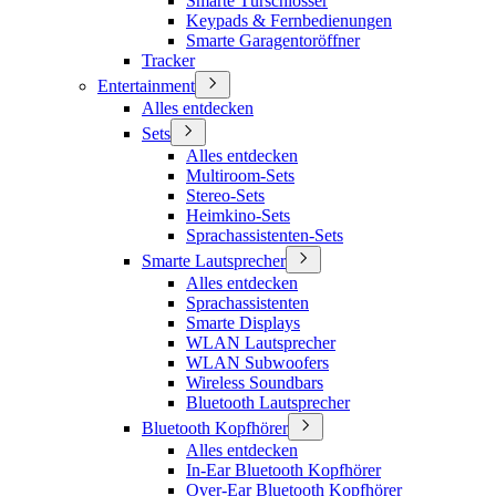
Smarte Türschlösser
Keypads & Fernbedienungen
Smarte Garagentoröffner
Tracker
Entertainment
Alles entdecken
Sets
Alles entdecken
Multiroom-Sets
Stereo-Sets
Heimkino-Sets
Sprachassistenten-Sets
Smarte Lautsprecher
Alles entdecken
Sprachassistenten
Smarte Displays
WLAN Lautsprecher
WLAN Subwoofers
Wireless Soundbars
Bluetooth Lautsprecher
Bluetooth Kopfhörer
Alles entdecken
In-Ear Bluetooth Kopfhörer
Over-Ear Bluetooth Kopfhörer