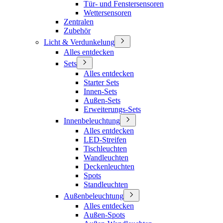
Tür- und Fenstersensoren
Wettersensoren
Zentralen
Zubehör
Licht & Verdunkelung
Alles entdecken
Sets
Alles entdecken
Starter Sets
Innen-Sets
Außen-Sets
Erweiterungs-Sets
Innenbeleuchtung
Alles entdecken
LED-Streifen
Tischleuchten
Wandleuchten
Deckenleuchten
Spots
Standleuchten
Außenbeleuchtung
Alles entdecken
Außen-Spots