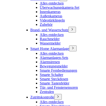
Alles entdecken
Überwachungskamera-Set
Innenkameras
Außenkameras
Videotürklingeln
Zubehör
Brand- und Wasserschutz
Alles entdecken
Rauchmelder
Wassermelder
Smart Home Alarmanlage
Alles entdecken
Alarmanlagen-Sets
Alarmsirenen
Bewegungsmelder
Smarte Fernbedienungen
Smarte Schalter
Smarte Steckdosen
Smarte Tastenfelder
Tür- und Fenstersensoren
Zentralen
Zutrittskontrolle
Alles entdecken