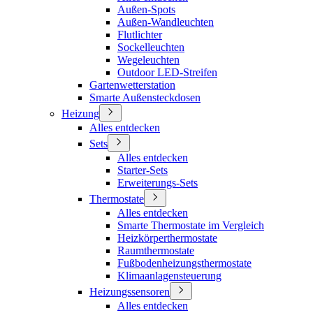
Außen-Spots
Außen-Wandleuchten
Flutlichter
Sockelleuchten
Wegeleuchten
Outdoor LED-Streifen
Gartenwetterstation
Smarte Außensteckdosen
Heizung
Alles entdecken
Sets
Alles entdecken
Starter-Sets
Erweiterungs-Sets
Thermostate
Alles entdecken
Smarte Thermostate im Vergleich
Heizkörperthermostate
Raumthermostate
Fußbodenheizungsthermostate
Klimaanlagensteuerung
Heizungssensoren
Alles entdecken