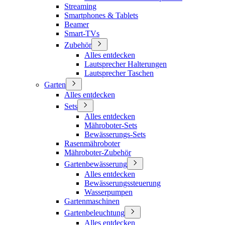
Streaming
Smartphones & Tablets
Beamer
Smart-TVs
Zubehör
Alles entdecken
Lautsprecher Halterungen
Lautsprecher Taschen
Garten
Alles entdecken
Sets
Alles entdecken
Mähroboter-Sets
Bewässerungs-Sets
Rasenmähroboter
Mähroboter-Zubehör
Gartenbewässerung
Alles entdecken
Bewässerungssteuerung
Wasserpumpen
Gartenmaschinen
Gartenbeleuchtung
Alles entdecken