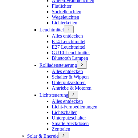
Außen-Wandleuchten
Flutlichter
Sockelleuchten
Wegeleuchten
Lichterketten
Leuchtmittel
Alles entdecken
E14 Leuchtmittel
E27 Leuchtmittel
GU10 Leuchtmittel
Bluetooth Lampen
Rollladensteuerung
Alles entdecken
Schalter & Wippen
Unterputzaktoren
Antriebe & Motoren
Lichtsteuerung
Alles entdecken
Licht-Fernbedienungen
Lichtschalter
Unterputzschalter
Smarte Steckdosen
Zentralen
Solar & Energie