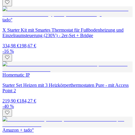
tado°
X Starter Kit mit Smartes Thermostat für Fußbodenheizung und
Einzelraumsteuerung (230V) - 2er-Set + Bridge
334,98 €
198,67 €
-16 %
Homematic IP
Starter Set Heizen mit 3 Heizkörperthermostaten Pure - mit Access
Point 2
219,90 €
184,27 €
-40 %
Amazon + tado°