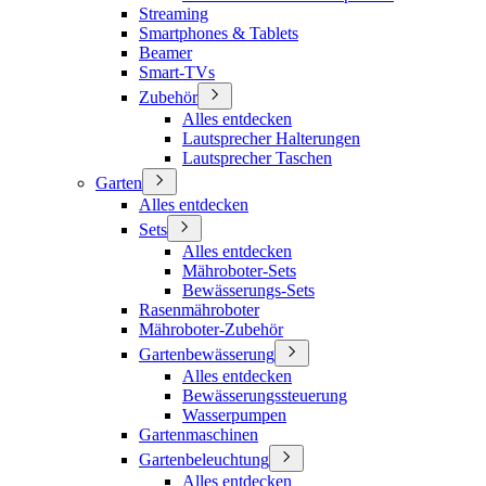
Streaming
Smartphones & Tablets
Beamer
Smart-TVs
Zubehör
Alles entdecken
Lautsprecher Halterungen
Lautsprecher Taschen
Garten
Alles entdecken
Sets
Alles entdecken
Mähroboter-Sets
Bewässerungs-Sets
Rasenmähroboter
Mähroboter-Zubehör
Gartenbewässerung
Alles entdecken
Bewässerungssteuerung
Wasserpumpen
Gartenmaschinen
Gartenbeleuchtung
Alles entdecken