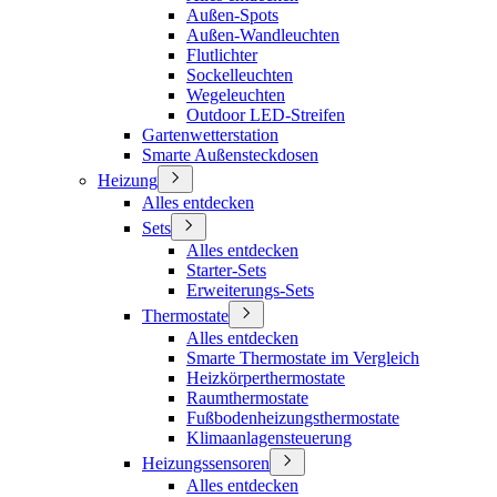
Außen-Spots
Außen-Wandleuchten
Flutlichter
Sockelleuchten
Wegeleuchten
Outdoor LED-Streifen
Gartenwetterstation
Smarte Außensteckdosen
Heizung
Alles entdecken
Sets
Alles entdecken
Starter-Sets
Erweiterungs-Sets
Thermostate
Alles entdecken
Smarte Thermostate im Vergleich
Heizkörperthermostate
Raumthermostate
Fußbodenheizungsthermostate
Klimaanlagensteuerung
Heizungssensoren
Alles entdecken