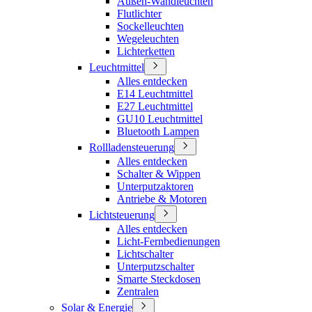
Außen-Wandleuchten
Flutlichter
Sockelleuchten
Wegeleuchten
Lichterketten
Leuchtmittel
Alles entdecken
E14 Leuchtmittel
E27 Leuchtmittel
GU10 Leuchtmittel
Bluetooth Lampen
Rollladensteuerung
Alles entdecken
Schalter & Wippen
Unterputzaktoren
Antriebe & Motoren
Lichtsteuerung
Alles entdecken
Licht-Fernbedienungen
Lichtschalter
Unterputzschalter
Smarte Steckdosen
Zentralen
Solar & Energie