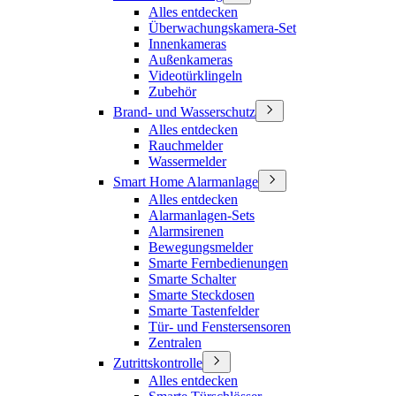
Alles entdecken
Überwachungskamera-Set
Innenkameras
Außenkameras
Videotürklingeln
Zubehör
Brand- und Wasserschutz
Alles entdecken
Rauchmelder
Wassermelder
Smart Home Alarmanlage
Alles entdecken
Alarmanlagen-Sets
Alarmsirenen
Bewegungsmelder
Smarte Fernbedienungen
Smarte Schalter
Smarte Steckdosen
Smarte Tastenfelder
Tür- und Fenstersensoren
Zentralen
Zutrittskontrolle
Alles entdecken