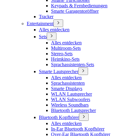
Smarte Türschlösser
Keypads & Fernbedienungen
Smarte Garagentoröffner
Tracker
Entertainment
Alles entdecken
Sets
Alles entdecken
Multiroom-Sets
Stereo-Sets
Heimkino-Sets
Sprachassistenten-Sets
Smarte Lautsprecher
Alles entdecken
Sprachassistenten
Smarte Displays
WLAN Lautsprecher
WLAN Subwoofers
Wireless Soundbars
Bluetooth Lautsprecher
Bluetooth Kopfhörer
Alles entdecken
In-Ear Bluetooth Kopfhörer
Over-Ear Bluetooth Kopfhörer