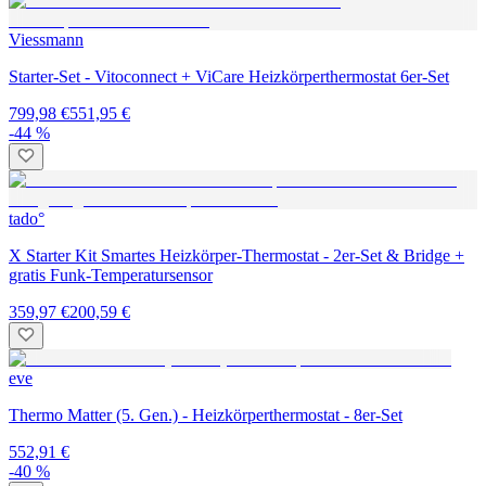
Viessmann
Starter-Set - Vitoconnect + ViCare Heizkörperthermostat 6er-Set
799,98 €
551,95 €
-44 %
tado°
X Starter Kit Smartes Heizkörper-Thermostat - 2er-Set & Bridge +
gratis Funk-Temperatursensor
359,97 €
200,59 €
eve
Thermo Matter (5. Gen.) - Heizkörperthermostat - 8er-Set
552,91 €
-40 %