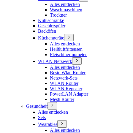
Alles entdecken
Waschmaschinen
Trockner
Kühlschränke
Geschirrspüler
Backöfen
Küchengeräte
Alles entdecken
Heißluftfritteusen
Fleischthermometer
WLAN Netzwerk
Alles entdecken
Beste Wlan Router
Netzwerk-Sets
WLAN Router
WLAN Repeater
PowerLAN Adapter
Mesh Router
Gesundheit
Alles entdecken
Sets
Wearables
Alles entdecken