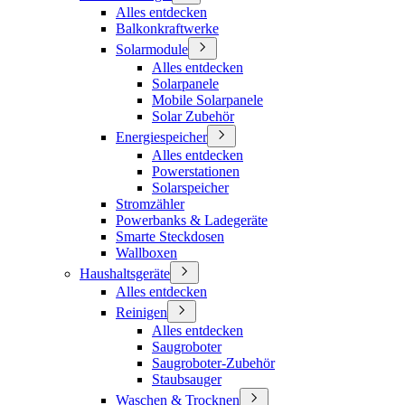
Alles entdecken
Balkonkraftwerke
Solarmodule
Alles entdecken
Solarpanele
Mobile Solarpanele
Solar Zubehör
Energiespeicher
Alles entdecken
Powerstationen
Solarspeicher
Stromzähler
Powerbanks & Ladegeräte
Smarte Steckdosen
Wallboxen
Haushaltsgeräte
Alles entdecken
Reinigen
Alles entdecken
Saugroboter
Saugroboter-Zubehör
Staubsauger
Waschen & Trocknen