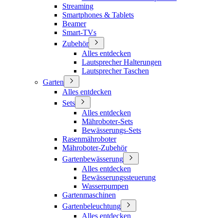
Streaming
Smartphones & Tablets
Beamer
Smart-TVs
Zubehör
Alles entdecken
Lautsprecher Halterungen
Lautsprecher Taschen
Garten
Alles entdecken
Sets
Alles entdecken
Mähroboter-Sets
Bewässerungs-Sets
Rasenmähroboter
Mähroboter-Zubehör
Gartenbewässerung
Alles entdecken
Bewässerungssteuerung
Wasserpumpen
Gartenmaschinen
Gartenbeleuchtung
Alles entdecken