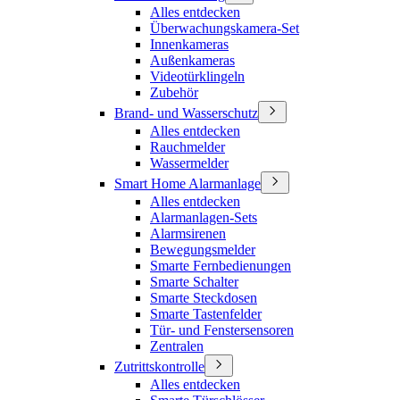
Alles entdecken
Überwachungskamera-Set
Innenkameras
Außenkameras
Videotürklingeln
Zubehör
Brand- und Wasserschutz
Alles entdecken
Rauchmelder
Wassermelder
Smart Home Alarmanlage
Alles entdecken
Alarmanlagen-Sets
Alarmsirenen
Bewegungsmelder
Smarte Fernbedienungen
Smarte Schalter
Smarte Steckdosen
Smarte Tastenfelder
Tür- und Fenstersensoren
Zentralen
Zutrittskontrolle
Alles entdecken