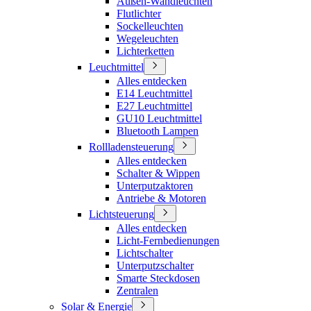
Außen-Wandleuchten
Flutlichter
Sockelleuchten
Wegeleuchten
Lichterketten
Leuchtmittel
Alles entdecken
E14 Leuchtmittel
E27 Leuchtmittel
GU10 Leuchtmittel
Bluetooth Lampen
Rollladensteuerung
Alles entdecken
Schalter & Wippen
Unterputzaktoren
Antriebe & Motoren
Lichtsteuerung
Alles entdecken
Licht-Fernbedienungen
Lichtschalter
Unterputzschalter
Smarte Steckdosen
Zentralen
Solar & Energie