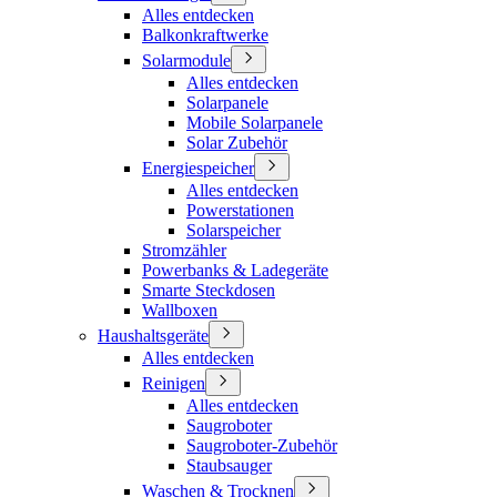
Alles entdecken
Balkonkraftwerke
Solarmodule
Alles entdecken
Solarpanele
Mobile Solarpanele
Solar Zubehör
Energiespeicher
Alles entdecken
Powerstationen
Solarspeicher
Stromzähler
Powerbanks & Ladegeräte
Smarte Steckdosen
Wallboxen
Haushaltsgeräte
Alles entdecken
Reinigen
Alles entdecken
Saugroboter
Saugroboter-Zubehör
Staubsauger
Waschen & Trocknen