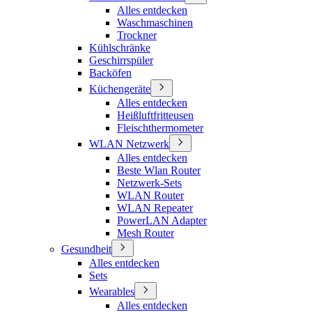
Alles entdecken
Waschmaschinen
Trockner
Kühlschränke
Geschirrspüler
Backöfen
Küchengeräte
Alles entdecken
Heißluftfritteusen
Fleischthermometer
WLAN Netzwerk
Alles entdecken
Beste Wlan Router
Netzwerk-Sets
WLAN Router
WLAN Repeater
PowerLAN Adapter
Mesh Router
Gesundheit
Alles entdecken
Sets
Wearables
Alles entdecken