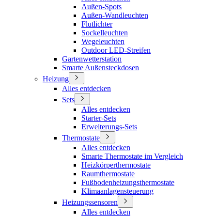
Außen-Spots
Außen-Wandleuchten
Flutlichter
Sockelleuchten
Wegeleuchten
Outdoor LED-Streifen
Gartenwetterstation
Smarte Außensteckdosen
Heizung
Alles entdecken
Sets
Alles entdecken
Starter-Sets
Erweiterungs-Sets
Thermostate
Alles entdecken
Smarte Thermostate im Vergleich
Heizkörperthermostate
Raumthermostate
Fußbodenheizungsthermostate
Klimaanlagensteuerung
Heizungssensoren
Alles entdecken