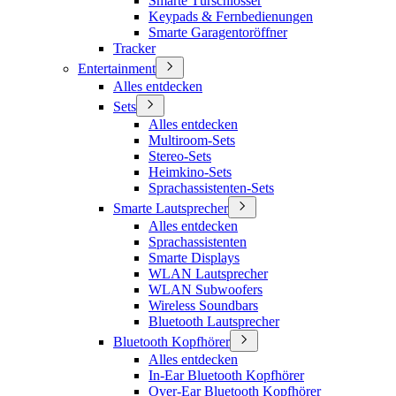
Smarte Türschlösser
Keypads & Fernbedienungen
Smarte Garagentoröffner
Tracker
Entertainment
Alles entdecken
Sets
Alles entdecken
Multiroom-Sets
Stereo-Sets
Heimkino-Sets
Sprachassistenten-Sets
Smarte Lautsprecher
Alles entdecken
Sprachassistenten
Smarte Displays
WLAN Lautsprecher
WLAN Subwoofers
Wireless Soundbars
Bluetooth Lautsprecher
Bluetooth Kopfhörer
Alles entdecken
In-Ear Bluetooth Kopfhörer
Over-Ear Bluetooth Kopfhörer