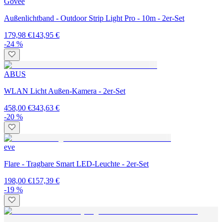
Govee
Außenlichtband - Outdoor Strip Light Pro - 10m - 2er-Set
179,98 €
143,95 €
-24 %
ABUS
WLAN Licht Außen-Kamera - 2er-Set
458,00 €
343,63 €
-20 %
eve
Flare - Tragbare Smart LED-Leuchte - 2er-Set
198,00 €
157,39 €
-19 %