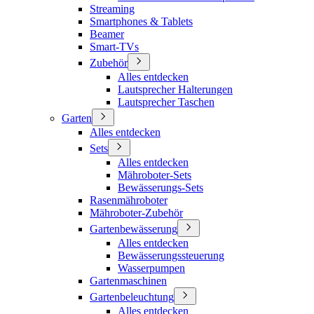
Streaming
Smartphones & Tablets
Beamer
Smart-TVs
Zubehör
Alles entdecken
Lautsprecher Halterungen
Lautsprecher Taschen
Garten
Alles entdecken
Sets
Alles entdecken
Mähroboter-Sets
Bewässerungs-Sets
Rasenmähroboter
Mähroboter-Zubehör
Gartenbewässerung
Alles entdecken
Bewässerungssteuerung
Wasserpumpen
Gartenmaschinen
Gartenbeleuchtung
Alles entdecken