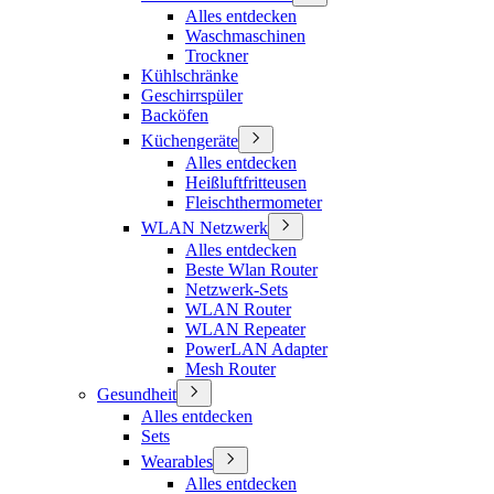
Alles entdecken
Waschmaschinen
Trockner
Kühlschränke
Geschirrspüler
Backöfen
Küchengeräte
Alles entdecken
Heißluftfritteusen
Fleischthermometer
WLAN Netzwerk
Alles entdecken
Beste Wlan Router
Netzwerk-Sets
WLAN Router
WLAN Repeater
PowerLAN Adapter
Mesh Router
Gesundheit
Alles entdecken
Sets
Wearables
Alles entdecken