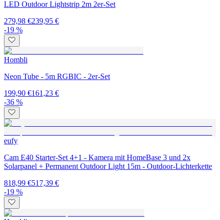
LED Outdoor Lightstrip 2m 2er-Set
279,98 €
239,95 €
-19 %
Hombli
Neon Tube - 5m RGBIC - 2er-Set
199,90 €
161,23 €
-36 %
eufy
Cam E40 Starter-Set 4+1 - Kamera mit HomeBase 3 und 2x
Solarpanel + Permanent Outdoor Light 15m - Outdoor-Lichterkette
818,99 €
517,39 €
-19 %