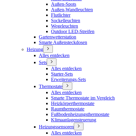
Außen-Spots
Außen-Wandleuchten
Flutlichter
Sockelleuchten
Wegeleuchten
Outdoor LED-Streifen
Gartenwetterstation
Smarte Außensteckdosen
Heizung
Alles entdecken
Sets
Alles entdecken
Starter-Sets
Erweiterungs-Sets
Thermostate
Alles entdecken
Smarte Thermostate im Vergleich
Heizkörperthermostate
Raumthermostate
Fußbodenheizungsthermostate
Klimaanlagensteuerung
Heizungssensoren
Alles entdecken