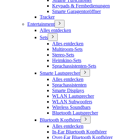
Smarte Türschlösser
Keypads & Fernbedienungen
Smarte Garagentoröffner
Tracker
Entertainment
Alles entdecken
Sets
Alles entdecken
Multiroom-Sets
Stereo-Sets
Heimkino-Sets
Sprachassistenten-Sets
Smarte Lautsprecher
Alles entdecken
Sprachassistenten
Smarte Displays
WLAN Lautsprecher
WLAN Subwoofers
Wireless Soundbars
Bluetooth Lautsprecher
Bluetooth Kopfhörer
Alles entdecken
In-Ear Bluetooth Kopfhörer
Over-Ear Bluetooth Kopfhörer