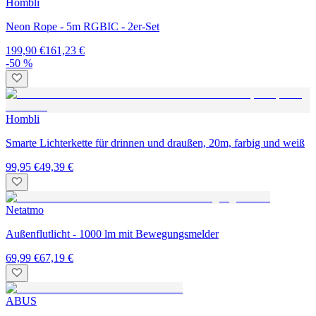
Hombli
Neon Rope - 5m RGBIC - 2er-Set
199,90 €
161,23 €
-50 %
Hombli
Smarte Lichterkette für drinnen und draußen, 20m, farbig und weiß
99,95 €
49,39 €
Netatmo
Außenflutlicht - 1000 lm mit Bewegungsmelder
69,99 €
67,19 €
ABUS