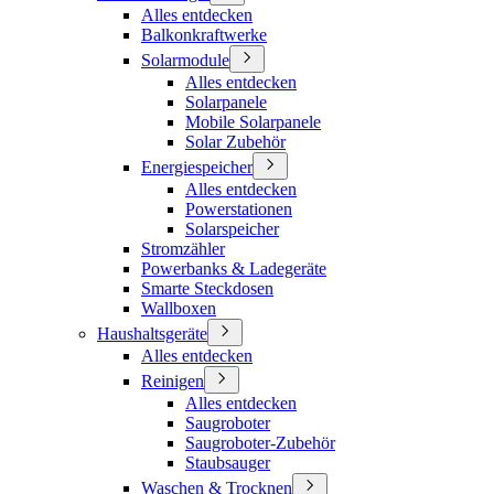
Alles entdecken
Balkonkraftwerke
Solarmodule
Alles entdecken
Solarpanele
Mobile Solarpanele
Solar Zubehör
Energiespeicher
Alles entdecken
Powerstationen
Solarspeicher
Stromzähler
Powerbanks & Ladegeräte
Smarte Steckdosen
Wallboxen
Haushaltsgeräte
Alles entdecken
Reinigen
Alles entdecken
Saugroboter
Saugroboter-Zubehör
Staubsauger
Waschen & Trocknen