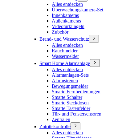
Alles entdecken
Überwachungskamera-Set
Innenkameras
Außenkameras
Videotürklingeln
Zubehör
Brand- und Wasserschutz
Alles entdecken
Rauchmelder
Wassermelder
Smart Home Alarmanlage
Alles entdecken
Alarmanlagen-Sets
Alarmsirenen
Bewegungsmelder
Smarte Fernbedienungen
Smarte Schalter
Smarte Steckdosen
Smarte Tastenfelder
Tür- und Fenstersensoren
Zentralen
Zutrittskontrolle
Alles entdecken