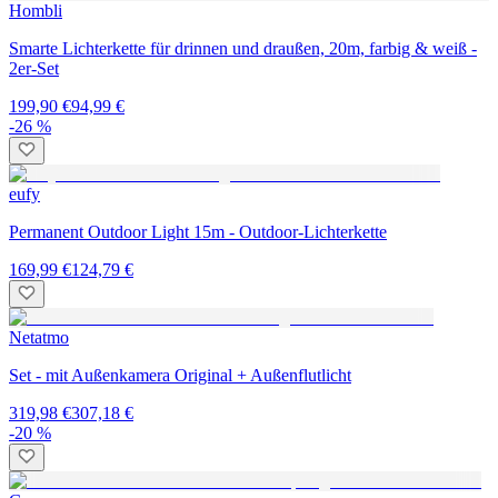
Hombli
Smarte Lichterkette für drinnen und draußen, 20m, farbig & weiß -
2er-Set
199,90 €
94,99 €
-26 %
eufy
Permanent Outdoor Light 15m - Outdoor-Lichterkette
169,99 €
124,79 €
Netatmo
Set - mit Außenkamera Original + Außenflutlicht
319,98 €
307,18 €
-20 %