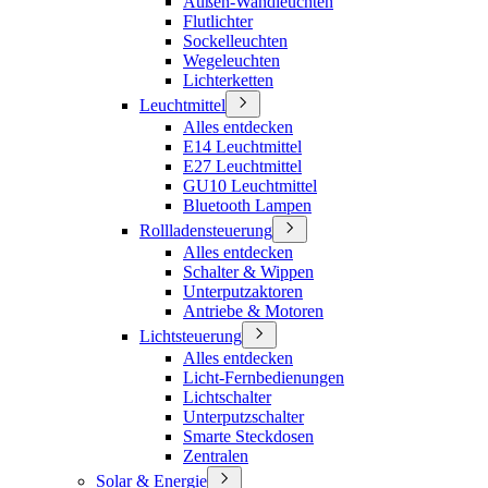
Außen-Wandleuchten
Flutlichter
Sockelleuchten
Wegeleuchten
Lichterketten
Leuchtmittel
Alles entdecken
E14 Leuchtmittel
E27 Leuchtmittel
GU10 Leuchtmittel
Bluetooth Lampen
Rollladensteuerung
Alles entdecken
Schalter & Wippen
Unterputzaktoren
Antriebe & Motoren
Lichtsteuerung
Alles entdecken
Licht-Fernbedienungen
Lichtschalter
Unterputzschalter
Smarte Steckdosen
Zentralen
Solar & Energie