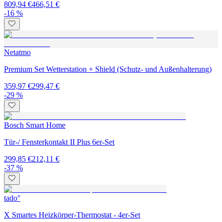
809,94 €
466,51 €
-16 %
Netatmo
Premium Set Wetterstation + Shield (Schutz- und Außenhalterung)
359,97 €
299,47 €
-29 %
Bosch Smart Home
Tür-/ Fensterkontakt II Plus 6er-Set
299,85 €
212,11 €
-37 %
tado°
X Smartes Heizkörper-Thermostat - 4er-Set