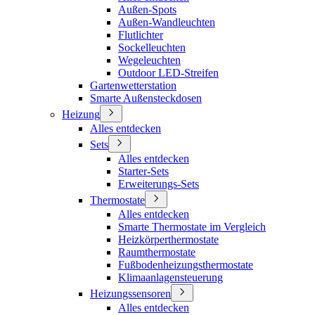
Außen-Spots
Außen-Wandleuchten
Flutlichter
Sockelleuchten
Wegeleuchten
Outdoor LED-Streifen
Gartenwetterstation
Smarte Außensteckdosen
Heizung
Alles entdecken
Sets
Alles entdecken
Starter-Sets
Erweiterungs-Sets
Thermostate
Alles entdecken
Smarte Thermostate im Vergleich
Heizkörperthermostate
Raumthermostate
Fußbodenheizungsthermostate
Klimaanlagensteuerung
Heizungssensoren
Alles entdecken