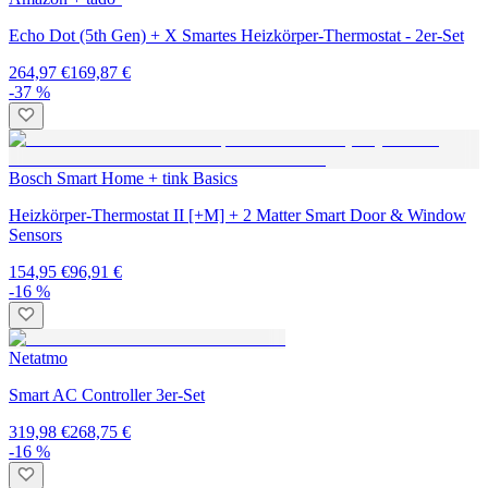
Echo Dot (5th Gen) + X Smartes Heizkörper-Thermostat - 2er-Set
264,97 €
169,87 €
-37 %
Bosch Smart Home + tink Basics
Heizkörper-Thermostat II [+M] + 2 Matter Smart Door & Window
Sensors
154,95 €
96,91 €
-16 %
Netatmo
Smart AC Controller 3er-Set
319,98 €
268,75 €
-16 %