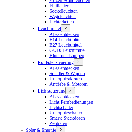
Außen-Wandleuchten
Flutlichter
Sockelleuchten
Wegeleuchten
Lichterketten
Leuchtmittel
Alles entdecken
E14 Leuchtmittel
E27 Leuchtmittel
GU10 Leuchtmittel
Bluetooth Lampen
Rollladensteuerung
Alles entdecken
Schalter & Wippen
Unterputzaktoren
Antriebe & Motoren
Lichtsteuerung
Alles entdecken
Licht-Fernbedienungen
Lichtschalter
Unterputzschalter
Smarte Steckdosen
Zentralen
Solar & Energie