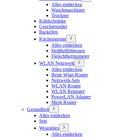
Alles entdecken
Waschmaschinen
Trockner
Kühlschränke
Geschirrspüler
Backöfen
Küchengeräte
Alles entdecken
Heißluftfritteusen
Fleischthermometer
WLAN Netzwerk
Alles entdecken
Beste Wlan Router
Netzwerk-Sets
WLAN Router
WLAN Repeater
PowerLAN Adapter
Mesh Router
Gesundheit
Alles entdecken
Sets
Wearables
Alles entdecken