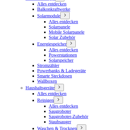
Alles entdecken
Balkonkraftwerke
Solarmodule
Alles entdecken
Solarpanele
Mobile Solarpanele
Solar Zubehör
Energiespeicher
Alles entdecken
Powerstationen
Solarspeicher
Stromzähler
Powerbanks & Ladegeräte
Smarte Steckdosen
Wallboxen
Haushaltsgeräte
Alles entdecken
Reinigen
Alles entdecken
Saugroboter
Saugroboter-Zubehör
Staubsauger
Waschen & Trocknen