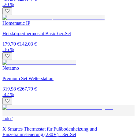
-20 %
Homematic IP
Heizkörperthermostat Basic 6er-Set
179,70 €
142,03 €
-16 %
Netatmo
Premium Set Wetterstation
319,98 €
267,79 €
-42 %
tado°
X Smartes Thermostat für Fußbodenheizung und
Einzelraumsteuerung (230V) - 3er-Set