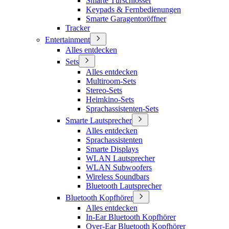
Smarte Türschlösser
Keypads & Fernbedienungen
Smarte Garagentoröffner
Tracker
Entertainment
Alles entdecken
Sets
Alles entdecken
Multiroom-Sets
Stereo-Sets
Heimkino-Sets
Sprachassistenten-Sets
Smarte Lautsprecher
Alles entdecken
Sprachassistenten
Smarte Displays
WLAN Lautsprecher
WLAN Subwoofers
Wireless Soundbars
Bluetooth Lautsprecher
Bluetooth Kopfhörer
Alles entdecken
In-Ear Bluetooth Kopfhörer
Over-Ear Bluetooth Kopfhörer