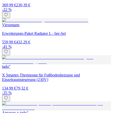
369,99 €
230,39 €
-22 %
Viessmann
Erweiterungs-Paket Radiator L - 6er-Set
559,99 €
432,29 €
-41 %
tado°
X Smartes Thermostat für Fußbodenheizung und
Einzelraumsteuerung (230V)
134,99 €
79,32 €
-35 %
Amazon + tado°