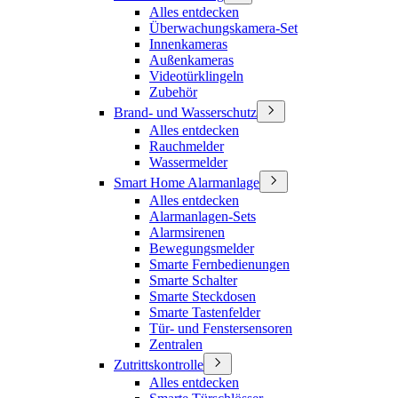
Alles entdecken
Überwachungskamera-Set
Innenkameras
Außenkameras
Videotürklingeln
Zubehör
Brand- und Wasserschutz
Alles entdecken
Rauchmelder
Wassermelder
Smart Home Alarmanlage
Alles entdecken
Alarmanlagen-Sets
Alarmsirenen
Bewegungsmelder
Smarte Fernbedienungen
Smarte Schalter
Smarte Steckdosen
Smarte Tastenfelder
Tür- und Fenstersensoren
Zentralen
Zutrittskontrolle
Alles entdecken