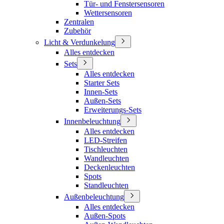
Tür- und Fenstersensoren
Wettersensoren
Zentralen
Zubehör
Licht & Verdunkelung
Alles entdecken
Sets
Alles entdecken
Starter Sets
Innen-Sets
Außen-Sets
Erweiterungs-Sets
Innenbeleuchtung
Alles entdecken
LED-Streifen
Tischleuchten
Wandleuchten
Deckenleuchten
Spots
Standleuchten
Außenbeleuchtung
Alles entdecken
Außen-Spots