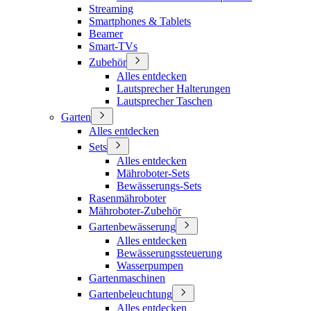
Streaming
Smartphones & Tablets
Beamer
Smart-TVs
Zubehör
Alles entdecken
Lautsprecher Halterungen
Lautsprecher Taschen
Garten
Alles entdecken
Sets
Alles entdecken
Mähroboter-Sets
Bewässerungs-Sets
Rasenmähroboter
Mähroboter-Zubehör
Gartenbewässerung
Alles entdecken
Bewässerungssteuerung
Wasserpumpen
Gartenmaschinen
Gartenbeleuchtung
Alles entdecken