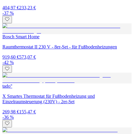
404,97 €
233,23 €
-37 %
Bosch Smart Home
Raumthermostat II 230 V - 8er-Set - für Fußbodenheizungen
919,60 €
573,07 €
-42 %
tado°
X Smartes Thermostat für Fußbodenheizung und
Einzelraumsteuerung (230V) - 2er-Set
269,98 €
155,47 €
-36 %