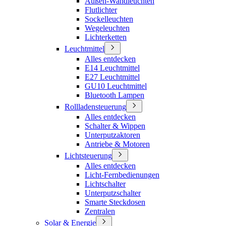
Außen-Wandleuchten
Flutlichter
Sockelleuchten
Wegeleuchten
Lichterketten
Leuchtmittel
Alles entdecken
E14 Leuchtmittel
E27 Leuchtmittel
GU10 Leuchtmittel
Bluetooth Lampen
Rollladensteuerung
Alles entdecken
Schalter & Wippen
Unterputzaktoren
Antriebe & Motoren
Lichtsteuerung
Alles entdecken
Licht-Fernbedienungen
Lichtschalter
Unterputzschalter
Smarte Steckdosen
Zentralen
Solar & Energie