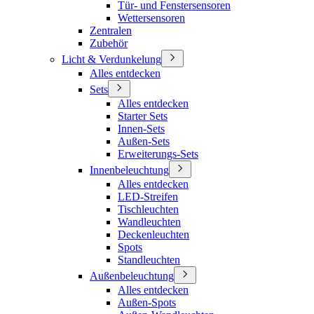
Tür- und Fenstersensoren
Wettersensoren
Zentralen
Zubehör
Licht & Verdunkelung
Alles entdecken
Sets
Alles entdecken
Starter Sets
Innen-Sets
Außen-Sets
Erweiterungs-Sets
Innenbeleuchtung
Alles entdecken
LED-Streifen
Tischleuchten
Wandleuchten
Deckenleuchten
Spots
Standleuchten
Außenbeleuchtung
Alles entdecken
Außen-Spots