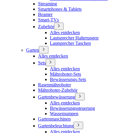
Streaming
Smartphones & Tablets
Beamer
Smart-TVs
Zubehör
Alles entdecken
Lautsprecher Halterungen
Lautsprecher Taschen
Garten
Alles entdecken
Sets
Alles entdecken
Mähroboter-Sets
Bewässerungs-Sets
Rasenmähroboter
Mähroboter-Zubehör
Gartenbewässerung
Alles entdecken
Bewässerungssteuerung
Wasserpumpen
Gartenmaschinen
Gartenbeleuchtung
Alles entdecken