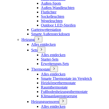
Außen-Spots
Außen-Wandleuchten
Flutlichter
Sockelleuchten
Wegeleuchten
Outdoor LED-Streifen
Gartenwetterstation
Smarte Außensteckdosen
Heizung
Alles entdecken
Sets
Alles entdecken
Starter-Sets
Erweiterungs-Sets
Thermostate
Alles entdecken
Smarte Thermostate im Vergleich
Heizkörperthermostate
Raumthermostate
Fußbodenheizungsthermostate
Klimaanlagensteuerung
Heizungssensoren
Alles entdecken