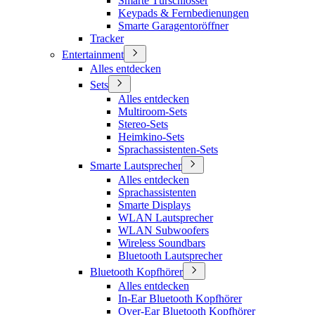
Smarte Türschlösser
Keypads & Fernbedienungen
Smarte Garagentoröffner
Tracker
Entertainment
Alles entdecken
Sets
Alles entdecken
Multiroom-Sets
Stereo-Sets
Heimkino-Sets
Sprachassistenten-Sets
Smarte Lautsprecher
Alles entdecken
Sprachassistenten
Smarte Displays
WLAN Lautsprecher
WLAN Subwoofers
Wireless Soundbars
Bluetooth Lautsprecher
Bluetooth Kopfhörer
Alles entdecken
In-Ear Bluetooth Kopfhörer
Over-Ear Bluetooth Kopfhörer