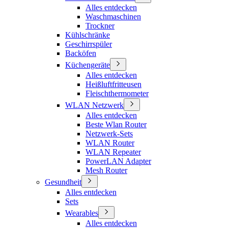
Alles entdecken
Waschmaschinen
Trockner
Kühlschränke
Geschirrspüler
Backöfen
Küchengeräte
Alles entdecken
Heißluftfritteusen
Fleischthermometer
WLAN Netzwerk
Alles entdecken
Beste Wlan Router
Netzwerk-Sets
WLAN Router
WLAN Repeater
PowerLAN Adapter
Mesh Router
Gesundheit
Alles entdecken
Sets
Wearables
Alles entdecken