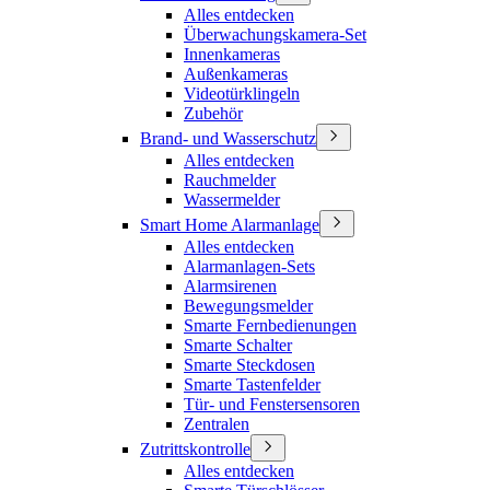
Alles entdecken
Überwachungskamera-Set
Innenkameras
Außenkameras
Videotürklingeln
Zubehör
Brand- und Wasserschutz
Alles entdecken
Rauchmelder
Wassermelder
Smart Home Alarmanlage
Alles entdecken
Alarmanlagen-Sets
Alarmsirenen
Bewegungsmelder
Smarte Fernbedienungen
Smarte Schalter
Smarte Steckdosen
Smarte Tastenfelder
Tür- und Fenstersensoren
Zentralen
Zutrittskontrolle
Alles entdecken