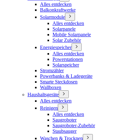
Alles entdecken
Balkonkraftwerke
Solarmodule
Alles entdecken
Solarpanele
Mobile Solarpanele
Solar Zubehör
Energiespeicher
Alles entdecken
Powerstationen
Solarspeicher
Stromzähler
Powerbanks & Ladegeräte
Smarte Steckdosen
Wallboxen
Haushaltsgeräte
Alles entdecken
Reinigen
Alles entdecken
Saugroboter
Saugroboter-Zubehör
Staubsauger
Waschen & Trocknen