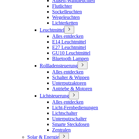
Außen-Wandleuchten
Flutlichter
Sockelleuchten
Wegeleuchten
Lichterketten
Leuchtmittel
Alles entdecken
E14 Leuchtmittel
E27 Leuchtmittel
GU10 Leuchtmittel
Bluetooth Lampen
Rollladensteuerung
Alles entdecken
Schalter & Wippen
Unterputzaktoren
Antriebe & Motoren
Lichtsteuerung
Alles entdecken
Licht-Fernbedienungen
Lichtschalter
Unterputzschalter
Smarte Steckdosen
Zentralen
Solar & Energie