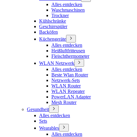
Alles entdecken
Waschmaschinen
Trockner
Kühlschränke
Geschirrspüler
Backöfen
Küchengeräte
Alles entdecken
Heißluftfritteusen
Fleischthermometer
WLAN Netzwerk
Alles entdecken
Beste Wlan Router
Netzwerk-Sets
WLAN Router
WLAN Repeater
PowerLAN Adapter
Mesh Router
Gesundheit
Alles entdecken
Sets
Wearables
Alles entdecken