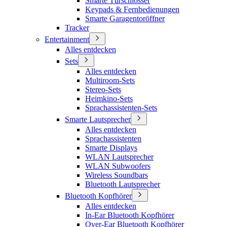
Smarte Türschlösser
Keypads & Fernbedienungen
Smarte Garagentoröffner
Tracker
Entertainment
Alles entdecken
Sets
Alles entdecken
Multiroom-Sets
Stereo-Sets
Heimkino-Sets
Sprachassistenten-Sets
Smarte Lautsprecher
Alles entdecken
Sprachassistenten
Smarte Displays
WLAN Lautsprecher
WLAN Subwoofers
Wireless Soundbars
Bluetooth Lautsprecher
Bluetooth Kopfhörer
Alles entdecken
In-Ear Bluetooth Kopfhörer
Over-Ear Bluetooth Kopfhörer