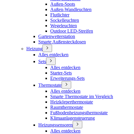
Außen-Spots
Außen-Wandleuchten
Flutlichter
Sockelleuchten
Wegeleuchten
Outdoor LED-Streifen
Gartenwetterstation
Smarte Außensteckdosen
Heizung
Alles entdecken
Sets
Alles entdecken
Starter-Sets
Erweiterungs-Sets
Thermostate
Alles entdecken
Smarte Thermostate im Vergleich
Heizkörperthermostate
Raumthermostate
Fußbodenheizungsthermostate
Klimaanlagensteuerung
Heizungssensoren
Alles entdecken