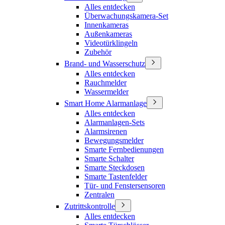
Alles entdecken
Überwachungskamera-Set
Innenkameras
Außenkameras
Videotürklingeln
Zubehör
Brand- und Wasserschutz
Alles entdecken
Rauchmelder
Wassermelder
Smart Home Alarmanlage
Alles entdecken
Alarmanlagen-Sets
Alarmsirenen
Bewegungsmelder
Smarte Fernbedienungen
Smarte Schalter
Smarte Steckdosen
Smarte Tastenfelder
Tür- und Fenstersensoren
Zentralen
Zutrittskontrolle
Alles entdecken