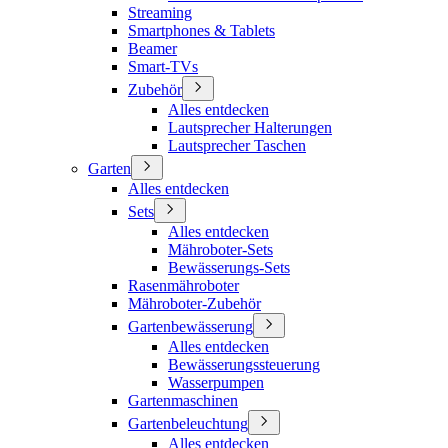
Streaming
Smartphones & Tablets
Beamer
Smart-TVs
Zubehör
Alles entdecken
Lautsprecher Halterungen
Lautsprecher Taschen
Garten
Alles entdecken
Sets
Alles entdecken
Mähroboter-Sets
Bewässerungs-Sets
Rasenmähroboter
Mähroboter-Zubehör
Gartenbewässerung
Alles entdecken
Bewässerungssteuerung
Wasserpumpen
Gartenmaschinen
Gartenbeleuchtung
Alles entdecken