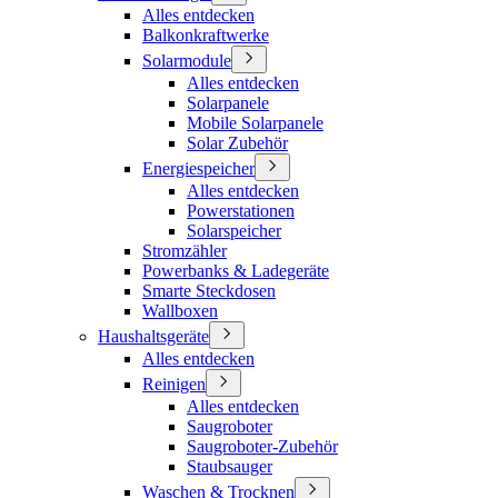
Alles entdecken
Balkonkraftwerke
Solarmodule
Alles entdecken
Solarpanele
Mobile Solarpanele
Solar Zubehör
Energiespeicher
Alles entdecken
Powerstationen
Solarspeicher
Stromzähler
Powerbanks & Ladegeräte
Smarte Steckdosen
Wallboxen
Haushaltsgeräte
Alles entdecken
Reinigen
Alles entdecken
Saugroboter
Saugroboter-Zubehör
Staubsauger
Waschen & Trocknen