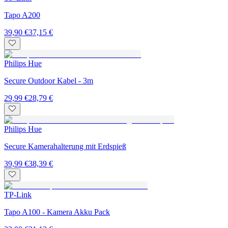
Tapo A200
39,90 €
37,15 €
Philips Hue
Secure Outdoor Kabel - 3m
29,99 €
28,79 €
Philips Hue
Secure Kamerahalterung mit Erdspieß
39,99 €
38,39 €
TP-Link
Tapo A100 - Kamera Akku Pack