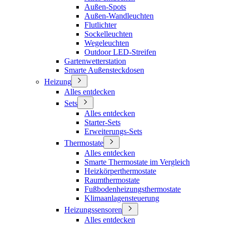
Außen-Spots
Außen-Wandleuchten
Flutlichter
Sockelleuchten
Wegeleuchten
Outdoor LED-Streifen
Gartenwetterstation
Smarte Außensteckdosen
Heizung
Alles entdecken
Sets
Alles entdecken
Starter-Sets
Erweiterungs-Sets
Thermostate
Alles entdecken
Smarte Thermostate im Vergleich
Heizkörperthermostate
Raumthermostate
Fußbodenheizungsthermostate
Klimaanlagensteuerung
Heizungssensoren
Alles entdecken