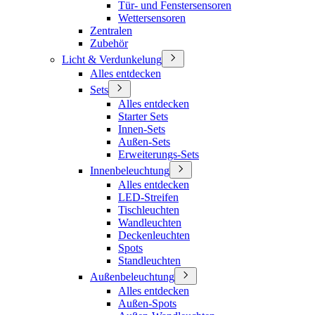
Tür- und Fenstersensoren
Wettersensoren
Zentralen
Zubehör
Licht & Verdunkelung
Alles entdecken
Sets
Alles entdecken
Starter Sets
Innen-Sets
Außen-Sets
Erweiterungs-Sets
Innenbeleuchtung
Alles entdecken
LED-Streifen
Tischleuchten
Wandleuchten
Deckenleuchten
Spots
Standleuchten
Außenbeleuchtung
Alles entdecken
Außen-Spots