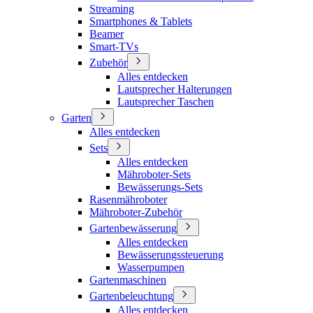
Streaming
Smartphones & Tablets
Beamer
Smart-TVs
Zubehör
Alles entdecken
Lautsprecher Halterungen
Lautsprecher Taschen
Garten
Alles entdecken
Sets
Alles entdecken
Mähroboter-Sets
Bewässerungs-Sets
Rasenmähroboter
Mähroboter-Zubehör
Gartenbewässerung
Alles entdecken
Bewässerungssteuerung
Wasserpumpen
Gartenmaschinen
Gartenbeleuchtung
Alles entdecken