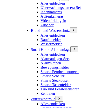
Alles entdecken
Überwachungskamera-Set
Innenkameras
Außenkameras
Videotürklingeln
Zubehör
Brand- und Wasserschutz
Alles entdecken
Rauchmelder
Wassermelder
Smart Home Alarmanlage
Alles entdecken
Alarmanlagen-Sets
Alarmsirenen
Bewegungsmelder
Smarte Fernbedienungen
Smarte Schalter
Smarte Steckdosen
Smarte Tastenfelder
Tür- und Fenstersensoren
Zentralen
Zutrittskontrolle
Alles entdecken