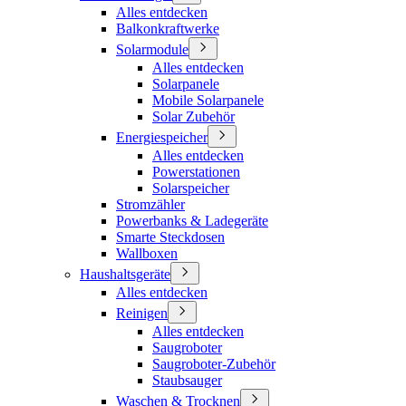
Alles entdecken
Balkonkraftwerke
Solarmodule
Alles entdecken
Solarpanele
Mobile Solarpanele
Solar Zubehör
Energiespeicher
Alles entdecken
Powerstationen
Solarspeicher
Stromzähler
Powerbanks & Ladegeräte
Smarte Steckdosen
Wallboxen
Haushaltsgeräte
Alles entdecken
Reinigen
Alles entdecken
Saugroboter
Saugroboter-Zubehör
Staubsauger
Waschen & Trocknen