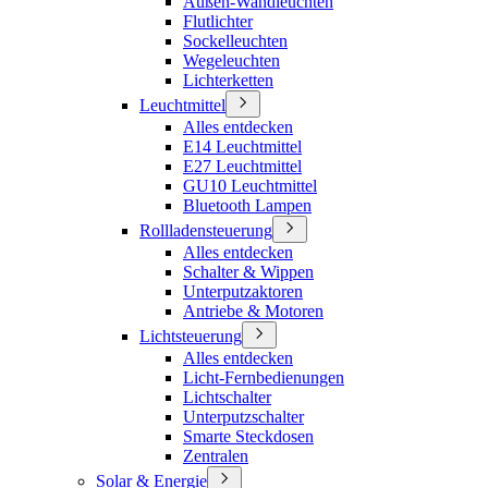
Außen-Wandleuchten
Flutlichter
Sockelleuchten
Wegeleuchten
Lichterketten
Leuchtmittel
Alles entdecken
E14 Leuchtmittel
E27 Leuchtmittel
GU10 Leuchtmittel
Bluetooth Lampen
Rollladensteuerung
Alles entdecken
Schalter & Wippen
Unterputzaktoren
Antriebe & Motoren
Lichtsteuerung
Alles entdecken
Licht-Fernbedienungen
Lichtschalter
Unterputzschalter
Smarte Steckdosen
Zentralen
Solar & Energie