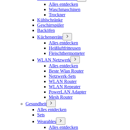
Alles entdecken
Waschmaschinen
Trockner
Kühlschränke
Geschirrspüler
Backöfen
Küchengeräte
Alles entdecken
Heißluftfritteusen
Fleischthermometer
WLAN Netzwerk
Alles entdecken
Beste Wlan Router
Netzwerk-Sets
WLAN Router
WLAN Repeater
PowerLAN Adapter
Mesh Router
Gesundheit
Alles entdecken
Sets
Wearables
Alles entdecken