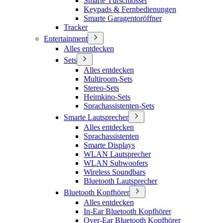
Smarte Türschlösser
Keypads & Fernbedienungen
Smarte Garagentoröffner
Tracker
Entertainment
Alles entdecken
Sets
Alles entdecken
Multiroom-Sets
Stereo-Sets
Heimkino-Sets
Sprachassistenten-Sets
Smarte Lautsprecher
Alles entdecken
Sprachassistenten
Smarte Displays
WLAN Lautsprecher
WLAN Subwoofers
Wireless Soundbars
Bluetooth Lautsprecher
Bluetooth Kopfhörer
Alles entdecken
In-Ear Bluetooth Kopfhörer
Over-Ear Bluetooth Kopfhörer