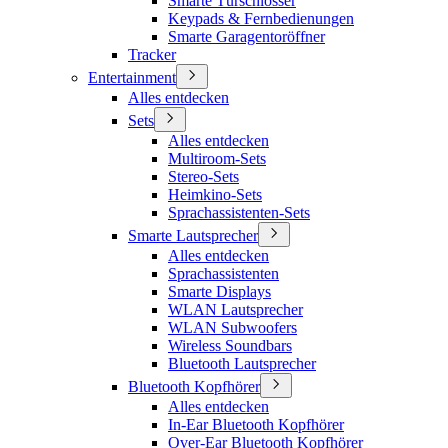
Smarte Türschlösser
Keypads & Fernbedienungen
Smarte Garagentoröffner
Tracker
Entertainment
Alles entdecken
Sets
Alles entdecken
Multiroom-Sets
Stereo-Sets
Heimkino-Sets
Sprachassistenten-Sets
Smarte Lautsprecher
Alles entdecken
Sprachassistenten
Smarte Displays
WLAN Lautsprecher
WLAN Subwoofers
Wireless Soundbars
Bluetooth Lautsprecher
Bluetooth Kopfhörer
Alles entdecken
In-Ear Bluetooth Kopfhörer
Over-Ear Bluetooth Kopfhörer