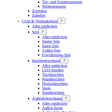
Tür- und Fenstersensoren
Wettersensoren
Zentralen
Zubehör
Licht & Verdunkelung
Alles entdecken
Sets
Alles entdecken
Starter Sets
Innen-Sets
Außen-Sets
Erweiterungs-Sets
Innenbeleuchtung
Alles entdecken
LED-Streifen
Tischleuchten
Wandleuchten
Deckenleuchten
Spots
Standleuchten
Außenbeleuchtung
Alles entdecken
Außen-Spots