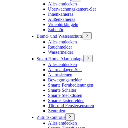
Alles entdecken
Überwachungskamera-Set
Innenkameras
Außenkameras
Videotürklingeln
Zubehör
Brand- und Wasserschutz
Alles entdecken
Rauchmelder
Wassermelder
Smart Home Alarmanlage
Alles entdecken
Alarmanlagen-Sets
Alarmsirenen
Bewegungsmelder
Smarte Fernbedienungen
Smarte Schalter
Smarte Steckdosen
Smarte Tastenfelder
Tür- und Fenstersensoren
Zentralen
Zutrittskontrolle
Alles entdecken