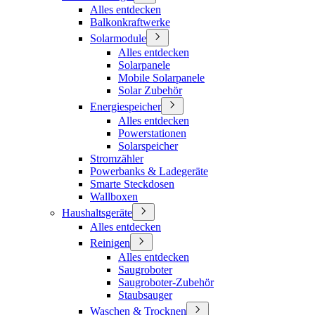
Alles entdecken
Balkonkraftwerke
Solarmodule
Alles entdecken
Solarpanele
Mobile Solarpanele
Solar Zubehör
Energiespeicher
Alles entdecken
Powerstationen
Solarspeicher
Stromzähler
Powerbanks & Ladegeräte
Smarte Steckdosen
Wallboxen
Haushaltsgeräte
Alles entdecken
Reinigen
Alles entdecken
Saugroboter
Saugroboter-Zubehör
Staubsauger
Waschen & Trocknen