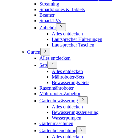
Streaming
Smartphones & Tablets
Beamer
Smart-TVs
Zubehör
Alles entdecken
Lautsprecher Halterungen
Lautsprecher Taschen
Garten
Alles entdecken
Sets
Alles entdecken
Mähroboter-Sets
Bewässerungs-Sets
Rasenmähroboter
Mähroboter-Zubehör
Gartenbewässerung
Alles entdecken
Bewässerungssteuerung
Wasserpumpen
Gartenmaschinen
Gartenbeleuchtung
Alles entdecken