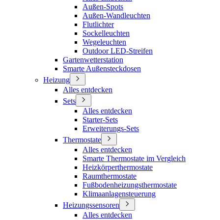
Außen-Spots
Außen-Wandleuchten
Flutlichter
Sockelleuchten
Wegeleuchten
Outdoor LED-Streifen
Gartenwetterstation
Smarte Außensteckdosen
Heizung
Alles entdecken
Sets
Alles entdecken
Starter-Sets
Erweiterungs-Sets
Thermostate
Alles entdecken
Smarte Thermostate im Vergleich
Heizkörperthermostate
Raumthermostate
Fußbodenheizungsthermostate
Klimaanlagensteuerung
Heizungssensoren
Alles entdecken