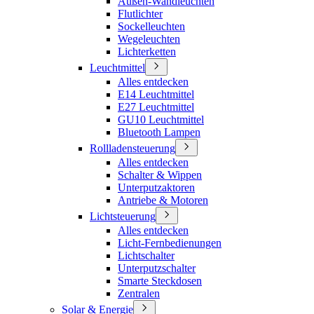
Außen-Wandleuchten
Flutlichter
Sockelleuchten
Wegeleuchten
Lichterketten
Leuchtmittel
Alles entdecken
E14 Leuchtmittel
E27 Leuchtmittel
GU10 Leuchtmittel
Bluetooth Lampen
Rollladensteuerung
Alles entdecken
Schalter & Wippen
Unterputzaktoren
Antriebe & Motoren
Lichtsteuerung
Alles entdecken
Licht-Fernbedienungen
Lichtschalter
Unterputzschalter
Smarte Steckdosen
Zentralen
Solar & Energie