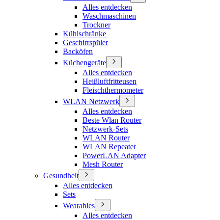
Alles entdecken
Waschmaschinen
Trockner
Kühlschränke
Geschirrspüler
Backöfen
Küchengeräte
Alles entdecken
Heißluftfritteusen
Fleischthermometer
WLAN Netzwerk
Alles entdecken
Beste Wlan Router
Netzwerk-Sets
WLAN Router
WLAN Repeater
PowerLAN Adapter
Mesh Router
Gesundheit
Alles entdecken
Sets
Wearables
Alles entdecken