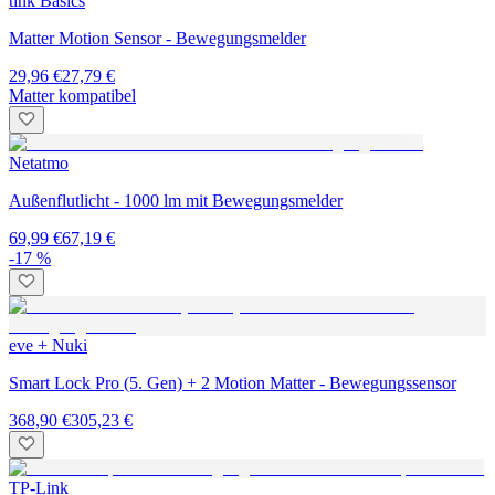
tink Basics
Matter Motion Sensor - Bewegungsmelder
29,96 €
27,79 €
Matter kompatibel
Netatmo
Außenflutlicht - 1000 lm mit Bewegungsmelder
69,99 €
67,19 €
-17 %
eve + Nuki
Smart Lock Pro (5. Gen) + 2 Motion Matter - Bewegungssensor
368,90 €
305,23 €
TP-Link