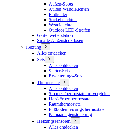
Außen-Spots
Außen-Wandleuchten
Flutlichter
Sockelleuchten
Wegeleuchten
Outdoor LED-Streifen
Gartenwetterstation
Smarte Außensteckdosen
Heizung
Alles entdecken
Sets
Alles entdecken
Starter-Sets
Erweiterungs-Sets
Thermostate
Alles entdecken
Smarte Thermostate im Vergleich
Heizkörperthermostate
Raumthermostate
Fußbodenheizungsthermostate
Klimaanlagensteuerung
Heizungssensoren
Alles entdecken