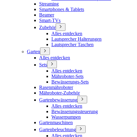
Streaming
Smartphones & Tablets
Beamer
Smart-TVs
Zubehör
Alles entdecken
Lautsprecher Halterungen
Lautsprecher Taschen
Garten
Alles entdecken
Sets
Alles entdecken
Mähroboter-Sets
Bewässerungs-Sets
Rasenmähroboter
Mähroboter-Zubehör
Gartenbewässerung
Alles entdecken
Bewässerungssteuerung
Wasserpumpen
Gartenmaschinen
Gartenbeleuchtung
Alles entdecken