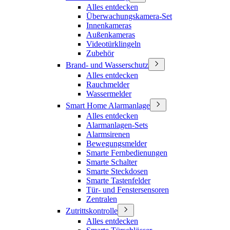
Alles entdecken
Überwachungskamera-Set
Innenkameras
Außenkameras
Videotürklingeln
Zubehör
Brand- und Wasserschutz
Alles entdecken
Rauchmelder
Wassermelder
Smart Home Alarmanlage
Alles entdecken
Alarmanlagen-Sets
Alarmsirenen
Bewegungsmelder
Smarte Fernbedienungen
Smarte Schalter
Smarte Steckdosen
Smarte Tastenfelder
Tür- und Fenstersensoren
Zentralen
Zutrittskontrolle
Alles entdecken