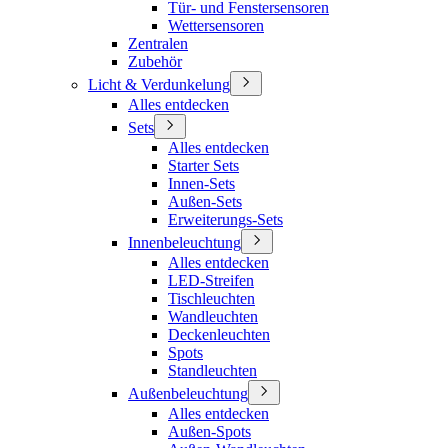
Tür- und Fenstersensoren
Wettersensoren
Zentralen
Zubehör
Licht & Verdunkelung
Alles entdecken
Sets
Alles entdecken
Starter Sets
Innen-Sets
Außen-Sets
Erweiterungs-Sets
Innenbeleuchtung
Alles entdecken
LED-Streifen
Tischleuchten
Wandleuchten
Deckenleuchten
Spots
Standleuchten
Außenbeleuchtung
Alles entdecken
Außen-Spots