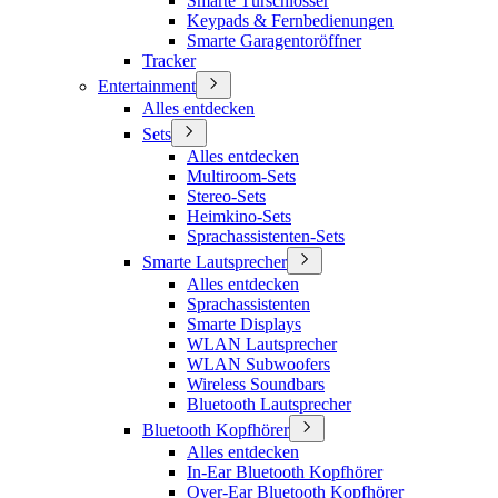
Smarte Türschlösser
Keypads & Fernbedienungen
Smarte Garagentoröffner
Tracker
Entertainment
Alles entdecken
Sets
Alles entdecken
Multiroom-Sets
Stereo-Sets
Heimkino-Sets
Sprachassistenten-Sets
Smarte Lautsprecher
Alles entdecken
Sprachassistenten
Smarte Displays
WLAN Lautsprecher
WLAN Subwoofers
Wireless Soundbars
Bluetooth Lautsprecher
Bluetooth Kopfhörer
Alles entdecken
In-Ear Bluetooth Kopfhörer
Over-Ear Bluetooth Kopfhörer