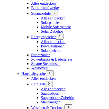
Alles entdecken
Balkonkraftwerke
Solarmodule
Alles entdecken
Solarpanele
Mobile Solarpanele
Solar Zubehör
Energiespeicher
Alles entdecken
Powerstationen
Solarspeicher
Stromzähler
Powerbanks & Ladegeräte
Smarte Steckdosen
Wallboxen
Haushaltsgeräte
Alles entdecken
Reinigen
Alles entdecken
Saugroboter
Saugroboter-Zubehör
Staubsauger
Waschen & Trocknen