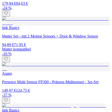
179,94 €
94,03 €
-24 %
tink Basics
Matter Set - mit 2 Motion Sensors + Door & Window Sensor
94,89 €
71,95 €
Matter kompatibel
-16 %
Aqara
Presence Multi Sensor FP300 - Präsenz-Multisensor - 3er-Set
149,97 €
124,75 €
-37 %
tink Basics