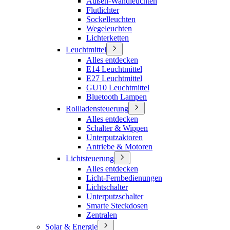
Außen-Wandleuchten
Flutlichter
Sockelleuchten
Wegeleuchten
Lichterketten
Leuchtmittel
Alles entdecken
E14 Leuchtmittel
E27 Leuchtmittel
GU10 Leuchtmittel
Bluetooth Lampen
Rollladensteuerung
Alles entdecken
Schalter & Wippen
Unterputzaktoren
Antriebe & Motoren
Lichtsteuerung
Alles entdecken
Licht-Fernbedienungen
Lichtschalter
Unterputzschalter
Smarte Steckdosen
Zentralen
Solar & Energie