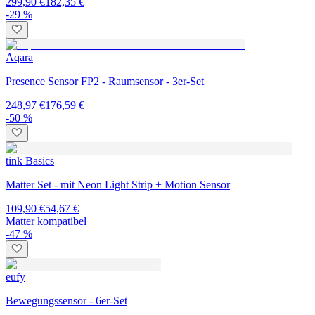
299,90 €
182,35 €
-29 %
Aqara
Presence Sensor FP2 - Raumsensor - 3er-Set
248,97 €
176,59 €
-50 %
tink Basics
Matter Set - mit Neon Light Strip + Motion Sensor
109,90 €
54,67 €
Matter kompatibel
-47 %
eufy
Bewegungssensor - 6er-Set