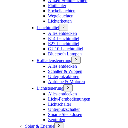
Außen-Wandleuchten
Flutlichter
Sockelleuchten
Wegeleuchten
Lichterketten
Leuchtmittel
Alles entdecken
E14 Leuchtmittel
E27 Leuchtmittel
GU10 Leuchtmittel
Bluetooth Lampen
Rollladensteuerung
Alles entdecken
Schalter & Wippen
Unterputzaktoren
Antriebe & Motoren
Lichtsteuerung
Alles entdecken
Licht-Fernbedienungen
Lichtschalter
Unterputzschalter
Smarte Steckdosen
Zentralen
Solar & Energie