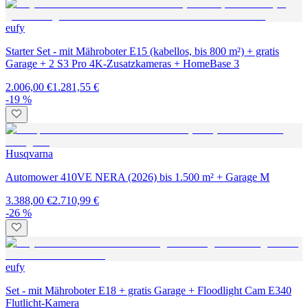
eufy
Starter Set - mit Mähroboter E15 (kabellos, bis 800 m²) + gratis
Garage + 2 S3 Pro 4K-Zusatzkameras + HomeBase 3
2.006,00 €
1.281,55 €
-19 %
Husqvarna
Automower 410VE NERA (2026) bis 1.500 m² + Garage M
3.388,00 €
2.710,99 €
-26 %
eufy
Set - mit Mähroboter E18 + gratis Garage + Floodlight Cam E340
Flutlicht-Kamera