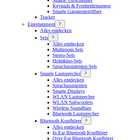
Smarte Türschlösser
Keypads & Fernbedienungen
Smarte Garagentoröffner
Tracker
Entertainment
Alles entdecken
Sets
Alles entdecken
Multiroom-Sets
Stereo-Sets
Heimkino-Sets
Sprachassistenten-Sets
Smarte Lautsprecher
Alles entdecken
Sprachassistenten
Smarte Displays
WLAN Lautsprecher
WLAN Subwoofers
Wireless Soundbars
Bluetooth Lautsprecher
Bluetooth Kopfhörer
Alles entdecken
In-Ear Bluetooth Kopfhörer
Over-Ear Bluetooth Kopfhörer