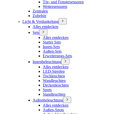
Tür- und Fenstersensoren
Wettersensoren
Zentralen
Zubehör
Licht & Verdunkelung
Alles entdecken
Sets
Alles entdecken
Starter Sets
Innen-Sets
Außen-Sets
Erweiterungs-Sets
Innenbeleuchtung
Alles entdecken
LED-Streifen
Tischleuchten
Wandleuchten
Deckenleuchten
Spots
Standleuchten
Außenbeleuchtung
Alles entdecken
Außen-Spots