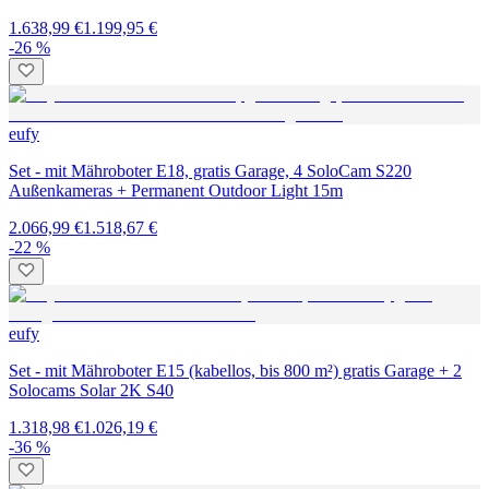
1.638,99 €
1.199,95 €
-26 %
eufy
Set - mit Mähroboter E18, gratis Garage, 4 SoloCam S220
Außenkameras + Permanent Outdoor Light 15m
2.066,99 €
1.518,67 €
-22 %
eufy
Set - mit Mähroboter E15 (kabellos, bis 800 m²) gratis Garage + 2
Solocams Solar 2K S40
1.318,98 €
1.026,19 €
-36 %