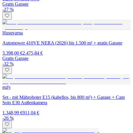
Gratis Garage
-27 %
Husqvarna
Automower 410VE NERA (2026) bis 1.500 m² + gratis Garage
3.398,00 €
2.475,84 €
Gratis Garage
-32 %
eufy
Set - mit Mähroboter E15 (kabellos, bis 800 m²) + Garage + Cam
Solo E30 Außenkamera
1.348,99 €
911,04 €
-26 %