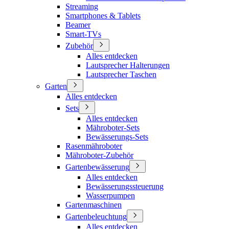
Streaming
Smartphones & Tablets
Beamer
Smart-TVs
Zubehör
Alles entdecken
Lautsprecher Halterungen
Lautsprecher Taschen
Garten
Alles entdecken
Sets
Alles entdecken
Mähroboter-Sets
Bewässerungs-Sets
Rasenmähroboter
Mähroboter-Zubehör
Gartenbewässerung
Alles entdecken
Bewässerungssteuerung
Wasserpumpen
Gartenmaschinen
Gartenbeleuchtung
Alles entdecken