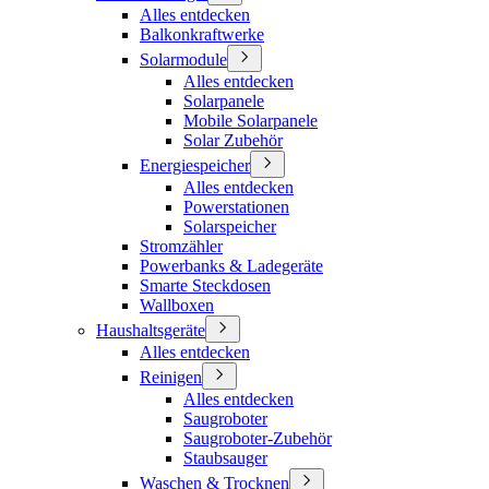
Alles entdecken
Balkonkraftwerke
Solarmodule
Alles entdecken
Solarpanele
Mobile Solarpanele
Solar Zubehör
Energiespeicher
Alles entdecken
Powerstationen
Solarspeicher
Stromzähler
Powerbanks & Ladegeräte
Smarte Steckdosen
Wallboxen
Haushaltsgeräte
Alles entdecken
Reinigen
Alles entdecken
Saugroboter
Saugroboter-Zubehör
Staubsauger
Waschen & Trocknen