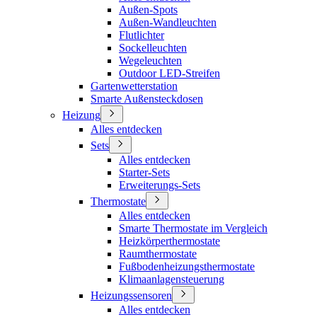
Außen-Spots
Außen-Wandleuchten
Flutlichter
Sockelleuchten
Wegeleuchten
Outdoor LED-Streifen
Gartenwetterstation
Smarte Außensteckdosen
Heizung
Alles entdecken
Sets
Alles entdecken
Starter-Sets
Erweiterungs-Sets
Thermostate
Alles entdecken
Smarte Thermostate im Vergleich
Heizkörperthermostate
Raumthermostate
Fußbodenheizungsthermostate
Klimaanlagensteuerung
Heizungssensoren
Alles entdecken