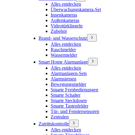
Alles entdecken
Überwachungskamera-Set
Innenkameras
Außenkameras
Videotürklingeln
Zubehör
Brand- und Wasserschutz
Alles entdecken
Rauchmelder
Wassermelder
Smart Home Alarmanlage
Alles entdecken
Alarmanlagen-Sets
Alarmsirenen
Bewegungsmelder
Smarte Fernbedienungen
Smarte Schalter
Smarte Steckdosen
Smarte Tastenfelder
Tür- und Fenstersensoren
Zentralen
Zutrittskontrolle
Alles entdecken