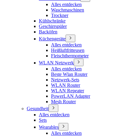
Alles entdecken
Waschmaschinen
Trockner
Kühlschränke
Geschirrspüler
Backöfen
Küchengeräte
Alles entdecken
Heißluftfritteusen
Fleischthermometer
WLAN Netzwerk
Alles entdecken
Beste Wlan Router
Netzwerk-Sets
WLAN Router
WLAN Repeater
PowerLAN Adapter
Mesh Router
Gesundheit
Alles entdecken
Sets
Wearables
Alles entdecken