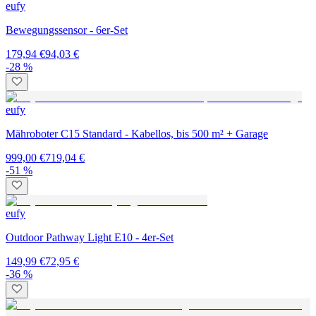
eufy
Bewegungssensor - 6er-Set
179,94 €
94,03 €
-28 %
eufy
Mähroboter C15 Standard - Kabellos, bis 500 m² + Garage
999,00 €
719,04 €
-51 %
eufy
Outdoor Pathway Light E10 - 4er-Set
149,99 €
72,95 €
-36 %