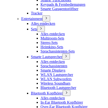
Smarte Türschlösser
Keypads & Fernbedienungen
Smarte Garagentoröffner
Tracker
Entertainment
Alles entdecken
Sets
Alles entdecken
Multiroom-Sets
Stereo-Sets
Heimkino-Sets
Sprachassistenten-Sets
Smarte Lautsprecher
Alles entdecken
Sprachassistenten
Smarte Displays
WLAN Lautsprecher
WLAN Subwoofers
Wireless Soundbars
Bluetooth Lautsprecher
Bluetooth Kopfhörer
Alles entdecken
In-Ear Bluetooth Kopfhörer
Over-Ear Bluetooth Kopfhörer