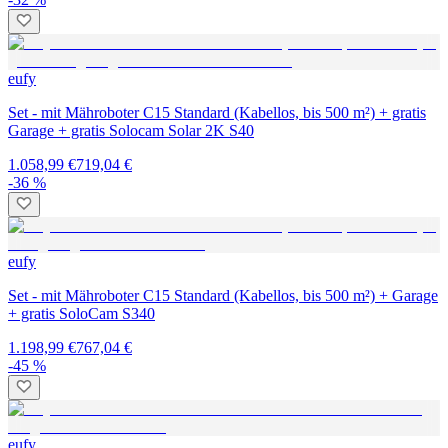
eufy
Set - mit Mähroboter C15 Standard (Kabellos, bis 500 m²) + gratis
Garage + gratis Solocam Solar 2K S40
1.058,99 €
719,04 €
-36 %
eufy
Set - mit Mähroboter C15 Standard (Kabellos, bis 500 m²) + Garage
+ gratis SoloCam S340
1.198,99 €
767,04 €
-45 %
eufy