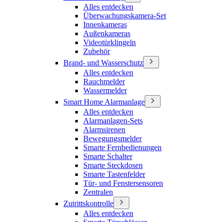
Alles entdecken
Überwachungskamera-Set
Innenkameras
Außenkameras
Videotürklingeln
Zubehör
Brand- und Wasserschutz
Alles entdecken
Rauchmelder
Wassermelder
Smart Home Alarmanlage
Alles entdecken
Alarmanlagen-Sets
Alarmsirenen
Bewegungsmelder
Smarte Fernbedienungen
Smarte Schalter
Smarte Steckdosen
Smarte Tastenfelder
Tür- und Fenstersensoren
Zentralen
Zutrittskontrolle
Alles entdecken