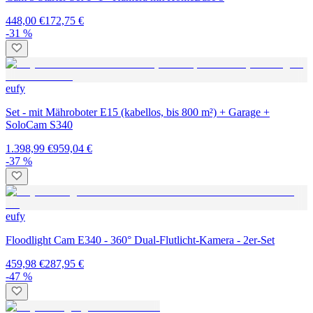
448,00 €
172,75 €
-31 %
eufy
Set - mit Mähroboter E15 (kabellos, bis 800 m²) + Garage +
SoloCam S340
1.398,99 €
959,04 €
-37 %
eufy
Floodlight Cam E340 - 360° Dual-Flutlicht-Kamera - 2er-Set
459,98 €
287,95 €
-47 %