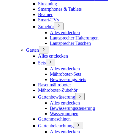
Streaming
Smartphones & Tablets
Beamer
Smart-TVs
Zubehör
Alles entdecken
Lautsprecher Halterungen
Lautsprecher Taschen
Garten
Alles entdecken
Sets
Alles entdecken
Mähroboter-Sets
Bewässerungs-Sets
Rasenmähroboter
Mähroboter-Zubehör
Gartenbewässerung
Alles entdecken
Bewässerungssteuerung
Wasserpumpen
Gartenmaschinen
Gartenbeleuchtung
Alles entdecken