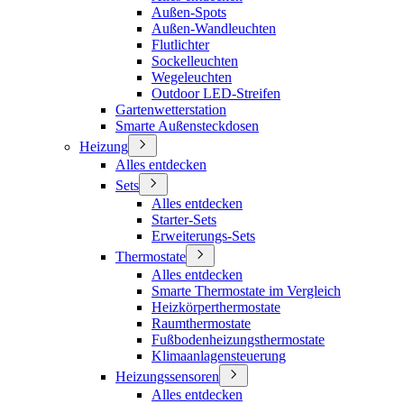
Außen-Spots
Außen-Wandleuchten
Flutlichter
Sockelleuchten
Wegeleuchten
Outdoor LED-Streifen
Gartenwetterstation
Smarte Außensteckdosen
Heizung
Alles entdecken
Sets
Alles entdecken
Starter-Sets
Erweiterungs-Sets
Thermostate
Alles entdecken
Smarte Thermostate im Vergleich
Heizkörperthermostate
Raumthermostate
Fußbodenheizungsthermostate
Klimaanlagensteuerung
Heizungssensoren
Alles entdecken