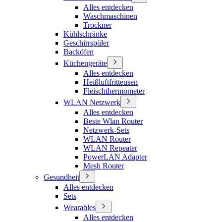
Alles entdecken
Waschmaschinen
Trockner
Kühlschränke
Geschirrspüler
Backöfen
Küchengeräte
Alles entdecken
Heißluftfritteusen
Fleischthermometer
WLAN Netzwerk
Alles entdecken
Beste Wlan Router
Netzwerk-Sets
WLAN Router
WLAN Repeater
PowerLAN Adapter
Mesh Router
Gesundheit
Alles entdecken
Sets
Wearables
Alles entdecken