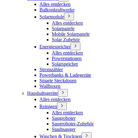
Alles entdecken
Balkonkraftwerke
Solarmodule
Alles entdecken
Solarpanele
Mobile Solarpanele
Solar Zubehör
Energiespeicher
Alles entdecken
Powerstationen
Solarspeicher
Stromzähler
Powerbanks & Ladegeräte
Smarte Steckdosen
Wallboxen
Haushaltsgeräte
Alles entdecken
Reinigen
Alles entdecken
Saugroboter
Saugroboter-Zubehör
Staubsauger
Waschen & Trocknen