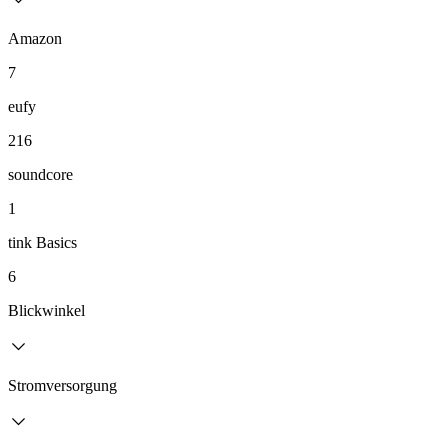
Amazon
7
eufy
216
soundcore
1
tink Basics
6
Blickwinkel
Stromversorgung