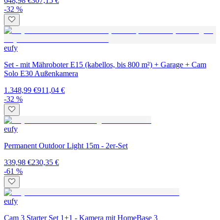
648,98 €
307,15 €
-32 %
eufy
Set - mit Mähroboter E15 (kabellos, bis 800 m²) + Garage + Cam
Solo E30 Außenkamera
1.348,99 €
911,04 €
-32 %
eufy
Permanent Outdoor Light 15m - 2er-Set
339,98 €
230,35 €
-61 %
eufy
Cam 3 Starter Set 1+1 - Kamera mit HomeBase 3