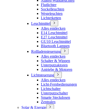
Außen-Wandleuchten
Flutlichter
Sockelleuchten
Wegeleuchten
Lichterketten
Leuchtmittel
Alles entdecken
E14 Leuchtmittel
E27 Leuchtmittel
GU10 Leuchtmittel
Bluetooth Lampen
Rollladensteuerung
Alles entdecken
Schalter & Wippen
Unterputzaktoren
Antriebe & Motoren
Lichtsteuerung
Alles entdecken
Licht-Fernbedienungen
Lichtschalter
Unterputzschalter
Smarte Steckdosen
Zentralen
Solar & Energie