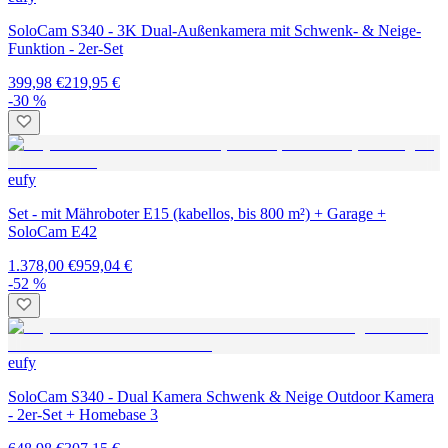
SoloCam S340 - 3K Dual-Außenkamera mit Schwenk- & Neige-
Funktion - 2er-Set
399,98 €
219,95 €
-30 %
eufy
Set - mit Mähroboter E15 (kabellos, bis 800 m²) + Garage +
SoloCam E42
1.378,00 €
959,04 €
-52 %
eufy
SoloCam S340 - Dual Kamera Schwenk & Neige Outdoor Kamera
- 2er-Set + Homebase 3