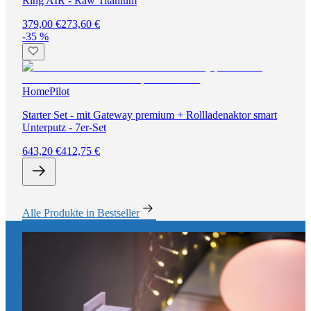
Ring AIR - Raw Titanium
379,00 €
273,60 €
-35 %
HomePilot
Starter Set - mit Gateway premium + Rollladenaktor smart
Unterputz - 7er-Set
643,20 €
412,75 €
Alle Produkte in Bestseller