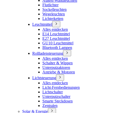
Außen-Wandleuchten
Flutlichter
Sockelleuchten
Wegeleuchten
Lichterketten
Leuchtmittel
Alles entdecken
E14 Leuchtmittel
E27 Leuchtmittel
GU10 Leuchtmittel
Bluetooth Lampen
Rollladensteuerung
Alles entdecken
Schalter & Wippen
Unterputzaktoren
Antriebe & Motoren
Lichtsteuerung
Alles entdecken
Licht-Fernbedienungen
Lichtschalter
Unterputzschalter
Smarte Steckdosen
Zentralen
Solar & Energie