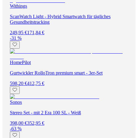
Withings
ScanWatch Light - Hybrid Smartwatch für tägliches
Gesundheitstracking
249,95 €
171,84 €
-31 %
HomePilot
Gurtwickler RolloTron premium smart - 3er-Set
598,20 €
412,75 €
Sonos
Stereo Set - mit 2 Era 100 SL - Weiß
398,00 €
352,95 €
-63 %