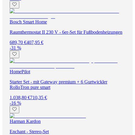
Bosch Smart Home
Raumthermostat II 230 V - 6er-Set für Fußbodenheizungen
689,70 €
407,95 €
-31 %
HomePilot
Starter Set - mit Gateway premium + 6 Gurtwickler
RolloTron pure smart
1.038,80 €
710,35 €
-16 %
Harman Kardon
Enchant - Stereo-Set