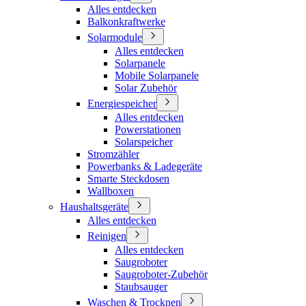
Alles entdecken
Balkonkraftwerke
Solarmodule
Alles entdecken
Solarpanele
Mobile Solarpanele
Solar Zubehör
Energiespeicher
Alles entdecken
Powerstationen
Solarspeicher
Stromzähler
Powerbanks & Ladegeräte
Smarte Steckdosen
Wallboxen
Haushaltsgeräte
Alles entdecken
Reinigen
Alles entdecken
Saugroboter
Saugroboter-Zubehör
Staubsauger
Waschen & Trocknen