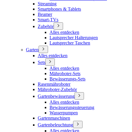
Streaming
Smartphones & Tablets
Beamer
Smart-TVs
Zubehör
Alles entdecken
Lautsprecher Halterungen
Lautsprecher Taschen
Garten
Alles entdecken
Sets
Alles entdecken
Mähroboter-Sets
Bewässerungs-Sets
Rasenmähroboter
Mähroboter-Zubehör
Gartenbewässerung
Alles entdecken
Bewässerungssteuerung
Wasserpumpen
Gartenmaschinen
Gartenbeleuchtung
Alles entdecken