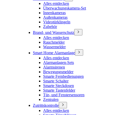
Alles entdecken
Überwachungskamera-Set
Innenkameras
Außenkameras
Videotürklingeln
Zubehör
Brand- und Wasserschutz
Alles entdecken
Rauchmelder
Wassermelder
Smart Home Alarmanlage
Alles entdecken
Alarmanlagen-Sets
Alarmsirenen
Bewegungsmelder
Smarte Fernbedienungen
Smarte Schalter
Smarte Steckdosen
Smarte Tastenfelder
Tür- und Fenstersensoren
Zentralen
Zutrittskontrolle
Alles entdecken