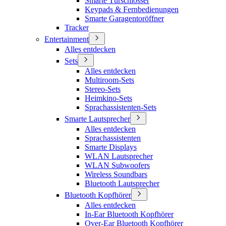
Smarte Türschlösser
Keypads & Fernbedienungen
Smarte Garagentoröffner
Tracker
Entertainment
Alles entdecken
Sets
Alles entdecken
Multiroom-Sets
Stereo-Sets
Heimkino-Sets
Sprachassistenten-Sets
Smarte Lautsprecher
Alles entdecken
Sprachassistenten
Smarte Displays
WLAN Lautsprecher
WLAN Subwoofers
Wireless Soundbars
Bluetooth Lautsprecher
Bluetooth Kopfhörer
Alles entdecken
In-Ear Bluetooth Kopfhörer
Over-Ear Bluetooth Kopfhörer