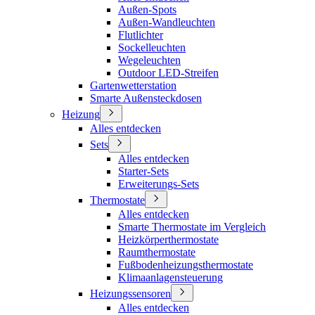
Außen-Spots
Außen-Wandleuchten
Flutlichter
Sockelleuchten
Wegeleuchten
Outdoor LED-Streifen
Gartenwetterstation
Smarte Außensteckdosen
Heizung
Alles entdecken
Sets
Alles entdecken
Starter-Sets
Erweiterungs-Sets
Thermostate
Alles entdecken
Smarte Thermostate im Vergleich
Heizkörperthermostate
Raumthermostate
Fußbodenheizungsthermostate
Klimaanlagensteuerung
Heizungssensoren
Alles entdecken