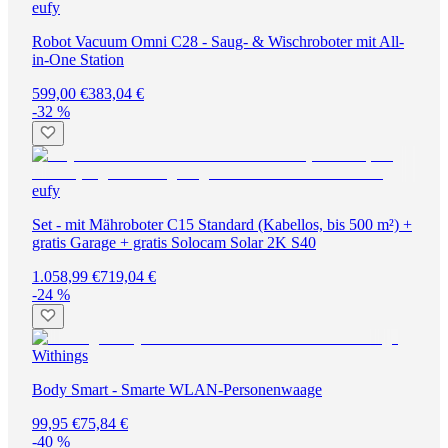
eufy
Robot Vacuum Omni C28 - Saug- & Wischroboter mit All-
in-One Station
599,00 €
383,04 €
-32 %
eufy
Set - mit Mähroboter C15 Standard (Kabellos, bis 500 m²) +
gratis Garage + gratis Solocam Solar 2K S40
1.058,99 €
719,04 €
-24 %
Withings
Body Smart - Smarte WLAN-Personenwaage
99,95 €
75,84 €
-40 %