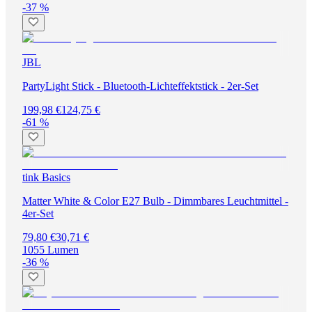
-37 %
JBL
PartyLight Stick - Bluetooth-Lichteffektstick - 2er-Set
199,98 €
124,75 €
-61 %
tink Basics
Matter White & Color E27 Bulb - Dimmbares Leuchtmittel -
4er-Set
79,80 €
30,71 €
1055 Lumen
-36 %