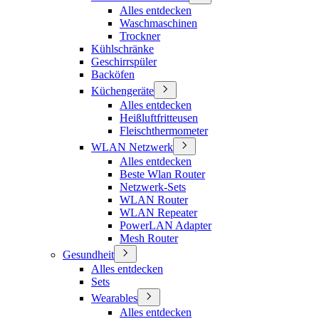
Alles entdecken
Waschmaschinen
Trockner
Kühlschränke
Geschirrspüler
Backöfen
Küchengeräte
Alles entdecken
Heißluftfritteusen
Fleischthermometer
WLAN Netzwerk
Alles entdecken
Beste Wlan Router
Netzwerk-Sets
WLAN Router
WLAN Repeater
PowerLAN Adapter
Mesh Router
Gesundheit
Alles entdecken
Sets
Wearables
Alles entdecken