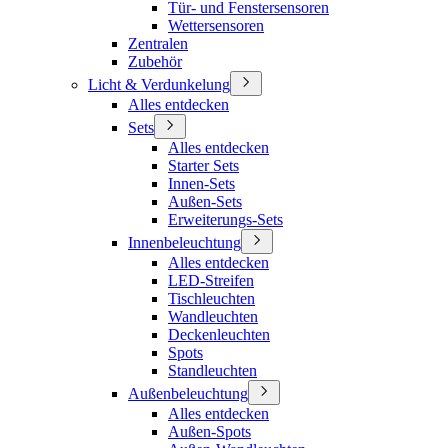
Tür- und Fenstersensoren
Wettersensoren
Zentralen
Zubehör
Licht & Verdunkelung
Alles entdecken
Sets
Alles entdecken
Starter Sets
Innen-Sets
Außen-Sets
Erweiterungs-Sets
Innenbeleuchtung
Alles entdecken
LED-Streifen
Tischleuchten
Wandleuchten
Deckenleuchten
Spots
Standleuchten
Außenbeleuchtung
Alles entdecken
Außen-Spots