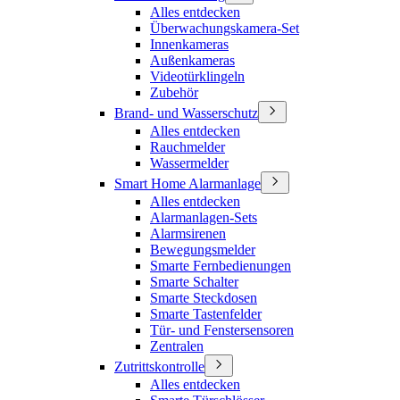
Alles entdecken
Überwachungskamera-Set
Innenkameras
Außenkameras
Videotürklingeln
Zubehör
Brand- und Wasserschutz
Alles entdecken
Rauchmelder
Wassermelder
Smart Home Alarmanlage
Alles entdecken
Alarmanlagen-Sets
Alarmsirenen
Bewegungsmelder
Smarte Fernbedienungen
Smarte Schalter
Smarte Steckdosen
Smarte Tastenfelder
Tür- und Fenstersensoren
Zentralen
Zutrittskontrolle
Alles entdecken