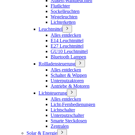
Außen-Wandleuchten
Flutlichter
Sockelleuchten
Wegeleuchten
Lichterketten
Leuchtmittel
Alles entdecken
E14 Leuchtmittel
E27 Leuchtmittel
GU10 Leuchtmittel
Bluetooth Lampen
Rollladensteuerung
Alles entdecken
Schalter & Wippen
Unterputzaktoren
Antriebe & Motoren
Lichtsteuerung
Alles entdecken
Licht-Fernbedienungen
Lichtschalter
Unterputzschalter
Smarte Steckdosen
Zentralen
Solar & Energie