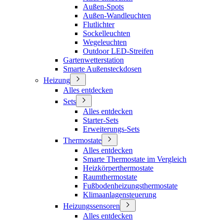
Außen-Spots
Außen-Wandleuchten
Flutlichter
Sockelleuchten
Wegeleuchten
Outdoor LED-Streifen
Gartenwetterstation
Smarte Außensteckdosen
Heizung
Alles entdecken
Sets
Alles entdecken
Starter-Sets
Erweiterungs-Sets
Thermostate
Alles entdecken
Smarte Thermostate im Vergleich
Heizkörperthermostate
Raumthermostate
Fußbodenheizungsthermostate
Klimaanlagensteuerung
Heizungssensoren
Alles entdecken