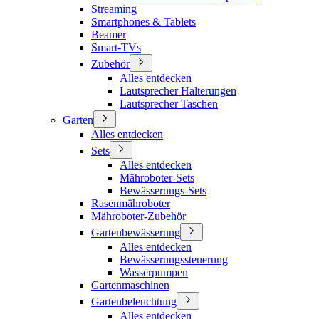
Streaming
Smartphones & Tablets
Beamer
Smart-TVs
Zubehör
Alles entdecken
Lautsprecher Halterungen
Lautsprecher Taschen
Garten
Alles entdecken
Sets
Alles entdecken
Mähroboter-Sets
Bewässerungs-Sets
Rasenmähroboter
Mähroboter-Zubehör
Gartenbewässerung
Alles entdecken
Bewässerungssteuerung
Wasserpumpen
Gartenmaschinen
Gartenbeleuchtung
Alles entdecken