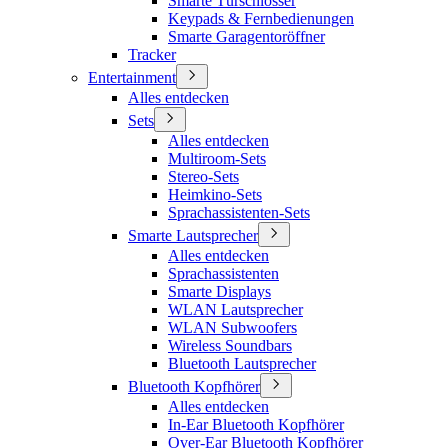
Smarte Türschlösser
Keypads & Fernbedienungen
Smarte Garagentoröffner
Tracker
Entertainment
Alles entdecken
Sets
Alles entdecken
Multiroom-Sets
Stereo-Sets
Heimkino-Sets
Sprachassistenten-Sets
Smarte Lautsprecher
Alles entdecken
Sprachassistenten
Smarte Displays
WLAN Lautsprecher
WLAN Subwoofers
Wireless Soundbars
Bluetooth Lautsprecher
Bluetooth Kopfhörer
Alles entdecken
In-Ear Bluetooth Kopfhörer
Over-Ear Bluetooth Kopfhörer