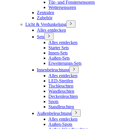
Tür- und Fenstersensoren
Wettersensoren
Zentralen
Zubehör
Licht & Verdunkelung
Alles entdecken
Sets
Alles entdecken
Starter Sets
Innen-Sets
Außen-Sets
Erweiterungs-Sets
Innenbeleuchtung
Alles entdecken
LED-Streifen
Tischleuchten
Wandleuchten
Deckenleuchten
Spots
Standleuchten
Außenbeleuchtung
Alles entdecken
Außen-Spots