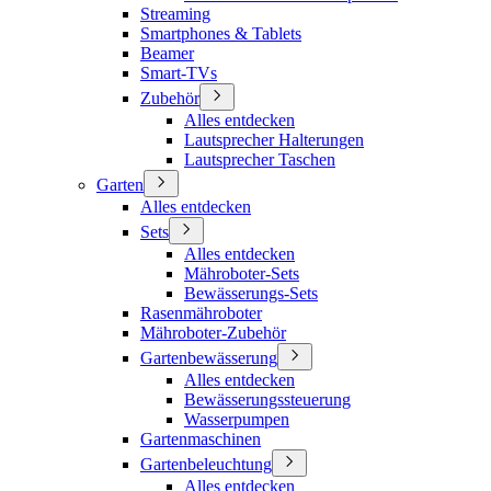
Streaming
Smartphones & Tablets
Beamer
Smart-TVs
Zubehör
Alles entdecken
Lautsprecher Halterungen
Lautsprecher Taschen
Garten
Alles entdecken
Sets
Alles entdecken
Mähroboter-Sets
Bewässerungs-Sets
Rasenmähroboter
Mähroboter-Zubehör
Gartenbewässerung
Alles entdecken
Bewässerungssteuerung
Wasserpumpen
Gartenmaschinen
Gartenbeleuchtung
Alles entdecken