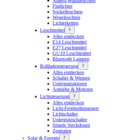
Außen-Wandleuchten
Flutlichter
Sockelleuchten
Wegeleuchten
Lichterketten
Leuchtmittel
Alles entdecken
E14 Leuchtmittel
E27 Leuchtmittel
GU10 Leuchtmittel
Bluetooth Lampen
Rollladensteuerung
Alles entdecken
Schalter & Wippen
Unterputzaktoren
Antriebe & Motoren
Lichtsteuerung
Alles entdecken
Licht-Fernbedienungen
Lichtschalter
Unterputzschalter
Smarte Steckdosen
Zentralen
Solar & Energie