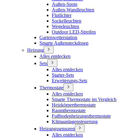
Außen-Spots
Außen-Wandleuchten
Flutlichter
Sockelleuchten
Wegeleuchten
Outdoor LED-Streifen
Gartenwetterstation
Smarte Außensteckdosen
Heizung
Alles entdecken
Sets
Alles entdecken
Starter-Sets
Erweiterungs-Sets
Thermostate
Alles entdecken
Smarte Thermostate im Vergleich
Heizkörperthermostate
Raumthermostate
Fußbodenheizungsthermostate
Klimaanlagensteuerung
Heizungssensoren
Alles entdecken