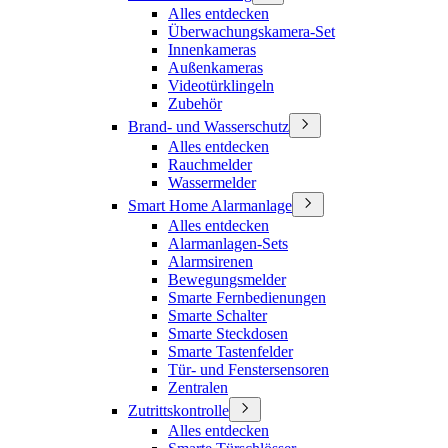
Alles entdecken
Überwachungskamera-Set
Innenkameras
Außenkameras
Videotürklingeln
Zubehör
Brand- und Wasserschutz
Alles entdecken
Rauchmelder
Wassermelder
Smart Home Alarmanlage
Alles entdecken
Alarmanlagen-Sets
Alarmsirenen
Bewegungsmelder
Smarte Fernbedienungen
Smarte Schalter
Smarte Steckdosen
Smarte Tastenfelder
Tür- und Fenstersensoren
Zentralen
Zutrittskontrolle
Alles entdecken