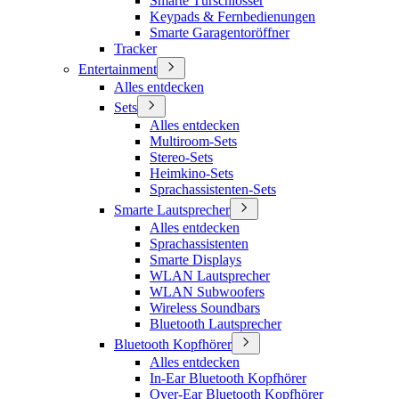
Smarte Türschlösser
Keypads & Fernbedienungen
Smarte Garagentoröffner
Tracker
Entertainment
Alles entdecken
Sets
Alles entdecken
Multiroom-Sets
Stereo-Sets
Heimkino-Sets
Sprachassistenten-Sets
Smarte Lautsprecher
Alles entdecken
Sprachassistenten
Smarte Displays
WLAN Lautsprecher
WLAN Subwoofers
Wireless Soundbars
Bluetooth Lautsprecher
Bluetooth Kopfhörer
Alles entdecken
In-Ear Bluetooth Kopfhörer
Over-Ear Bluetooth Kopfhörer