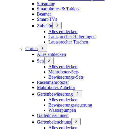
Streaming
Smartphones & Tablets
Beamer
Smart-TVs
Zubehör
Alles entdecken
Lautsprecher Halterungen
Lautsprecher Taschen
Garten
Alles entdecken
Sets
Alles entdecken
Mähroboter-Sets
Bewässerungs-Sets
Rasenmähroboter
Mähroboter-Zubehör
Gartenbewässerung
Alles entdecken
Bewässerungssteuerung
Wasserpumpen
Gartenmaschinen
Gartenbeleuchtung
Alles entdecken