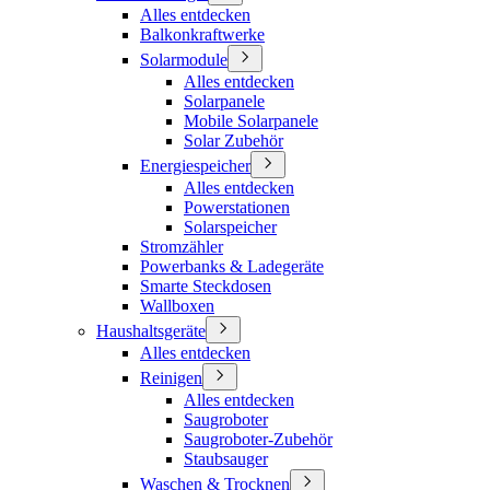
Alles entdecken
Balkonkraftwerke
Solarmodule
Alles entdecken
Solarpanele
Mobile Solarpanele
Solar Zubehör
Energiespeicher
Alles entdecken
Powerstationen
Solarspeicher
Stromzähler
Powerbanks & Ladegeräte
Smarte Steckdosen
Wallboxen
Haushaltsgeräte
Alles entdecken
Reinigen
Alles entdecken
Saugroboter
Saugroboter-Zubehör
Staubsauger
Waschen & Trocknen