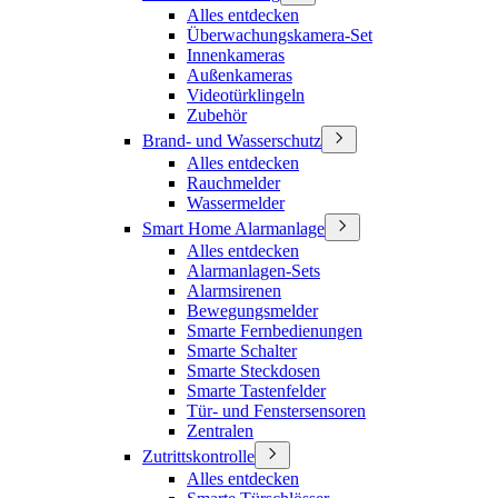
Alles entdecken
Überwachungskamera-Set
Innenkameras
Außenkameras
Videotürklingeln
Zubehör
Brand- und Wasserschutz
Alles entdecken
Rauchmelder
Wassermelder
Smart Home Alarmanlage
Alles entdecken
Alarmanlagen-Sets
Alarmsirenen
Bewegungsmelder
Smarte Fernbedienungen
Smarte Schalter
Smarte Steckdosen
Smarte Tastenfelder
Tür- und Fenstersensoren
Zentralen
Zutrittskontrolle
Alles entdecken