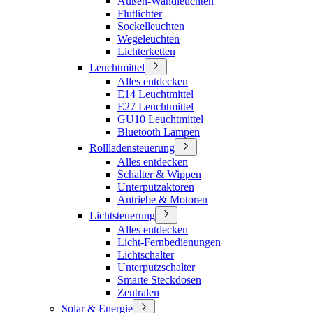
Außen-Wandleuchten
Flutlichter
Sockelleuchten
Wegeleuchten
Lichterketten
Leuchtmittel
Alles entdecken
E14 Leuchtmittel
E27 Leuchtmittel
GU10 Leuchtmittel
Bluetooth Lampen
Rollladensteuerung
Alles entdecken
Schalter & Wippen
Unterputzaktoren
Antriebe & Motoren
Lichtsteuerung
Alles entdecken
Licht-Fernbedienungen
Lichtschalter
Unterputzschalter
Smarte Steckdosen
Zentralen
Solar & Energie