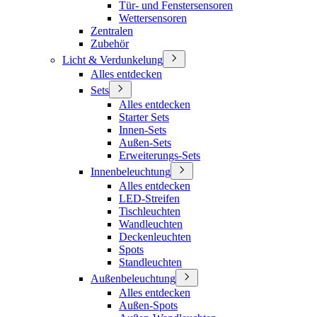
Tür- und Fenstersensoren
Wettersensoren
Zentralen
Zubehör
Licht & Verdunkelung
Alles entdecken
Sets
Alles entdecken
Starter Sets
Innen-Sets
Außen-Sets
Erweiterungs-Sets
Innenbeleuchtung
Alles entdecken
LED-Streifen
Tischleuchten
Wandleuchten
Deckenleuchten
Spots
Standleuchten
Außenbeleuchtung
Alles entdecken
Außen-Spots