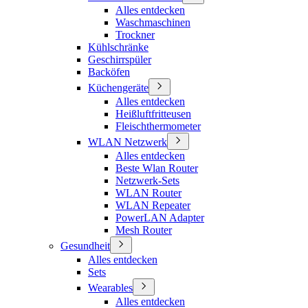
Alles entdecken
Waschmaschinen
Trockner
Kühlschränke
Geschirrspüler
Backöfen
Küchengeräte
Alles entdecken
Heißluftfritteusen
Fleischthermometer
WLAN Netzwerk
Alles entdecken
Beste Wlan Router
Netzwerk-Sets
WLAN Router
WLAN Repeater
PowerLAN Adapter
Mesh Router
Gesundheit
Alles entdecken
Sets
Wearables
Alles entdecken