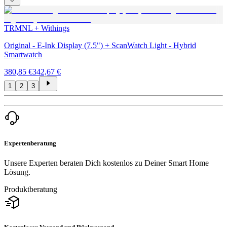
TRMNL + Withings
Original - E-Ink Display (7.5") + ScanWatch Light - Hybrid
Smartwatch
380,85 €
342,67 €
1
2
3
Expertenberatung
Unsere Experten beraten Dich kostenlos zu Deiner Smart Home
Lösung.
Produktberatung