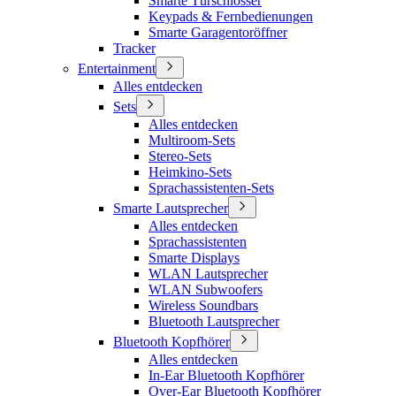
Smarte Türschlösser
Keypads & Fernbedienungen
Smarte Garagentoröffner
Tracker
Entertainment
Alles entdecken
Sets
Alles entdecken
Multiroom-Sets
Stereo-Sets
Heimkino-Sets
Sprachassistenten-Sets
Smarte Lautsprecher
Alles entdecken
Sprachassistenten
Smarte Displays
WLAN Lautsprecher
WLAN Subwoofers
Wireless Soundbars
Bluetooth Lautsprecher
Bluetooth Kopfhörer
Alles entdecken
In-Ear Bluetooth Kopfhörer
Over-Ear Bluetooth Kopfhörer