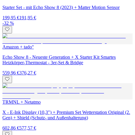
Starter Set - mit Echo Show 8 (2023) + Matter Motion Sensor
199,95 €
191,95 €
-32 %
Amazon + tado°
Echo Show 8 - Neueste Generation + X Starter Kit Smartes
Heizkörper-Thermostat - 3er-Set & Bridge
559,96 €
376,27 €
TRMNL + Netatmo
X - E-Ink Display (10,3") + Premium Set Wetterstation Original (2.
Gen) + Shield (Schutz- und Außenhalterung)
602,86 €
577,57 €