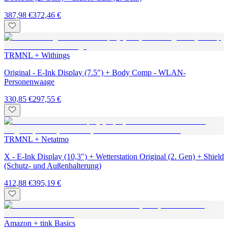
387,98 €
372,46 €
TRMNL + Withings
Original - E-Ink Display (7.5") + Body Comp - WLAN-
Personenwaage
330,85 €
297,55 €
TRMNL + Netatmo
X - E-Ink Display (10,3") + Wetterstation Original (2. Gen) + Shield
(Schutz- und Außenhalterung)
412,88 €
395,19 €
Amazon + tink Basics