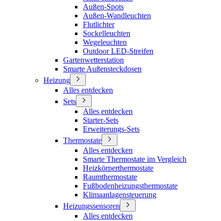
Außen-Spots
Außen-Wandleuchten
Flutlichter
Sockelleuchten
Wegeleuchten
Outdoor LED-Streifen
Gartenwetterstation
Smarte Außensteckdosen
Heizung
Alles entdecken
Sets
Alles entdecken
Starter-Sets
Erweiterungs-Sets
Thermostate
Alles entdecken
Smarte Thermostate im Vergleich
Heizkörperthermostate
Raumthermostate
Fußbodenheizungsthermostate
Klimaanlagensteuerung
Heizungssensoren
Alles entdecken