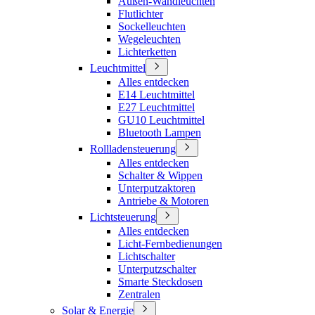
Außen-Wandleuchten
Flutlichter
Sockelleuchten
Wegeleuchten
Lichterketten
Leuchtmittel
Alles entdecken
E14 Leuchtmittel
E27 Leuchtmittel
GU10 Leuchtmittel
Bluetooth Lampen
Rollladensteuerung
Alles entdecken
Schalter & Wippen
Unterputzaktoren
Antriebe & Motoren
Lichtsteuerung
Alles entdecken
Licht-Fernbedienungen
Lichtschalter
Unterputzschalter
Smarte Steckdosen
Zentralen
Solar & Energie