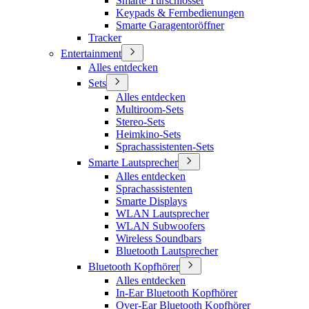
Smarte Türschlösser
Keypads & Fernbedienungen
Smarte Garagentoröffner
Tracker
Entertainment
Alles entdecken
Sets
Alles entdecken
Multiroom-Sets
Stereo-Sets
Heimkino-Sets
Sprachassistenten-Sets
Smarte Lautsprecher
Alles entdecken
Sprachassistenten
Smarte Displays
WLAN Lautsprecher
WLAN Subwoofers
Wireless Soundbars
Bluetooth Lautsprecher
Bluetooth Kopfhörer
Alles entdecken
In-Ear Bluetooth Kopfhörer
Over-Ear Bluetooth Kopfhörer