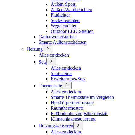
Außen-Spots
Außen-Wandleuchten
Flutlichter
Sockelleuchten
Wegeleuchten
Outdoor LED-Streifen
Gartenwetterstation
Smarte Außensteckdosen
Heizung
Alles entdecken
Sets
Alles entdecken
Starter-Sets
Erweiterungs-Sets
Thermostate
Alles entdecken
Smarte Thermostate im Vergleich
Heizkörperthermostate
Raumthermostate
Fußbodenheizungsthermostate
Klimaanlagensteuerung
Heizungssensoren
Alles entdecken