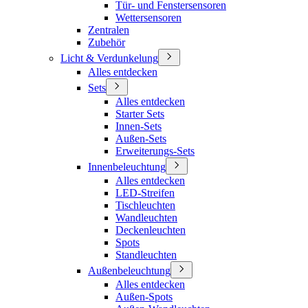
Tür- und Fenstersensoren
Wettersensoren
Zentralen
Zubehör
Licht & Verdunkelung
Alles entdecken
Sets
Alles entdecken
Starter Sets
Innen-Sets
Außen-Sets
Erweiterungs-Sets
Innenbeleuchtung
Alles entdecken
LED-Streifen
Tischleuchten
Wandleuchten
Deckenleuchten
Spots
Standleuchten
Außenbeleuchtung
Alles entdecken
Außen-Spots