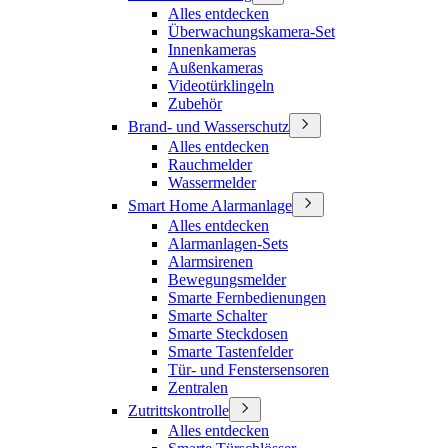
Alles entdecken
Überwachungskamera-Set
Innenkameras
Außenkameras
Videotürklingeln
Zubehör
Brand- und Wasserschutz
Alles entdecken
Rauchmelder
Wassermelder
Smart Home Alarmanlage
Alles entdecken
Alarmanlagen-Sets
Alarmsirenen
Bewegungsmelder
Smarte Fernbedienungen
Smarte Schalter
Smarte Steckdosen
Smarte Tastenfelder
Tür- und Fenstersensoren
Zentralen
Zutrittskontrolle
Alles entdecken