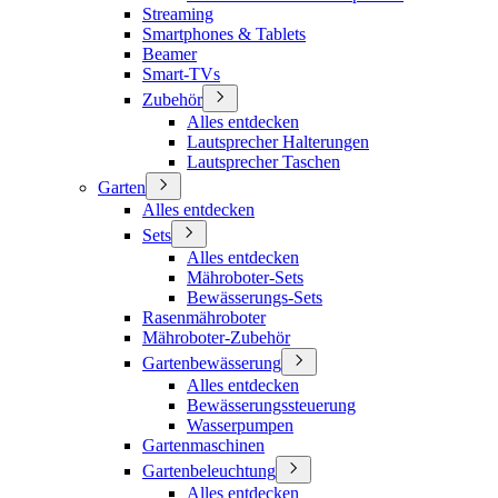
Streaming
Smartphones & Tablets
Beamer
Smart-TVs
Zubehör
Alles entdecken
Lautsprecher Halterungen
Lautsprecher Taschen
Garten
Alles entdecken
Sets
Alles entdecken
Mähroboter-Sets
Bewässerungs-Sets
Rasenmähroboter
Mähroboter-Zubehör
Gartenbewässerung
Alles entdecken
Bewässerungssteuerung
Wasserpumpen
Gartenmaschinen
Gartenbeleuchtung
Alles entdecken