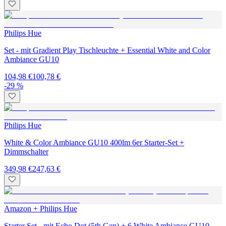
Philips Hue
Set - mit Gradient Play Tischleuchte + Essential White and Color
Ambiance GU10
104,98 €
100,78 €
-29 %
Philips Hue
White & Color Ambiance GU10 400lm 6er Starter-Set +
Dimmschalter
349,98 €
247,63 €
Amazon + Philips Hue
Starter Set - mit Echo Dot (5th Gen) + 6 White Ambiance GU10