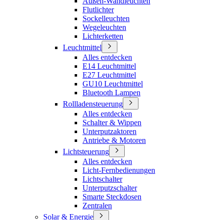
Außen-Wandleuchten
Flutlichter
Sockelleuchten
Wegeleuchten
Lichterketten
Leuchtmittel
Alles entdecken
E14 Leuchtmittel
E27 Leuchtmittel
GU10 Leuchtmittel
Bluetooth Lampen
Rollladensteuerung
Alles entdecken
Schalter & Wippen
Unterputzaktoren
Antriebe & Motoren
Lichtsteuerung
Alles entdecken
Licht-Fernbedienungen
Lichtschalter
Unterputzschalter
Smarte Steckdosen
Zentralen
Solar & Energie