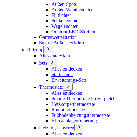
Außen-Spots
Außen-Wandleuchten
Flutlichter
Sockelleuchten
Wegeleuchten
Outdoor LED-Streifen
Gartenwetterstation
Smarte Außensteckdosen
Heizung
Alles entdecken
Sets
Alles entdecken
Starter-Sets
Erweiterungs-Sets
Thermostate
Alles entdecken
Smarte Thermostate im Vergleich
Heizkörperthermostate
Raumthermostate
Fußbodenheizungsthermostate
Klimaanlagensteuerung
Heizungssensoren
Alles entdecken