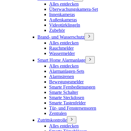
Alles entdecken
Überwachungskamera-Set
Innenkameras
Außenkameras
Videotürklingeln
Zubehör
Brand- und Wasserschutz
Alles entdecken
Rauchmelder
Wassermelder
Smart Home Alarmanlage
Alles entdecken
Alarmanlagen-Sets
Alarmsirenen
Bewegungsmelder
Smarte Fernbedienungen
Smarte Schalter
Smarte Steckdosen
Smarte Tastenfelder
Tür- und Fenstersensoren
Zentralen
Zutrittskontrolle
Alles entdecken