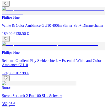
Philips Hue
White & Color Ambiance GU10 400lm Starter-Set + Dimmschalter
189,99 €
138,56 €
Philips Hue
Set - mit Gradient Play Stehleuchte L + Essential White and Color
Ambiance GU10
174,98 €
167,98 €
Sonos
Stereo Set - mit 2 Era 100 SL - Schwarz
352,95 €