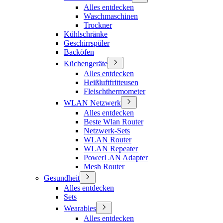
Alles entdecken
Waschmaschinen
Trockner
Kühlschränke
Geschirrspüler
Backöfen
Küchengeräte
Alles entdecken
Heißluftfritteusen
Fleischthermometer
WLAN Netzwerk
Alles entdecken
Beste Wlan Router
Netzwerk-Sets
WLAN Router
WLAN Repeater
PowerLAN Adapter
Mesh Router
Gesundheit
Alles entdecken
Sets
Wearables
Alles entdecken