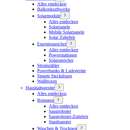
Alles entdecken
Balkonkraftwerke
Solarmodule
Alles entdecken
Solarpanele
Mobile Solarpanele
Solar Zubehör
Energiespeicher
Alles entdecken
Powerstationen
Solarspeicher
Stromzähler
Powerbanks & Ladegeräte
Smarte Steckdosen
Wallboxen
Haushaltsgeräte
Alles entdecken
Reinigen
Alles entdecken
Saugroboter
Saugroboter-Zubehör
Staubsauger
Waschen & Trocknen