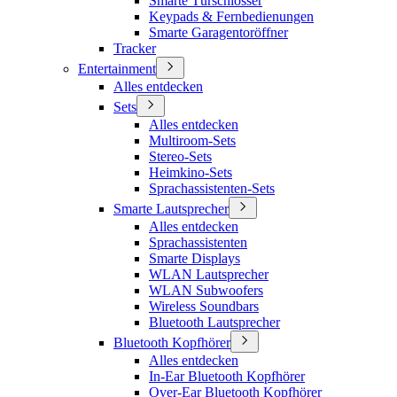
Smarte Türschlösser
Keypads & Fernbedienungen
Smarte Garagentoröffner
Tracker
Entertainment
Alles entdecken
Sets
Alles entdecken
Multiroom-Sets
Stereo-Sets
Heimkino-Sets
Sprachassistenten-Sets
Smarte Lautsprecher
Alles entdecken
Sprachassistenten
Smarte Displays
WLAN Lautsprecher
WLAN Subwoofers
Wireless Soundbars
Bluetooth Lautsprecher
Bluetooth Kopfhörer
Alles entdecken
In-Ear Bluetooth Kopfhörer
Over-Ear Bluetooth Kopfhörer