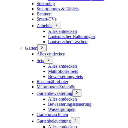
Streaming
Smartphones & Tablets
Beamer
Smart-TVs
Zubehör
Alles entdecken
Lautsprecher Halterungen
Lautsprecher Taschen
Garten
Alles entdecken
Sets
Alles entdecken
Mähroboter-Sets
Bewässerungs-Sets
Rasenmähroboter
Mähroboter-Zubehör
Gartenbewässerung
Alles entdecken
Bewässerungssteuerung
Wasserpumpen
Gartenmaschinen
Gartenbeleuchtung
Alles entdecken