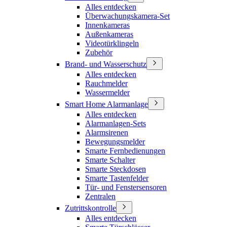
Alles entdecken
Überwachungskamera-Set
Innenkameras
Außenkameras
Videotürklingeln
Zubehör
Brand- und Wasserschutz
Alles entdecken
Rauchmelder
Wassermelder
Smart Home Alarmanlage
Alles entdecken
Alarmanlagen-Sets
Alarmsirenen
Bewegungsmelder
Smarte Fernbedienungen
Smarte Schalter
Smarte Steckdosen
Smarte Tastenfelder
Tür- und Fenstersensoren
Zentralen
Zutrittskontrolle
Alles entdecken