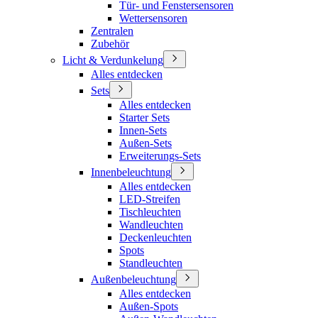
Tür- und Fenstersensoren
Wettersensoren
Zentralen
Zubehör
Licht & Verdunkelung
Alles entdecken
Sets
Alles entdecken
Starter Sets
Innen-Sets
Außen-Sets
Erweiterungs-Sets
Innenbeleuchtung
Alles entdecken
LED-Streifen
Tischleuchten
Wandleuchten
Deckenleuchten
Spots
Standleuchten
Außenbeleuchtung
Alles entdecken
Außen-Spots