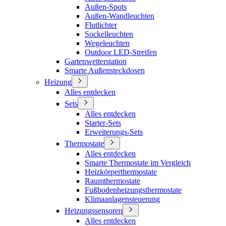
Außen-Spots
Außen-Wandleuchten
Flutlichter
Sockelleuchten
Wegeleuchten
Outdoor LED-Streifen
Gartenwetterstation
Smarte Außensteckdosen
Heizung
Alles entdecken
Sets
Alles entdecken
Starter-Sets
Erweiterungs-Sets
Thermostate
Alles entdecken
Smarte Thermostate im Vergleich
Heizkörperthermostate
Raumthermostate
Fußbodenheizungsthermostate
Klimaanlagensteuerung
Heizungssensoren
Alles entdecken