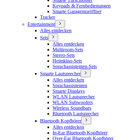
Smarte Türschlösser
Keypads & Fernbedienungen
Smarte Garagentoröffner
Tracker
Entertainment
Alles entdecken
Sets
Alles entdecken
Multiroom-Sets
Stereo-Sets
Heimkino-Sets
Sprachassistenten-Sets
Smarte Lautsprecher
Alles entdecken
Sprachassistenten
Smarte Displays
WLAN Lautsprecher
WLAN Subwoofers
Wireless Soundbars
Bluetooth Lautsprecher
Bluetooth Kopfhörer
Alles entdecken
In-Ear Bluetooth Kopfhörer
Over-Ear Bluetooth Kopfhörer