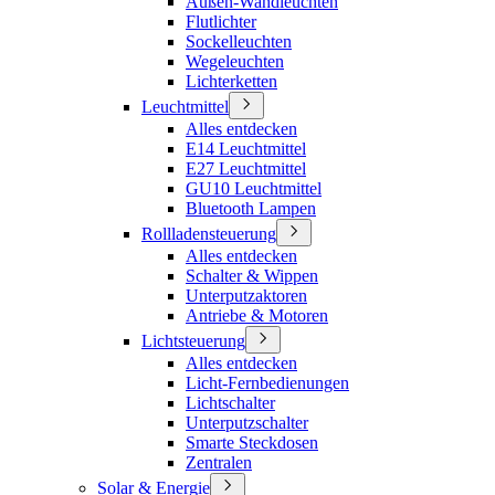
Außen-Wandleuchten
Flutlichter
Sockelleuchten
Wegeleuchten
Lichterketten
Leuchtmittel
Alles entdecken
E14 Leuchtmittel
E27 Leuchtmittel
GU10 Leuchtmittel
Bluetooth Lampen
Rollladensteuerung
Alles entdecken
Schalter & Wippen
Unterputzaktoren
Antriebe & Motoren
Lichtsteuerung
Alles entdecken
Licht-Fernbedienungen
Lichtschalter
Unterputzschalter
Smarte Steckdosen
Zentralen
Solar & Energie