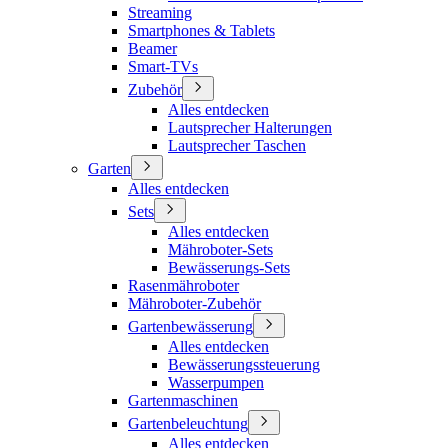
Streaming
Smartphones & Tablets
Beamer
Smart-TVs
Zubehör
Alles entdecken
Lautsprecher Halterungen
Lautsprecher Taschen
Garten
Alles entdecken
Sets
Alles entdecken
Mähroboter-Sets
Bewässerungs-Sets
Rasenmähroboter
Mähroboter-Zubehör
Gartenbewässerung
Alles entdecken
Bewässerungssteuerung
Wasserpumpen
Gartenmaschinen
Gartenbeleuchtung
Alles entdecken