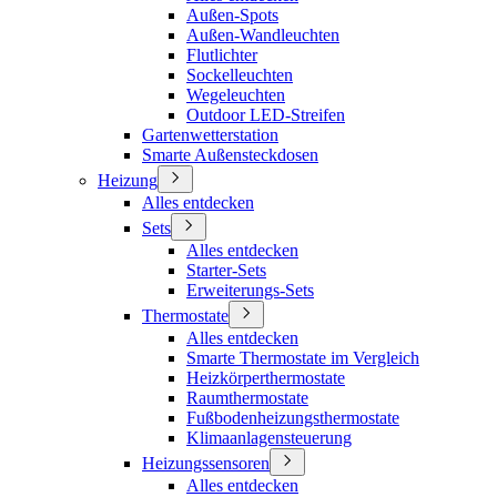
Außen-Spots
Außen-Wandleuchten
Flutlichter
Sockelleuchten
Wegeleuchten
Outdoor LED-Streifen
Gartenwetterstation
Smarte Außensteckdosen
Heizung
Alles entdecken
Sets
Alles entdecken
Starter-Sets
Erweiterungs-Sets
Thermostate
Alles entdecken
Smarte Thermostate im Vergleich
Heizkörperthermostate
Raumthermostate
Fußbodenheizungsthermostate
Klimaanlagensteuerung
Heizungssensoren
Alles entdecken