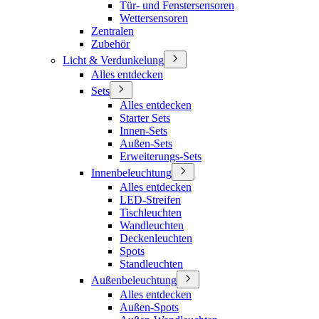
Tür- und Fenstersensoren
Wettersensoren
Zentralen
Zubehör
Licht & Verdunkelung
Alles entdecken
Sets
Alles entdecken
Starter Sets
Innen-Sets
Außen-Sets
Erweiterungs-Sets
Innenbeleuchtung
Alles entdecken
LED-Streifen
Tischleuchten
Wandleuchten
Deckenleuchten
Spots
Standleuchten
Außenbeleuchtung
Alles entdecken
Außen-Spots