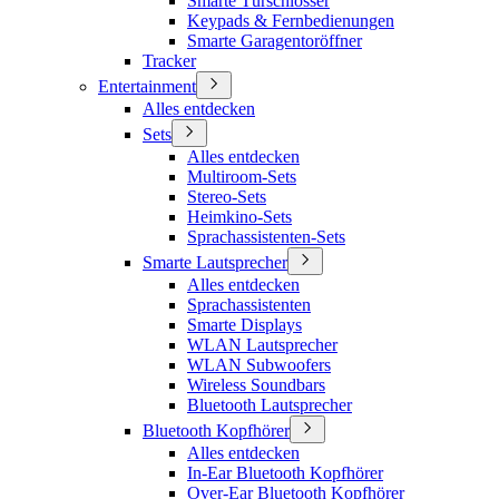
Smarte Türschlösser
Keypads & Fernbedienungen
Smarte Garagentoröffner
Tracker
Entertainment
Alles entdecken
Sets
Alles entdecken
Multiroom-Sets
Stereo-Sets
Heimkino-Sets
Sprachassistenten-Sets
Smarte Lautsprecher
Alles entdecken
Sprachassistenten
Smarte Displays
WLAN Lautsprecher
WLAN Subwoofers
Wireless Soundbars
Bluetooth Lautsprecher
Bluetooth Kopfhörer
Alles entdecken
In-Ear Bluetooth Kopfhörer
Over-Ear Bluetooth Kopfhörer