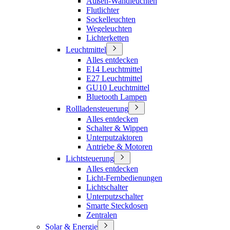
Außen-Wandleuchten
Flutlichter
Sockelleuchten
Wegeleuchten
Lichterketten
Leuchtmittel
Alles entdecken
E14 Leuchtmittel
E27 Leuchtmittel
GU10 Leuchtmittel
Bluetooth Lampen
Rollladensteuerung
Alles entdecken
Schalter & Wippen
Unterputzaktoren
Antriebe & Motoren
Lichtsteuerung
Alles entdecken
Licht-Fernbedienungen
Lichtschalter
Unterputzschalter
Smarte Steckdosen
Zentralen
Solar & Energie