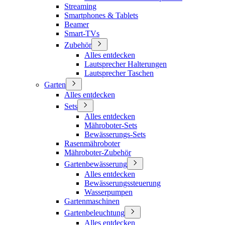
Streaming
Smartphones & Tablets
Beamer
Smart-TVs
Zubehör
Alles entdecken
Lautsprecher Halterungen
Lautsprecher Taschen
Garten
Alles entdecken
Sets
Alles entdecken
Mähroboter-Sets
Bewässerungs-Sets
Rasenmähroboter
Mähroboter-Zubehör
Gartenbewässerung
Alles entdecken
Bewässerungssteuerung
Wasserpumpen
Gartenmaschinen
Gartenbeleuchtung
Alles entdecken