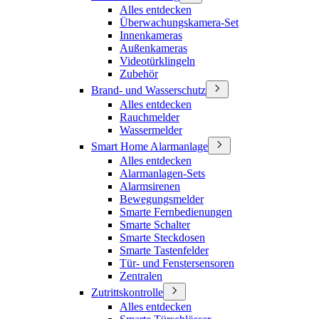
Alles entdecken
Überwachungskamera-Set
Innenkameras
Außenkameras
Videotürklingeln
Zubehör
Brand- und Wasserschutz
Alles entdecken
Rauchmelder
Wassermelder
Smart Home Alarmanlage
Alles entdecken
Alarmanlagen-Sets
Alarmsirenen
Bewegungsmelder
Smarte Fernbedienungen
Smarte Schalter
Smarte Steckdosen
Smarte Tastenfelder
Tür- und Fenstersensoren
Zentralen
Zutrittskontrolle
Alles entdecken