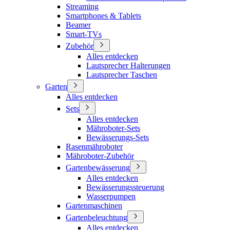
Streaming
Smartphones & Tablets
Beamer
Smart-TVs
Zubehör
Alles entdecken
Lautsprecher Halterungen
Lautsprecher Taschen
Garten
Alles entdecken
Sets
Alles entdecken
Mähroboter-Sets
Bewässerungs-Sets
Rasenmähroboter
Mähroboter-Zubehör
Gartenbewässerung
Alles entdecken
Bewässerungssteuerung
Wasserpumpen
Gartenmaschinen
Gartenbeleuchtung
Alles entdecken