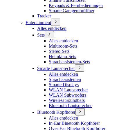
Smarte Türschlösser
Keypads & Fernbedienungen
Smarte Garagentoröffner
Tracker
Entertainment
Alles entdecken
Sets
Alles entdecken
Multiroom-Sets
Stereo-Sets
Heimkino-Sets
Sprachassistenten-Sets
Smarte Lautsprecher
Alles entdecken
Sprachassistenten
Smarte Displays
WLAN Lautsprecher
WLAN Subwoofers
Wireless Soundbars
Bluetooth Lautsprecher
Bluetooth Kopfhörer
Alles entdecken
In-Ear Bluetooth Kopfhörer
Over-Ear Bluetooth Kopfhörer