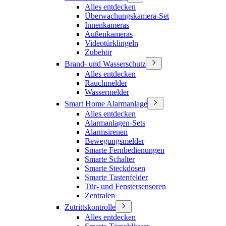
Alles entdecken
Überwachungskamera-Set
Innenkameras
Außenkameras
Videotürklingeln
Zubehör
Brand- und Wasserschutz
Alles entdecken
Rauchmelder
Wassermelder
Smart Home Alarmanlage
Alles entdecken
Alarmanlagen-Sets
Alarmsirenen
Bewegungsmelder
Smarte Fernbedienungen
Smarte Schalter
Smarte Steckdosen
Smarte Tastenfelder
Tür- und Fenstersensoren
Zentralen
Zutrittskontrolle
Alles entdecken