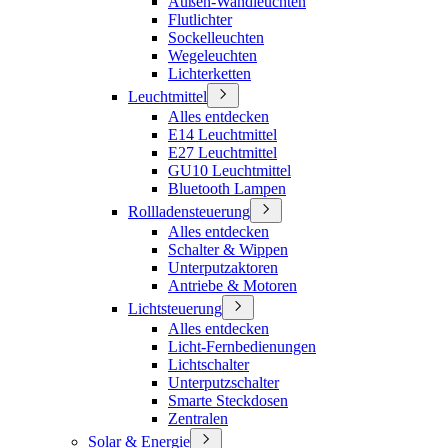
Außen-Wandleuchten
Flutlichter
Sockelleuchten
Wegeleuchten
Lichterketten
Leuchtmittel
Alles entdecken
E14 Leuchtmittel
E27 Leuchtmittel
GU10 Leuchtmittel
Bluetooth Lampen
Rollladensteuerung
Alles entdecken
Schalter & Wippen
Unterputzaktoren
Antriebe & Motoren
Lichtsteuerung
Alles entdecken
Licht-Fernbedienungen
Lichtschalter
Unterputzschalter
Smarte Steckdosen
Zentralen
Solar & Energie