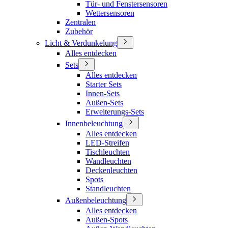
Tür- und Fenstersensoren
Wettersensoren
Zentralen
Zubehör
Licht & Verdunkelung
Alles entdecken
Sets
Alles entdecken
Starter Sets
Innen-Sets
Außen-Sets
Erweiterungs-Sets
Innenbeleuchtung
Alles entdecken
LED-Streifen
Tischleuchten
Wandleuchten
Deckenleuchten
Spots
Standleuchten
Außenbeleuchtung
Alles entdecken
Außen-Spots