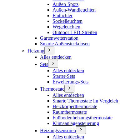
Außen-Spots
Außen-Wandleuchten
Flutlichter
Sockelleuchten
Wegeleuchten
Outdoor LED-Streifen
Gartenwetterstation
Smarte Außensteckdosen
Heizung
Alles entdecken
Sets
Alles entdecken
Starter-Sets
Erweiterungs-Sets
Thermostate
Alles entdecken
Smarte Thermostate im Vergleich
Heizkörperthermostate
Raumthermostate
Fußbodenheizungsthermostate
Klimaanlagensteuerung
Heizungssensoren
Alles entdecken