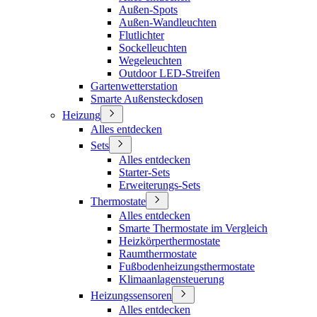
Außen-Spots
Außen-Wandleuchten
Flutlichter
Sockelleuchten
Wegeleuchten
Outdoor LED-Streifen
Gartenwetterstation
Smarte Außensteckdosen
Heizung
Alles entdecken
Sets
Alles entdecken
Starter-Sets
Erweiterungs-Sets
Thermostate
Alles entdecken
Smarte Thermostate im Vergleich
Heizkörperthermostate
Raumthermostate
Fußbodenheizungsthermostate
Klimaanlagensteuerung
Heizungssensoren
Alles entdecken