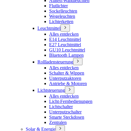
Außen-Wandleuchten
Flutlichter
Sockelleuchten
Wegeleuchten
Lichterketten
Leuchtmittel
Alles entdecken
E14 Leuchtmittel
E27 Leuchtmittel
GU10 Leuchtmittel
Bluetooth Lampen
Rollladensteuerung
Alles entdecken
Schalter & Wippen
Unterputzaktoren
Antriebe & Motoren
Lichtsteuerung
Alles entdecken
Licht-Fernbedienungen
Lichtschalter
Unterputzschalter
Smarte Steckdosen
Zentralen
Solar & Energie