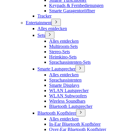
Smarte Türschlösser
Keypads & Fernbedienungen
Smarte Garagentoröffner
Tracker
Entertainment
Alles entdecken
Sets
Alles entdecken
Multiroom-Sets
Stereo-Sets
Heimkino-Sets
Sprachassistenten-Sets
Smarte Lautsprecher
Alles entdecken
Sprachassistenten
Smarte Displays
WLAN Lautsprecher
WLAN Subwoofers
Wireless Soundbars
Bluetooth Lautsprecher
Bluetooth Kopfhörer
Alles entdecken
In-Ear Bluetooth Kopfhörer
Over-Ear Bluetooth Kopfhörer