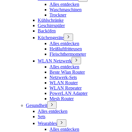
Alles entdecken
Waschmaschinen
Trockner
Kühlschränke
Geschirrspüler
Backöfen
Küchengeräte
Alles entdecken
Heißluftfritteusen
Fleischthermometer
WLAN Netzwerk
Alles entdecken
Beste Wlan Router
Netzwerk-Sets
WLAN Router
WLAN Repeater
PowerLAN Adapter
Mesh Router
Gesundheit
Alles entdecken
Sets
Wearables
Alles entdecken