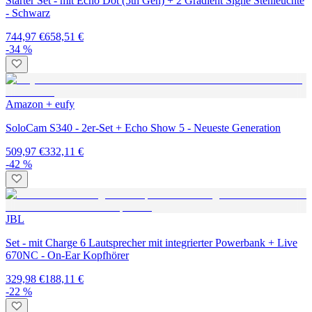
Starter Set - mit Echo Dot (5th Gen) + 2 Gradient Signe Stehleuchte
- Schwarz
744,97 €
658,51 €
-34 %
Amazon + eufy
SoloCam S340 - 2er-Set + Echo Show 5 - Neueste Generation
509,97 €
332,11 €
-42 %
JBL
Set - mit Charge 6 Lautsprecher mit integrierter Powerbank + Live
670NC - On-Ear Kopfhörer
329,98 €
188,11 €
-22 %