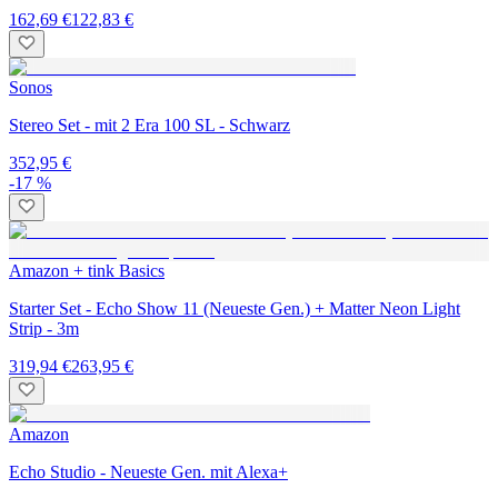
162,69 €
122,83 €
Sonos
Stereo Set - mit 2 Era 100 SL - Schwarz
352,95 €
-17 %
Amazon + tink Basics
Starter Set - Echo Show 11 (Neueste Gen.) + Matter Neon Light
Strip - 3m
319,94 €
263,95 €
Amazon
Echo Studio - Neueste Gen. mit Alexa+