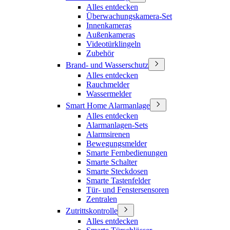
Alles entdecken
Überwachungskamera-Set
Innenkameras
Außenkameras
Videotürklingeln
Zubehör
Brand- und Wasserschutz
Alles entdecken
Rauchmelder
Wassermelder
Smart Home Alarmanlage
Alles entdecken
Alarmanlagen-Sets
Alarmsirenen
Bewegungsmelder
Smarte Fernbedienungen
Smarte Schalter
Smarte Steckdosen
Smarte Tastenfelder
Tür- und Fenstersensoren
Zentralen
Zutrittskontrolle
Alles entdecken