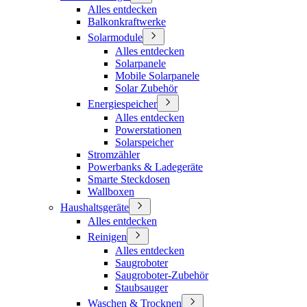
Alles entdecken
Balkonkraftwerke
Solarmodule
Alles entdecken
Solarpanele
Mobile Solarpanele
Solar Zubehör
Energiespeicher
Alles entdecken
Powerstationen
Solarspeicher
Stromzähler
Powerbanks & Ladegeräte
Smarte Steckdosen
Wallboxen
Haushaltsgeräte
Alles entdecken
Reinigen
Alles entdecken
Saugroboter
Saugroboter-Zubehör
Staubsauger
Waschen & Trocknen