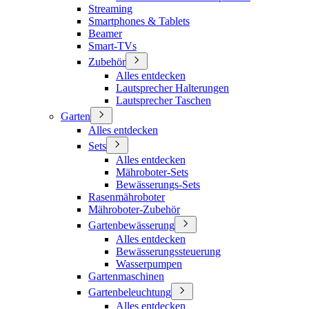
Streaming
Smartphones & Tablets
Beamer
Smart-TVs
Zubehör
Alles entdecken
Lautsprecher Halterungen
Lautsprecher Taschen
Garten
Alles entdecken
Sets
Alles entdecken
Mähroboter-Sets
Bewässerungs-Sets
Rasenmähroboter
Mähroboter-Zubehör
Gartenbewässerung
Alles entdecken
Bewässerungssteuerung
Wasserpumpen
Gartenmaschinen
Gartenbeleuchtung
Alles entdecken