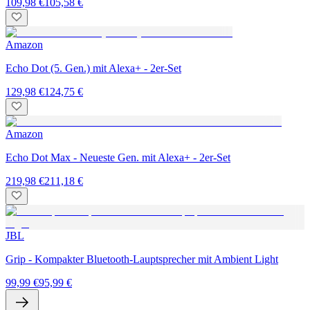
109,98 €
105,58 €
Amazon
Echo Dot (5. Gen.) mit Alexa+ - 2er-Set
129,98 €
124,75 €
Amazon
Echo Dot Max - Neueste Gen. mit Alexa+ - 2er-Set
219,98 €
211,18 €
JBL
Grip - Kompakter Bluetooth-Lauptsprecher mit Ambient Light
99,99 €
95,99 €