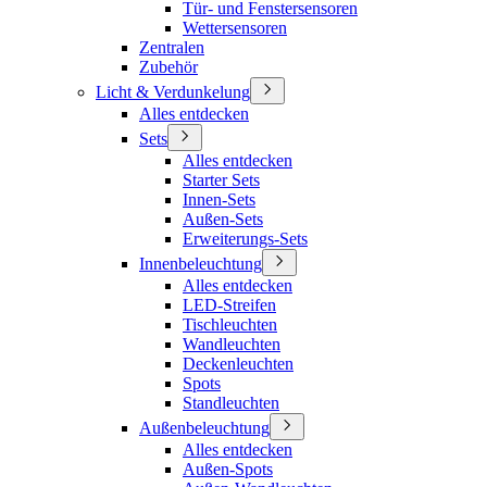
Tür- und Fenstersensoren
Wettersensoren
Zentralen
Zubehör
Licht & Verdunkelung
Alles entdecken
Sets
Alles entdecken
Starter Sets
Innen-Sets
Außen-Sets
Erweiterungs-Sets
Innenbeleuchtung
Alles entdecken
LED-Streifen
Tischleuchten
Wandleuchten
Deckenleuchten
Spots
Standleuchten
Außenbeleuchtung
Alles entdecken
Außen-Spots