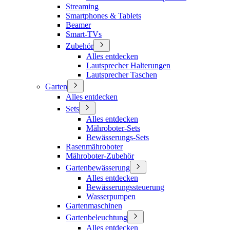
Streaming
Smartphones & Tablets
Beamer
Smart-TVs
Zubehör
Alles entdecken
Lautsprecher Halterungen
Lautsprecher Taschen
Garten
Alles entdecken
Sets
Alles entdecken
Mähroboter-Sets
Bewässerungs-Sets
Rasenmähroboter
Mähroboter-Zubehör
Gartenbewässerung
Alles entdecken
Bewässerungssteuerung
Wasserpumpen
Gartenmaschinen
Gartenbeleuchtung
Alles entdecken