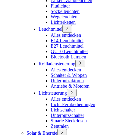
Außen-Wandleuchten
Flutlichter
Sockelleuchten
Wegeleuchten
Lichterketten
Leuchtmittel
Alles entdecken
E14 Leuchtmittel
E27 Leuchtmittel
GU10 Leuchtmittel
Bluetooth Lampen
Rollladensteuerung
Alles entdecken
Schalter & Wippen
Unterputzaktoren
Antriebe & Motoren
Lichtsteuerung
Alles entdecken
Licht-Fernbedienungen
Lichtschalter
Unterputzschalter
Smarte Steckdosen
Zentralen
Solar & Energie