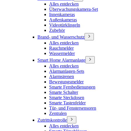
Alles entdecken
Überwachungskamera-Set
Innenkameras
Außenkameras
Videotürklingeln
Zubehör
Brand- und Wasserschutz
Alles entdecken
Rauchmelder
Wassermelder
Smart Home Alarmanlage
Alles entdecken
Alarmanlagen-Sets
Alarmsirenen
Bewegungsmelder
Smarte Fernbedienungen
Smarte Schalter
Smarte Steckdosen
Smarte Tastenfelder
Tür- und Fenstersensoren
Zentralen
Zutrittskontrolle
Alles entdecken