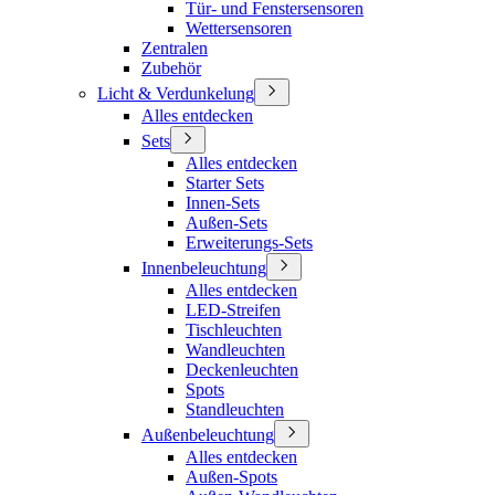
Tür- und Fenstersensoren
Wettersensoren
Zentralen
Zubehör
Licht & Verdunkelung
Alles entdecken
Sets
Alles entdecken
Starter Sets
Innen-Sets
Außen-Sets
Erweiterungs-Sets
Innenbeleuchtung
Alles entdecken
LED-Streifen
Tischleuchten
Wandleuchten
Deckenleuchten
Spots
Standleuchten
Außenbeleuchtung
Alles entdecken
Außen-Spots