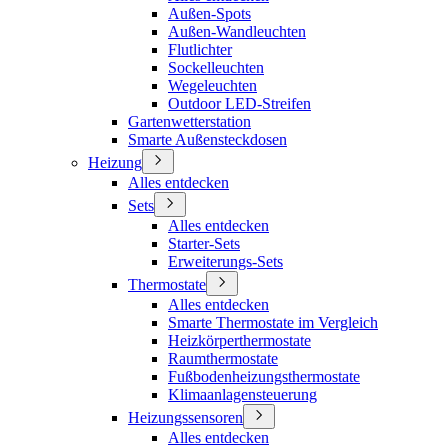
Außen-Spots
Außen-Wandleuchten
Flutlichter
Sockelleuchten
Wegeleuchten
Outdoor LED-Streifen
Gartenwetterstation
Smarte Außensteckdosen
Heizung
Alles entdecken
Sets
Alles entdecken
Starter-Sets
Erweiterungs-Sets
Thermostate
Alles entdecken
Smarte Thermostate im Vergleich
Heizkörperthermostate
Raumthermostate
Fußbodenheizungsthermostate
Klimaanlagensteuerung
Heizungssensoren
Alles entdecken