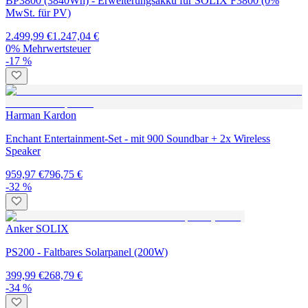
BP3800 (3840Wh) - Erweiterungsakku für SOLIX F3800 (0%
MwSt. für PV)
2.499,99 €
1.247,04 €
0% Mehrwertsteuer
-17 %
Harman Kardon
Enchant Entertainment-Set - mit 900 Soundbar + 2x Wireless
Speaker
959,97 €
796,75 €
-32 %
Anker SOLIX
PS200 - Faltbares Solarpanel (200W)
399,99 €
268,79 €
-34 %