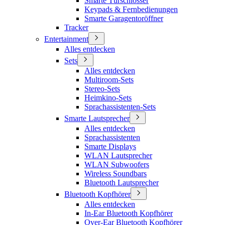
Smarte Türschlösser
Keypads & Fernbedienungen
Smarte Garagentoröffner
Tracker
Entertainment
Alles entdecken
Sets
Alles entdecken
Multiroom-Sets
Stereo-Sets
Heimkino-Sets
Sprachassistenten-Sets
Smarte Lautsprecher
Alles entdecken
Sprachassistenten
Smarte Displays
WLAN Lautsprecher
WLAN Subwoofers
Wireless Soundbars
Bluetooth Lautsprecher
Bluetooth Kopfhörer
Alles entdecken
In-Ear Bluetooth Kopfhörer
Over-Ear Bluetooth Kopfhörer