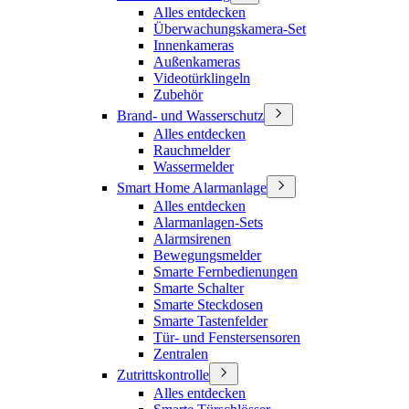
Alles entdecken
Überwachungskamera-Set
Innenkameras
Außenkameras
Videotürklingeln
Zubehör
Brand- und Wasserschutz
Alles entdecken
Rauchmelder
Wassermelder
Smart Home Alarmanlage
Alles entdecken
Alarmanlagen-Sets
Alarmsirenen
Bewegungsmelder
Smarte Fernbedienungen
Smarte Schalter
Smarte Steckdosen
Smarte Tastenfelder
Tür- und Fenstersensoren
Zentralen
Zutrittskontrolle
Alles entdecken