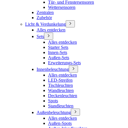
Tür- und Fenstersensoren
Wettersensoren
Zentralen
Zubehör
Licht & Verdunkelung
Alles entdecken
Sets
Alles entdecken
Starter Sets
Innen-Sets
Außen-Sets
Erweiterungs-Sets
Innenbeleuchtung
Alles entdecken
LED-Streifen
Tischleuchten
Wandleuchten
Deckenleuchten
Spots
Standleuchten
Außenbeleuchtung
Alles entdecken
Außen-Spots