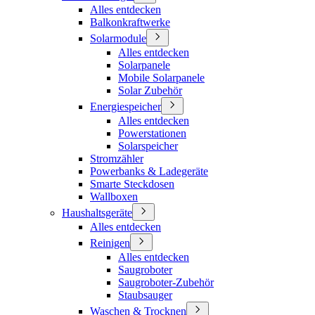
Alles entdecken
Balkonkraftwerke
Solarmodule
Alles entdecken
Solarpanele
Mobile Solarpanele
Solar Zubehör
Energiespeicher
Alles entdecken
Powerstationen
Solarspeicher
Stromzähler
Powerbanks & Ladegeräte
Smarte Steckdosen
Wallboxen
Haushaltsgeräte
Alles entdecken
Reinigen
Alles entdecken
Saugroboter
Saugroboter-Zubehör
Staubsauger
Waschen & Trocknen