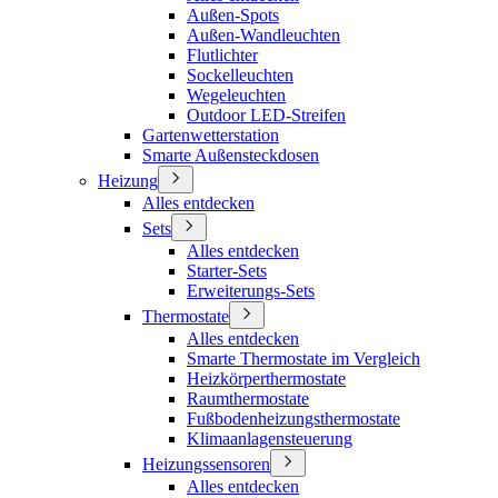
Außen-Spots
Außen-Wandleuchten
Flutlichter
Sockelleuchten
Wegeleuchten
Outdoor LED-Streifen
Gartenwetterstation
Smarte Außensteckdosen
Heizung
Alles entdecken
Sets
Alles entdecken
Starter-Sets
Erweiterungs-Sets
Thermostate
Alles entdecken
Smarte Thermostate im Vergleich
Heizkörperthermostate
Raumthermostate
Fußbodenheizungsthermostate
Klimaanlagensteuerung
Heizungssensoren
Alles entdecken