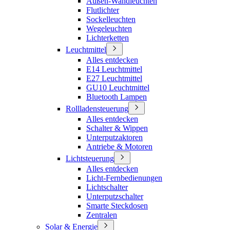
Außen-Wandleuchten
Flutlichter
Sockelleuchten
Wegeleuchten
Lichterketten
Leuchtmittel
Alles entdecken
E14 Leuchtmittel
E27 Leuchtmittel
GU10 Leuchtmittel
Bluetooth Lampen
Rollladensteuerung
Alles entdecken
Schalter & Wippen
Unterputzaktoren
Antriebe & Motoren
Lichtsteuerung
Alles entdecken
Licht-Fernbedienungen
Lichtschalter
Unterputzschalter
Smarte Steckdosen
Zentralen
Solar & Energie