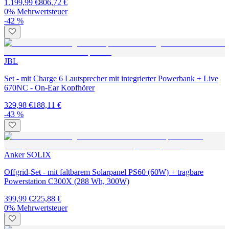
1.199,99 €
806,72 €
0% Mehrwertsteuer
-42 %
JBL
Set - mit Charge 6 Lautsprecher mit integrierter Powerbank + Live
670NC - On-Ear Kopfhörer
329,98 €
188,11 €
-43 %
Anker SOLIX
Offgrid-Set - mit faltbarem Solarpanel PS60 (60W) + tragbare
Powerstation C300X (288 Wh, 300W)
399,99 €
225,88 €
0% Mehrwertsteuer