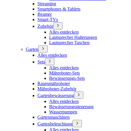
Streaming
Smartphones & Tablets
Beamer
Smart-TVs
Zubehör
Alles entdecken
Lautsprecher Halterungen
Lautsprecher Taschen
Garten
Alles entdecken
Sets
Alles entdecken
Mähroboter-Sets
Bewässerungs-Sets
Rasenmähroboter
Mähroboter-Zubehör
Gartenbewässerung
Alles entdecken
Bewässerungssteuerung
Wasserpumpen
Gartenmaschinen
Gartenbeleuchtung
Alles entdecken