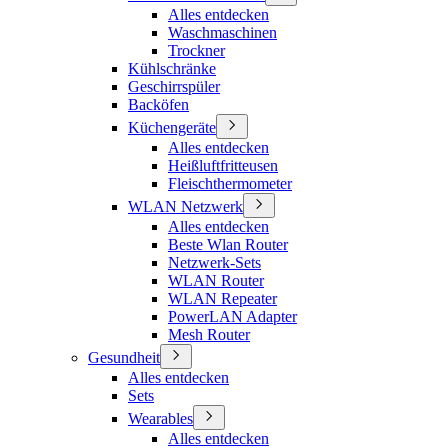
Alles entdecken
Waschmaschinen
Trockner
Kühlschränke
Geschirrspüler
Backöfen
Küchengeräte
Alles entdecken
Heißluftfritteusen
Fleischthermometer
WLAN Netzwerk
Alles entdecken
Beste Wlan Router
Netzwerk-Sets
WLAN Router
WLAN Repeater
PowerLAN Adapter
Mesh Router
Gesundheit
Alles entdecken
Sets
Wearables
Alles entdecken