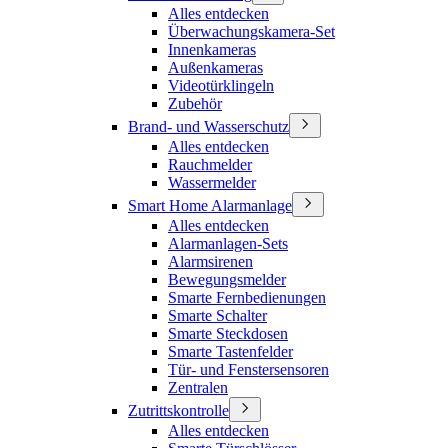
Alles entdecken
Überwachungskamera-Set
Innenkameras
Außenkameras
Videotürklingeln
Zubehör
Brand- und Wasserschutz
Alles entdecken
Rauchmelder
Wassermelder
Smart Home Alarmanlage
Alles entdecken
Alarmanlagen-Sets
Alarmsirenen
Bewegungsmelder
Smarte Fernbedienungen
Smarte Schalter
Smarte Steckdosen
Smarte Tastenfelder
Tür- und Fenstersensoren
Zentralen
Zutrittskontrolle
Alles entdecken