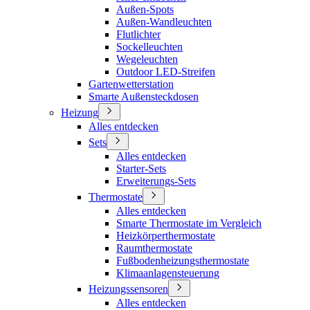
Außen-Spots
Außen-Wandleuchten
Flutlichter
Sockelleuchten
Wegeleuchten
Outdoor LED-Streifen
Gartenwetterstation
Smarte Außensteckdosen
Heizung
Alles entdecken
Sets
Alles entdecken
Starter-Sets
Erweiterungs-Sets
Thermostate
Alles entdecken
Smarte Thermostate im Vergleich
Heizkörperthermostate
Raumthermostate
Fußbodenheizungsthermostate
Klimaanlagensteuerung
Heizungssensoren
Alles entdecken