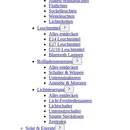
Außen-Wandleuchten
Flutlichter
Sockelleuchten
Wegeleuchten
Lichterketten
Leuchtmittel
Alles entdecken
E14 Leuchtmittel
E27 Leuchtmittel
GU10 Leuchtmittel
Bluetooth Lampen
Rollladensteuerung
Alles entdecken
Schalter & Wippen
Unterputzaktoren
Antriebe & Motoren
Lichtsteuerung
Alles entdecken
Licht-Fernbedienungen
Lichtschalter
Unterputzschalter
Smarte Steckdosen
Zentralen
Solar & Energie