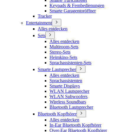
Smarte Türschlösser
Keypads & Fernbedienungen
Smarte Garagentoröffner
Tracker
Entertainment
Alles entdecken
Sets
Alles entdecken
Multiroom-Sets
Stereo-Sets
Heimkino-Sets
Sprachassistenten-Sets
Smarte Lautsprecher
Alles entdecken
Sprachassistenten
Smarte Displays
WLAN Lautsprecher
WLAN Subwoofers
Wireless Soundbars
Bluetooth Lautsprecher
Bluetooth Kopfhörer
Alles entdecken
In-Ear Bluetooth Kopfhörer
Over-Ear Bluetooth Kopfhörer