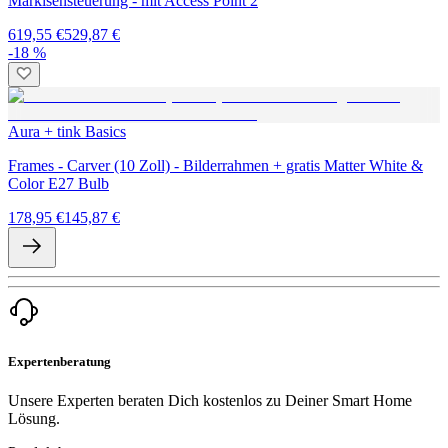
Markisensteuerung - mit Access Point 2
619,55 €
529,87 €
-18 %
Aura + tink Basics
Frames - Carver (10 Zoll) - Bilderrahmen + gratis Matter White &
Color E27 Bulb
178,95 €
145,87 €
Expertenberatung
Unsere Experten beraten Dich kostenlos zu Deiner Smart Home
Lösung.