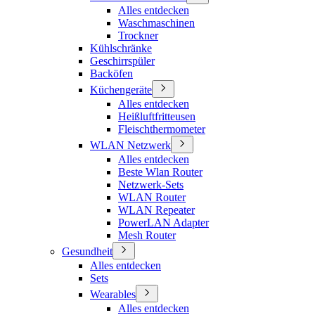
Alles entdecken
Waschmaschinen
Trockner
Kühlschränke
Geschirrspüler
Backöfen
Küchengeräte
Alles entdecken
Heißluftfritteusen
Fleischthermometer
WLAN Netzwerk
Alles entdecken
Beste Wlan Router
Netzwerk-Sets
WLAN Router
WLAN Repeater
PowerLAN Adapter
Mesh Router
Gesundheit
Alles entdecken
Sets
Wearables
Alles entdecken