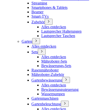
Streaming
Smartphones & Tablets
Beamer
Smart-TVs
Zubehör
Alles entdecken
Lautsprecher Halterungen
Lautsprecher Taschen
Garten
Alles entdecken
Sets
Alles entdecken
Mähroboter-Sets
Bewässerungs-Sets
Rasenmähroboter
Mähroboter-Zubehör
Gartenbewässerung
Alles entdecken
Bewässerungssteuerung
Wasserpumpen
Gartenmaschinen
Gartenbeleuchtung
Alles entdecken