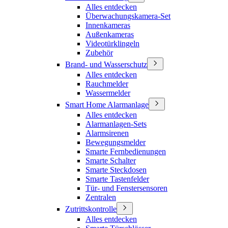
Alles entdecken
Überwachungskamera-Set
Innenkameras
Außenkameras
Videotürklingeln
Zubehör
Brand- und Wasserschutz
Alles entdecken
Rauchmelder
Wassermelder
Smart Home Alarmanlage
Alles entdecken
Alarmanlagen-Sets
Alarmsirenen
Bewegungsmelder
Smarte Fernbedienungen
Smarte Schalter
Smarte Steckdosen
Smarte Tastenfelder
Tür- und Fenstersensoren
Zentralen
Zutrittskontrolle
Alles entdecken