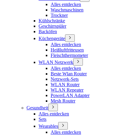
Alles entdecken
Waschmaschinen
Trockner
Kühlschränke
Geschirrspüler
Backöfen
Küchengeräte
Alles entdecken
Heißluftfritteusen
Fleischthermometer
WLAN Netzwerk
Alles entdecken
Beste Wlan Router
Netzwerk-Sets
WLAN Router
WLAN Repeater
PowerLAN Adapter
Mesh Router
Gesundheit
Alles entdecken
Sets
Wearables
Alles entdecken