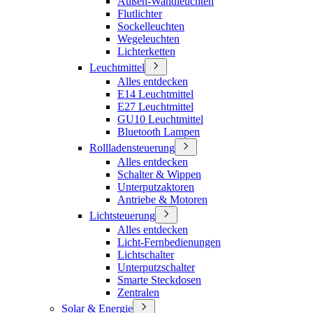
Außen-Wandleuchten
Flutlichter
Sockelleuchten
Wegeleuchten
Lichterketten
Leuchtmittel
Alles entdecken
E14 Leuchtmittel
E27 Leuchtmittel
GU10 Leuchtmittel
Bluetooth Lampen
Rollladensteuerung
Alles entdecken
Schalter & Wippen
Unterputzaktoren
Antriebe & Motoren
Lichtsteuerung
Alles entdecken
Licht-Fernbedienungen
Lichtschalter
Unterputzschalter
Smarte Steckdosen
Zentralen
Solar & Energie