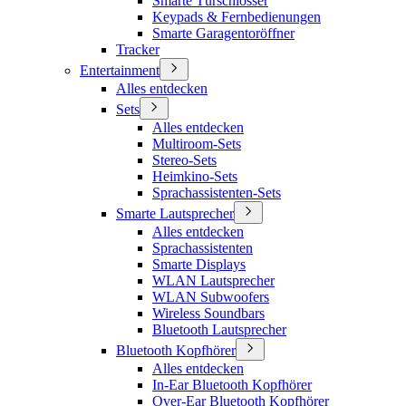
Smarte Türschlösser
Keypads & Fernbedienungen
Smarte Garagentoröffner
Tracker
Entertainment
Alles entdecken
Sets
Alles entdecken
Multiroom-Sets
Stereo-Sets
Heimkino-Sets
Sprachassistenten-Sets
Smarte Lautsprecher
Alles entdecken
Sprachassistenten
Smarte Displays
WLAN Lautsprecher
WLAN Subwoofers
Wireless Soundbars
Bluetooth Lautsprecher
Bluetooth Kopfhörer
Alles entdecken
In-Ear Bluetooth Kopfhörer
Over-Ear Bluetooth Kopfhörer