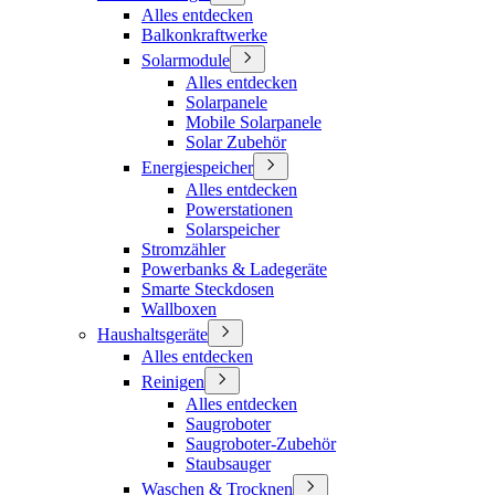
Alles entdecken
Balkonkraftwerke
Solarmodule
Alles entdecken
Solarpanele
Mobile Solarpanele
Solar Zubehör
Energiespeicher
Alles entdecken
Powerstationen
Solarspeicher
Stromzähler
Powerbanks & Ladegeräte
Smarte Steckdosen
Wallboxen
Haushaltsgeräte
Alles entdecken
Reinigen
Alles entdecken
Saugroboter
Saugroboter-Zubehör
Staubsauger
Waschen & Trocknen