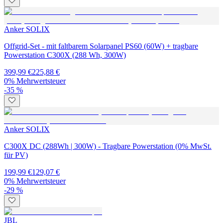
Anker SOLIX
Offgrid-Set - mit faltbarem Solarpanel PS60 (60W) + tragbare
Powerstation C300X (288 Wh, 300W)
399,99 €
225,88 €
0% Mehrwertsteuer
-35 %
Anker SOLIX
C300X DC (288Wh | 300W) - Tragbare Powerstation (0% MwSt.
für PV)
199,99 €
129,07 €
0% Mehrwertsteuer
-29 %
JBL