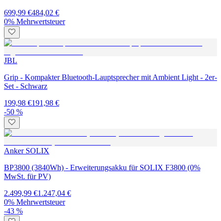
699,99 €
484,02 €
0% Mehrwertsteuer
JBL
Grip - Kompakter Bluetooth-Lauptsprecher mit Ambient Light - 2er-
Set - Schwarz
199,98 €
191,98 €
-50 %
Anker SOLIX
BP3800 (3840Wh) - Erweiterungsakku für SOLIX F3800 (0%
MwSt. für PV)
2.499,99 €
1.247,04 €
0% Mehrwertsteuer
-43 %