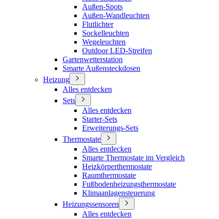
Außen-Spots
Außen-Wandleuchten
Flutlichter
Sockelleuchten
Wegeleuchten
Outdoor LED-Streifen
Gartenwetterstation
Smarte Außensteckdosen
Heizung
Alles entdecken
Sets
Alles entdecken
Starter-Sets
Erweiterungs-Sets
Thermostate
Alles entdecken
Smarte Thermostate im Vergleich
Heizkörperthermostate
Raumthermostate
Fußbodenheizungsthermostate
Klimaanlagensteuerung
Heizungssensoren
Alles entdecken