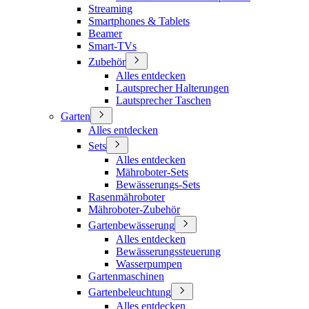
Streaming
Smartphones & Tablets
Beamer
Smart-TVs
Zubehör
Alles entdecken
Lautsprecher Halterungen
Lautsprecher Taschen
Garten
Alles entdecken
Sets
Alles entdecken
Mähroboter-Sets
Bewässerungs-Sets
Rasenmähroboter
Mähroboter-Zubehör
Gartenbewässerung
Alles entdecken
Bewässerungssteuerung
Wasserpumpen
Gartenmaschinen
Gartenbeleuchtung
Alles entdecken