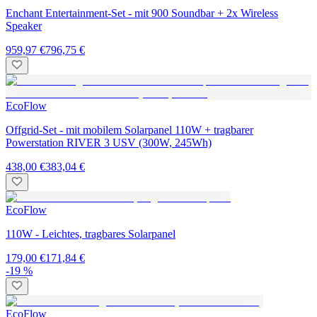
Enchant Entertainment-Set - mit 900 Soundbar + 2x Wireless
Speaker
959,97 €
796,75 €
EcoFlow
Offgrid-Set - mit mobilem Solarpanel 110W + tragbarer
Powerstation RIVER 3 USV (300W, 245Wh)
438,00 €
383,04 €
EcoFlow
110W - Leichtes, tragbares Solarpanel
179,00 €
171,84 €
-19 %
EcoFlow