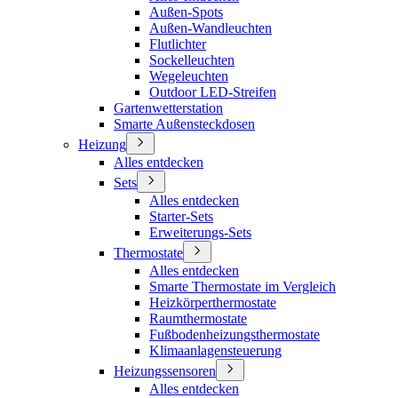
Außen-Spots
Außen-Wandleuchten
Flutlichter
Sockelleuchten
Wegeleuchten
Outdoor LED-Streifen
Gartenwetterstation
Smarte Außensteckdosen
Heizung
Alles entdecken
Sets
Alles entdecken
Starter-Sets
Erweiterungs-Sets
Thermostate
Alles entdecken
Smarte Thermostate im Vergleich
Heizkörperthermostate
Raumthermostate
Fußbodenheizungsthermostate
Klimaanlagensteuerung
Heizungssensoren
Alles entdecken