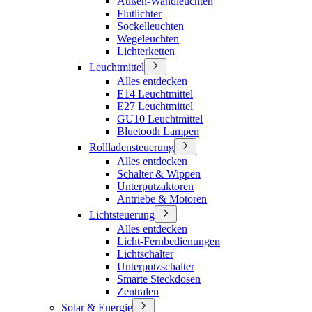
Außen-Wandleuchten
Flutlichter
Sockelleuchten
Wegeleuchten
Lichterketten
Leuchtmittel
Alles entdecken
E14 Leuchtmittel
E27 Leuchtmittel
GU10 Leuchtmittel
Bluetooth Lampen
Rollladensteuerung
Alles entdecken
Schalter & Wippen
Unterputzaktoren
Antriebe & Motoren
Lichtsteuerung
Alles entdecken
Licht-Fernbedienungen
Lichtschalter
Unterputzschalter
Smarte Steckdosen
Zentralen
Solar & Energie