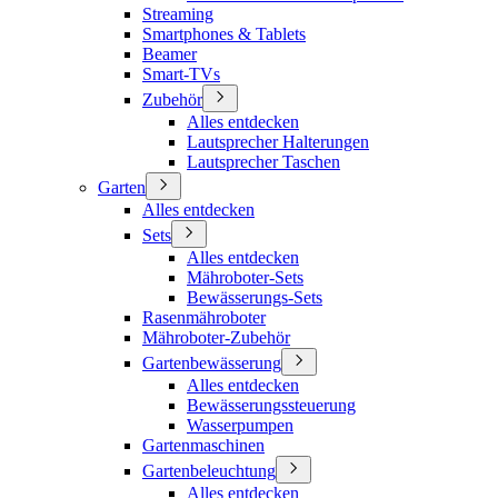
Streaming
Smartphones & Tablets
Beamer
Smart-TVs
Zubehör
Alles entdecken
Lautsprecher Halterungen
Lautsprecher Taschen
Garten
Alles entdecken
Sets
Alles entdecken
Mähroboter-Sets
Bewässerungs-Sets
Rasenmähroboter
Mähroboter-Zubehör
Gartenbewässerung
Alles entdecken
Bewässerungssteuerung
Wasserpumpen
Gartenmaschinen
Gartenbeleuchtung
Alles entdecken