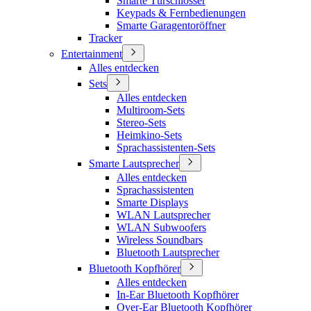
Smarte Türschlösser
Keypads & Fernbedienungen
Smarte Garagentoröffner
Tracker
Entertainment
Alles entdecken
Sets
Alles entdecken
Multiroom-Sets
Stereo-Sets
Heimkino-Sets
Sprachassistenten-Sets
Smarte Lautsprecher
Alles entdecken
Sprachassistenten
Smarte Displays
WLAN Lautsprecher
WLAN Subwoofers
Wireless Soundbars
Bluetooth Lautsprecher
Bluetooth Kopfhörer
Alles entdecken
In-Ear Bluetooth Kopfhörer
Over-Ear Bluetooth Kopfhörer