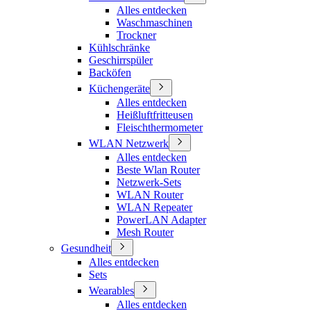
Alles entdecken
Waschmaschinen
Trockner
Kühlschränke
Geschirrspüler
Backöfen
Küchengeräte
Alles entdecken
Heißluftfritteusen
Fleischthermometer
WLAN Netzwerk
Alles entdecken
Beste Wlan Router
Netzwerk-Sets
WLAN Router
WLAN Repeater
PowerLAN Adapter
Mesh Router
Gesundheit
Alles entdecken
Sets
Wearables
Alles entdecken