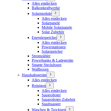
Alles entdecken
Balkonkraftwerke
Solarmodule
Alles entdecken
Solarpanele
Mobile Solarpanele
Solar Zubehör
Energiespeicher
Alles entdecken
Powerstationen
Solarspeicher
Stromzähler
Powerbanks & Ladegeräte
Smarte Steckdosen
Wallboxen
Haushaltsgeräte
Alles entdecken
Reinigen
Alles entdecken
Saugroboter
Saugroboter-Zubehör
Staubsauger
Waschen & Trocknen