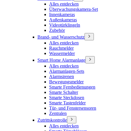
Alles entdecken
Überwachungskamera-Set
Innenkameras
Außenkameras
Videotürklingeln
Zubehör
Brand- und Wasserschutz
Alles entdecken
Rauchmelder
Wassermelder
Smart Home Alarmanlage
Alles entdecken
Alarmanlagen-Sets
Alarmsirenen
Bewegungsmelder
Smarte Fernbedienungen
Smarte Schalter
Smarte Steckdosen
Smarte Tastenfelder
Tür- und Fenstersensoren
Zentralen
Zutrittskontrolle
Alles entdecken