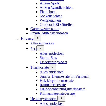
Außen-Spots
Außen-Wandleuchten
Flutlichter
Sockelleuchten
Wegeleuchten
Outdoor LED-Streifen
Gartenwetterstation
Smarte Außensteckdosen
Heizung
Alles entdecken
Sets
Alles entdecken
Starter-Sets
Erweiterungs-Sets
Thermostate
Alles entdecken
Smarte Thermostate im Vergleich
Heizkörperthermostate
Raumthermostate
Fußbodenheizungsthermostate
Klimaanlagensteuerung
Heizungssensoren
Alles entdecken