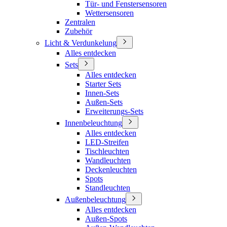
Tür- und Fenstersensoren
Wettersensoren
Zentralen
Zubehör
Licht & Verdunkelung
Alles entdecken
Sets
Alles entdecken
Starter Sets
Innen-Sets
Außen-Sets
Erweiterungs-Sets
Innenbeleuchtung
Alles entdecken
LED-Streifen
Tischleuchten
Wandleuchten
Deckenleuchten
Spots
Standleuchten
Außenbeleuchtung
Alles entdecken
Außen-Spots