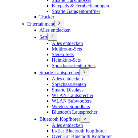
Smarte Türschlösser
Keypads & Fernbedienungen
Smarte Garagentoröffner
Tracker
Entertainment
Alles entdecken
Sets
Alles entdecken
Multiroom-Sets
Stereo-Sets
Heimkino-Sets
Sprachassistenten-Sets
Smarte Lautsprecher
Alles entdecken
Sprachassistenten
Smarte Displays
WLAN Lautsprecher
WLAN Subwoofers
Wireless Soundbars
Bluetooth Lautsprecher
Bluetooth Kopfhörer
Alles entdecken
In-Ear Bluetooth Kopfhörer
Over-Ear Bluetooth Kopfhörer