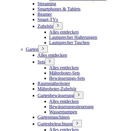
Streaming
Smartphones & Tablets
Beamer
Smart-TVs
Zubehör
Alles entdecken
Lautsprecher Halterungen
Lautsprecher Taschen
Garten
Alles entdecken
Sets
Alles entdecken
Mähroboter-Sets
Bewässerungs-Sets
Rasenmähroboter
Mähroboter-Zubehör
Gartenbewässerung
Alles entdecken
Bewässerungssteuerung
Wasserpumpen
Gartenmaschinen
Gartenbeleuchtung
Alles entdecken