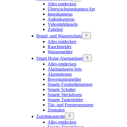
Alles entdecken
Überwachungskamera-Set
Innenkameras
Außenkameras
Videotürklingeln
Zubehör
Brand- und Wasserschutz
Alles entdecken
Rauchmelder
Wassermelder
Smart Home Alarmanlage
Alles entdecken
Alarmanlagen-Sets
Alarmsirenen
Bewegungsmelder
Smarte Fernbedienungen
Smarte Schalter
Smarte Steckdosen
Smarte Tastenfelder
Tür- und Fenstersensoren
Zentralen
Zutrittskontrolle
Alles entdecken