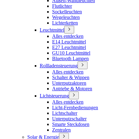
Außen-Wandleuchten
Flutlichter
Sockelleuchten
Wegeleuchten
Lichterketten
Leuchtmittel
Alles entdecken
E14 Leuchtmittel
E27 Leuchtmittel
GU10 Leuchtmittel
Bluetooth Lampen
Rollladensteuerung
Alles entdecken
Schalter & Wippen
Unterputzaktoren
Antriebe & Motoren
Lichtsteuerung
Alles entdecken
Licht-Fernbedienungen
Lichtschalter
Unterputzschalter
Smarte Steckdosen
Zentralen
Solar & Energie