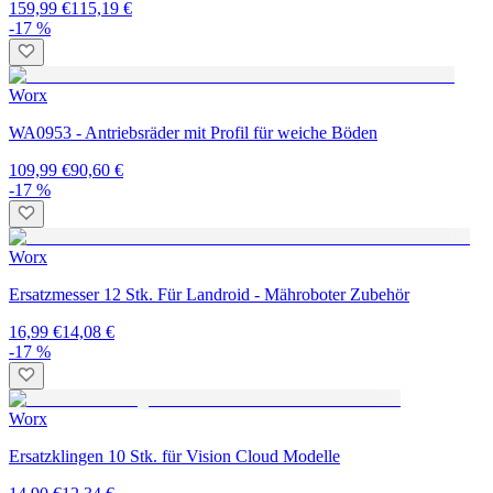
159,99 €
115,19 €
-17 %
Worx
WA0953 - Antriebsräder mit Profil für weiche Böden
109,99 €
90,60 €
-17 %
Worx
Ersatzmesser 12 Stk. Für Landroid - Mähroboter Zubehör
16,99 €
14,08 €
-17 %
Worx
Ersatzklingen 10 Stk. für Vision Cloud Modelle