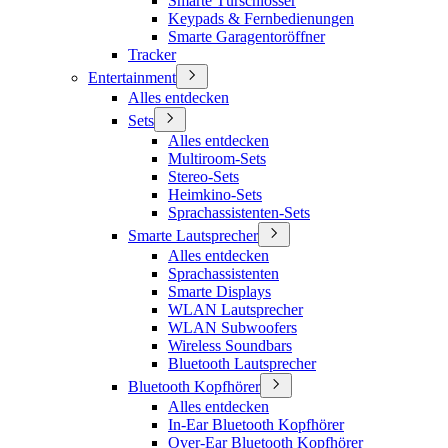
Smarte Türschlösser
Keypads & Fernbedienungen
Smarte Garagentoröffner
Tracker
Entertainment
Alles entdecken
Sets
Alles entdecken
Multiroom-Sets
Stereo-Sets
Heimkino-Sets
Sprachassistenten-Sets
Smarte Lautsprecher
Alles entdecken
Sprachassistenten
Smarte Displays
WLAN Lautsprecher
WLAN Subwoofers
Wireless Soundbars
Bluetooth Lautsprecher
Bluetooth Kopfhörer
Alles entdecken
In-Ear Bluetooth Kopfhörer
Over-Ear Bluetooth Kopfhörer