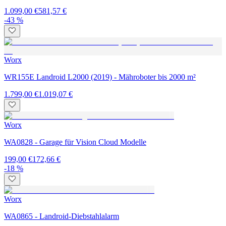
1.099,00 €
581,57 €
-43 %
Worx
WR155E Landroid L2000 (2019) - Mähroboter bis 2000 m²
1.799,00 €
1.019,07 €
Worx
WA0828 - Garage für Vision Cloud Modelle
199,00 €
172,66 €
-18 %
Worx
WA0865 - Landroid-Diebstahlalarm