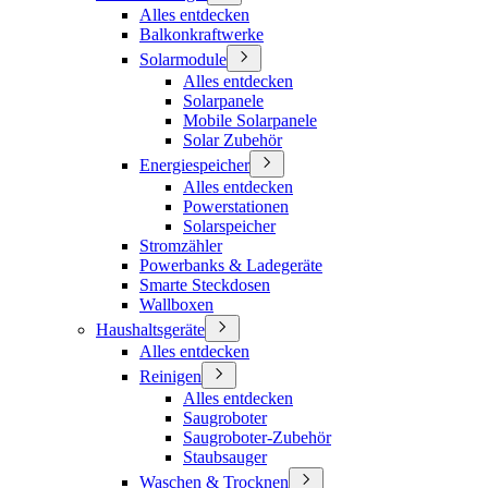
Alles entdecken
Balkonkraftwerke
Solarmodule
Alles entdecken
Solarpanele
Mobile Solarpanele
Solar Zubehör
Energiespeicher
Alles entdecken
Powerstationen
Solarspeicher
Stromzähler
Powerbanks & Ladegeräte
Smarte Steckdosen
Wallboxen
Haushaltsgeräte
Alles entdecken
Reinigen
Alles entdecken
Saugroboter
Saugroboter-Zubehör
Staubsauger
Waschen & Trocknen