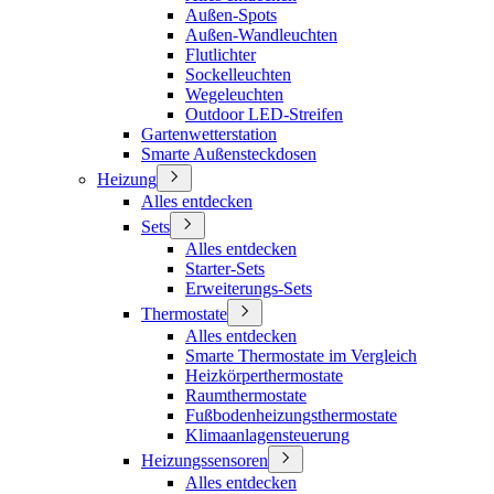
Außen-Spots
Außen-Wandleuchten
Flutlichter
Sockelleuchten
Wegeleuchten
Outdoor LED-Streifen
Gartenwetterstation
Smarte Außensteckdosen
Heizung
Alles entdecken
Sets
Alles entdecken
Starter-Sets
Erweiterungs-Sets
Thermostate
Alles entdecken
Smarte Thermostate im Vergleich
Heizkörperthermostate
Raumthermostate
Fußbodenheizungsthermostate
Klimaanlagensteuerung
Heizungssensoren
Alles entdecken