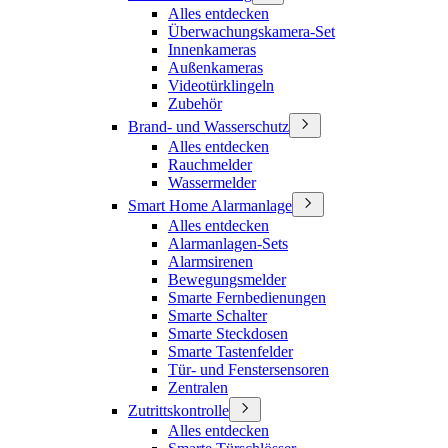
Alles entdecken
Überwachungskamera-Set
Innenkameras
Außenkameras
Videotürklingeln
Zubehör
Brand- und Wasserschutz
Alles entdecken
Rauchmelder
Wassermelder
Smart Home Alarmanlage
Alles entdecken
Alarmanlagen-Sets
Alarmsirenen
Bewegungsmelder
Smarte Fernbedienungen
Smarte Schalter
Smarte Steckdosen
Smarte Tastenfelder
Tür- und Fenstersensoren
Zentralen
Zutrittskontrolle
Alles entdecken