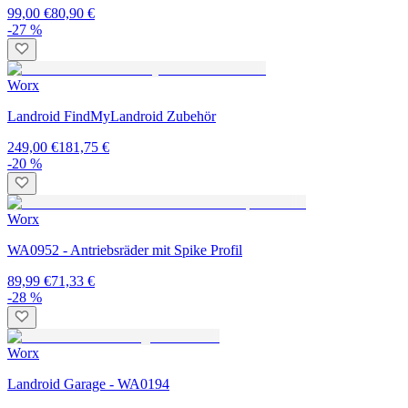
99,00 €
80,90 €
-27 %
Worx
Landroid FindMyLandroid Zubehör
249,00 €
181,75 €
-20 %
Worx
WA0952 - Antriebsräder mit Spike Profil
89,99 €
71,33 €
-28 %
Worx
Landroid Garage - WA0194