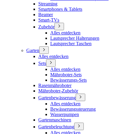
Streaming
Smartphones & Tablets
Beamer
Smart-TVs
Zubehör
Alles entdecken
Lautsprecher Halterungen
Lautsprecher Taschen
Garten
Alles entdecken
Sets
Alles entdecken
Mähroboter-Sets
Bewässerungs-Sets
Rasenmähroboter
Mähroboter-Zubehör
Gartenbewässerung
Alles entdecken
Bewässerungssteuerung
Wasserpumpen
Gartenmaschinen
Gartenbeleuchtung
Alles entdecken