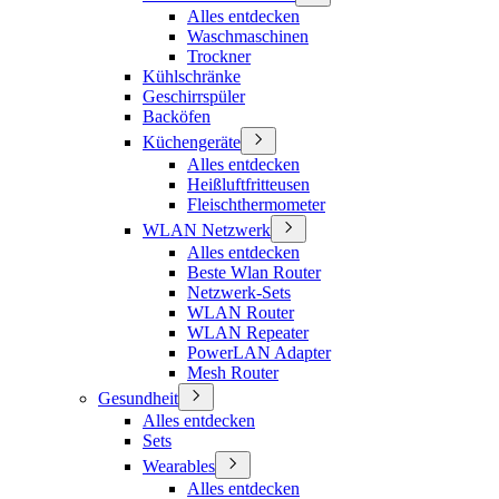
Alles entdecken
Waschmaschinen
Trockner
Kühlschränke
Geschirrspüler
Backöfen
Küchengeräte
Alles entdecken
Heißluftfritteusen
Fleischthermometer
WLAN Netzwerk
Alles entdecken
Beste Wlan Router
Netzwerk-Sets
WLAN Router
WLAN Repeater
PowerLAN Adapter
Mesh Router
Gesundheit
Alles entdecken
Sets
Wearables
Alles entdecken