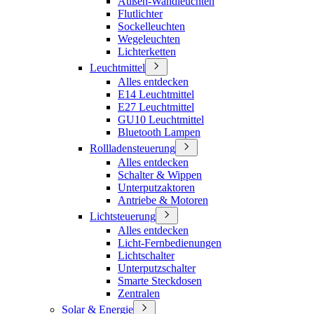
Außen-Wandleuchten
Flutlichter
Sockelleuchten
Wegeleuchten
Lichterketten
Leuchtmittel
Alles entdecken
E14 Leuchtmittel
E27 Leuchtmittel
GU10 Leuchtmittel
Bluetooth Lampen
Rollladensteuerung
Alles entdecken
Schalter & Wippen
Unterputzaktoren
Antriebe & Motoren
Lichtsteuerung
Alles entdecken
Licht-Fernbedienungen
Lichtschalter
Unterputzschalter
Smarte Steckdosen
Zentralen
Solar & Energie