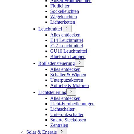
Außen-Wandleuchten
Flutlichter
Sockelleuchten
Wegeleuchten
Lichterketten
Leuchtmittel
Alles entdecken
E14 Leuchtmittel
E27 Leuchtmittel
GU10 Leuchtmittel
Bluetooth Lampen
Rollladensteuerung
Alles entdecken
Schalter & Wippen
Unterputzaktoren
Antriebe & Motoren
Lichtsteuerung
Alles entdecken
Licht-Fernbedienungen
Lichtschalter
Unterputzschalter
Smarte Steckdosen
Zentralen
Solar & Energie