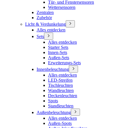
Tür- und Fenstersensoren
Wettersensoren
Zentralen
Zubehör
Licht & Verdunkelung
Alles entdecken
Sets
Alles entdecken
Starter Sets
Innen-Sets
Außen-Sets
Erweiterungs-Sets
Innenbeleuchtung
Alles entdecken
LED-Streifen
Tischleuchten
Wandleuchten
Deckenleuchten
Spots
Standleuchten
Außenbeleuchtung
Alles entdecken
Außen-Spots