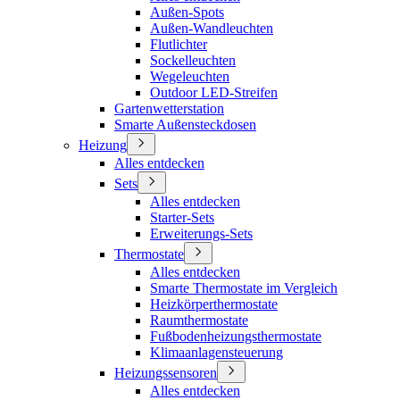
Außen-Spots
Außen-Wandleuchten
Flutlichter
Sockelleuchten
Wegeleuchten
Outdoor LED-Streifen
Gartenwetterstation
Smarte Außensteckdosen
Heizung
Alles entdecken
Sets
Alles entdecken
Starter-Sets
Erweiterungs-Sets
Thermostate
Alles entdecken
Smarte Thermostate im Vergleich
Heizkörperthermostate
Raumthermostate
Fußbodenheizungsthermostate
Klimaanlagensteuerung
Heizungssensoren
Alles entdecken