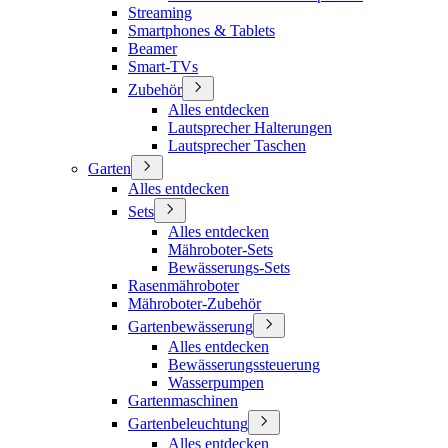
Streaming
Smartphones & Tablets
Beamer
Smart-TVs
Zubehör
Alles entdecken
Lautsprecher Halterungen
Lautsprecher Taschen
Garten
Alles entdecken
Sets
Alles entdecken
Mähroboter-Sets
Bewässerungs-Sets
Rasenmähroboter
Mähroboter-Zubehör
Gartenbewässerung
Alles entdecken
Bewässerungssteuerung
Wasserpumpen
Gartenmaschinen
Gartenbeleuchtung
Alles entdecken