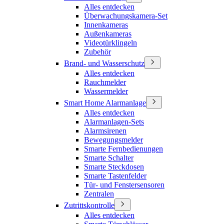
Alles entdecken
Überwachungskamera-Set
Innenkameras
Außenkameras
Videotürklingeln
Zubehör
Brand- und Wasserschutz
Alles entdecken
Rauchmelder
Wassermelder
Smart Home Alarmanlage
Alles entdecken
Alarmanlagen-Sets
Alarmsirenen
Bewegungsmelder
Smarte Fernbedienungen
Smarte Schalter
Smarte Steckdosen
Smarte Tastenfelder
Tür- und Fenstersensoren
Zentralen
Zutrittskontrolle
Alles entdecken