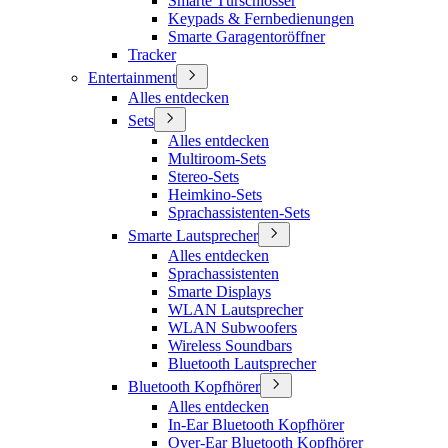
Smarte Türschlösser
Keypads & Fernbedienungen
Smarte Garagentoröffner
Tracker
Entertainment
Alles entdecken
Sets
Alles entdecken
Multiroom-Sets
Stereo-Sets
Heimkino-Sets
Sprachassistenten-Sets
Smarte Lautsprecher
Alles entdecken
Sprachassistenten
Smarte Displays
WLAN Lautsprecher
WLAN Subwoofers
Wireless Soundbars
Bluetooth Lautsprecher
Bluetooth Kopfhörer
Alles entdecken
In-Ear Bluetooth Kopfhörer
Over-Ear Bluetooth Kopfhörer