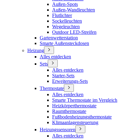
Außen-Spots
Außen-Wandleuchten
Flutlichter
Sockelleuchten
Wegeleuchten
Outdoor LED-Streifen
Gartenwetterstation
Smarte Außensteckdosen
Heizung
Alles entdecken
Sets
Alles entdecken
Starter-Sets
Erweiterungs-Sets
Thermostate
Alles entdecken
Smarte Thermostate im Vergleich
Heizkörperthermostate
Raumthermostate
Fußbodenheizungsthermostate
Klimaanlagensteuerung
Heizungssensoren
Alles entdecken