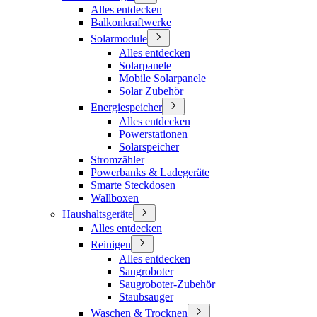
Alles entdecken
Balkonkraftwerke
Solarmodule
Alles entdecken
Solarpanele
Mobile Solarpanele
Solar Zubehör
Energiespeicher
Alles entdecken
Powerstationen
Solarspeicher
Stromzähler
Powerbanks & Ladegeräte
Smarte Steckdosen
Wallboxen
Haushaltsgeräte
Alles entdecken
Reinigen
Alles entdecken
Saugroboter
Saugroboter-Zubehör
Staubsauger
Waschen & Trocknen