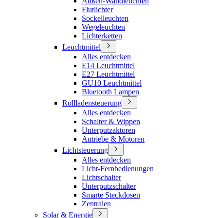
Außen-Wandleuchten
Flutlichter
Sockelleuchten
Wegeleuchten
Lichterketten
Leuchtmittel
Alles entdecken
E14 Leuchtmittel
E27 Leuchtmittel
GU10 Leuchtmittel
Bluetooth Lampen
Rollladensteuerung
Alles entdecken
Schalter & Wippen
Unterputzaktoren
Antriebe & Motoren
Lichtsteuerung
Alles entdecken
Licht-Fernbedienungen
Lichtschalter
Unterputzschalter
Smarte Steckdosen
Zentralen
Solar & Energie