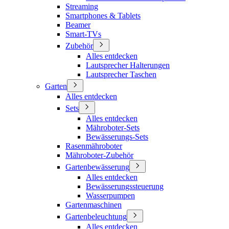
Streaming
Smartphones & Tablets
Beamer
Smart-TVs
Zubehör
Alles entdecken
Lautsprecher Halterungen
Lautsprecher Taschen
Garten
Alles entdecken
Sets
Alles entdecken
Mähroboter-Sets
Bewässerungs-Sets
Rasenmähroboter
Mähroboter-Zubehör
Gartenbewässerung
Alles entdecken
Bewässerungssteuerung
Wasserpumpen
Gartenmaschinen
Gartenbeleuchtung
Alles entdecken