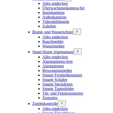
Alles entdecken
Überwachungskamera-Set
Innenkameras
Außenkameras
Videotürklingeln
Zubehör
Brand- und Wasserschutz
Alles entdecken
Rauchmelder
Wassermelder
Smart Home Alarmanlage
Alles entdecken
Alarmanlagen-Sets
Alarmsirenen
Bewegungsmelder
Smarte Fernbedienungen
Smarte Schalter
Smarte Steckdosen
Smarte Tastenfelder
Tür- und Fenstersensoren
Zentralen
Zutrittskontrolle
Alles entdecken