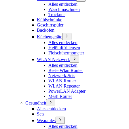
Alles entdecken
Waschmaschinen
Trockner
Kühlschränke
Geschirrspüler
Backöfen
Küchengeräte
Alles entdecken
Heißluftfritteusen
Fleischthermometer
WLAN Netzwerk
Alles entdecken
Beste Wlan Router
Netzwerk-Sets
WLAN Router
WLAN Repeater
PowerLAN Adapter
Mesh Router
Gesundheit
Alles entdecken
Sets
Wearables
Alles entdecken