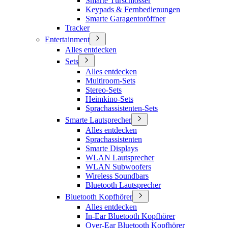
Smarte Türschlösser
Keypads & Fernbedienungen
Smarte Garagentoröffner
Tracker
Entertainment
Alles entdecken
Sets
Alles entdecken
Multiroom-Sets
Stereo-Sets
Heimkino-Sets
Sprachassistenten-Sets
Smarte Lautsprecher
Alles entdecken
Sprachassistenten
Smarte Displays
WLAN Lautsprecher
WLAN Subwoofers
Wireless Soundbars
Bluetooth Lautsprecher
Bluetooth Kopfhörer
Alles entdecken
In-Ear Bluetooth Kopfhörer
Over-Ear Bluetooth Kopfhörer