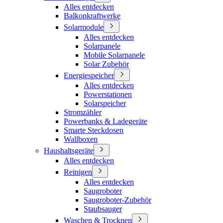
Alles entdecken
Balkonkraftwerke
Solarmodule
Alles entdecken
Solarpanele
Mobile Solarpanele
Solar Zubehör
Energiespeicher
Alles entdecken
Powerstationen
Solarspeicher
Stromzähler
Powerbanks & Ladegeräte
Smarte Steckdosen
Wallboxen
Haushaltsgeräte
Alles entdecken
Reinigen
Alles entdecken
Saugroboter
Saugroboter-Zubehör
Staubsauger
Waschen & Trocknen