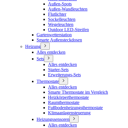
Außen-Spots
Außen-Wandleuchten
Flutlichter
Sockelleuchten
Wegeleuchten
Outdoor LED-Streifen
Gartenwetterstation
Smarte Außensteckdosen
Heizung
Alles entdecken
Sets
Alles entdecken
Starter-Sets
Erweiterungs-Sets
Thermostate
Alles entdecken
Smarte Thermostate im Vergleich
Heizkörperthermostate
Raumthermostate
Fußbodenheizungsthermostate
Klimaanlagensteuerung
Heizungssensoren
Alles entdecken