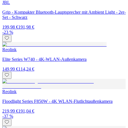
JBL
Grip - Kompakter Bluetooth-Lauptsprecher mit Ambient Light - 2er-
Set - Schwarz
199,98 €
191,98 €
-23 %
Reolink
Elite Series W740 - 4K-WLAN-Außenkamera
149,99 €
114,24 €
Reolink
Floodlight Series F850W - 4K WLAN-Flutlichtaußenkamera
219,99 €
191,04 €
-37 %