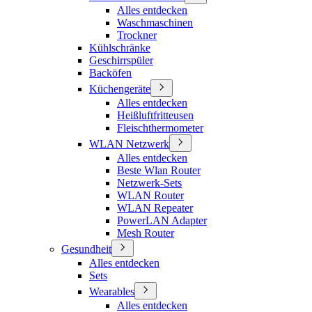
Alles entdecken
Waschmaschinen
Trockner
Kühlschränke
Geschirrspüler
Backöfen
Küchengeräte
Alles entdecken
Heißluftfritteusen
Fleischthermometer
WLAN Netzwerk
Alles entdecken
Beste Wlan Router
Netzwerk-Sets
WLAN Router
WLAN Repeater
PowerLAN Adapter
Mesh Router
Gesundheit
Alles entdecken
Sets
Wearables
Alles entdecken