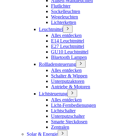
Außen-Wandleuchten
Flutlichter
Sockelleuchten
Wegeleuchten
Lichterketten
Leuchtmittel
Alles entdecken
E14 Leuchtmittel
E27 Leuchtmittel
GU10 Leuchtmittel
Bluetooth Lampen
Rollladensteuerung
Alles entdecken
Schalter & Wippen
Unterputzaktoren
Antriebe & Motoren
Lichtsteuerung
Alles entdecken
Licht-Fernbedienungen
Lichtschalter
Unterputzschalter
Smarte Steckdosen
Zentralen
Solar & Energie