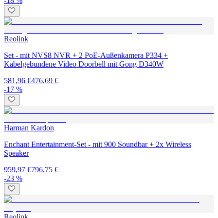
-18 %
Reolink
Set - mit NVS8 NVR + 2 PoE-Außenkamera P334 +
Kabelgebundene Video Doorbell mit Gong D340W
581,96 €
476,69 €
-17 %
Harman Kardon
Enchant Entertainment-Set - mit 900 Soundbar + 2x Wireless
Speaker
959,97 €
796,75 €
-23 %
Reolink