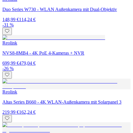
Duo Series W730 - WLAN Außenkamera mit Dual-Objektiv
148,99 €
114,24 €
-31 %
Reolink
NVS8-8MB4 - 4K PoE 4-Kameras + NVR
699,99 €
479,04 €
-26 %
Reolink
Altas Series B660 - 4K WLAN-Außenkamera mit Solarpanel 3
219,99 €
162,24 €