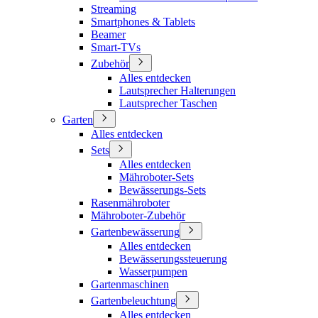
Streaming
Smartphones & Tablets
Beamer
Smart-TVs
Zubehör
Alles entdecken
Lautsprecher Halterungen
Lautsprecher Taschen
Garten
Alles entdecken
Sets
Alles entdecken
Mähroboter-Sets
Bewässerungs-Sets
Rasenmähroboter
Mähroboter-Zubehör
Gartenbewässerung
Alles entdecken
Bewässerungssteuerung
Wasserpumpen
Gartenmaschinen
Gartenbeleuchtung
Alles entdecken