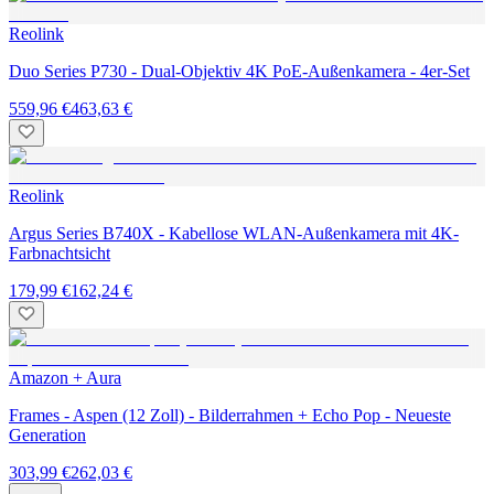
Reolink
Duo Series P730 - Dual-Objektiv 4K PoE-Außenkamera - 4er-Set
559,96 €
463,63 €
Reolink
Argus Series B740X - Kabellose WLAN-Außenkamera mit 4K-
Farbnachtsicht
179,99 €
162,24 €
Amazon + Aura
Frames - Aspen (12 Zoll) - Bilderrahmen + Echo Pop - Neueste
Generation
303,99 €
262,03 €