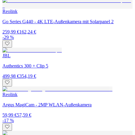
Reolink
Go Series G440 - 4K LTE-Außenkamera mit Solarpanel 2
259,99 €
162,24 €
-29 %
JBL
Authentics 300 + Clip 5
499,98 €
354,19 €
Reolink
Argus MagiCam - 2MP WLAN-Außenkamera
59,99 €
57,59 €
-17 %