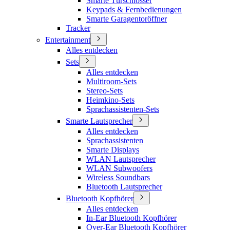
Smarte Türschlösser
Keypads & Fernbedienungen
Smarte Garagentoröffner
Tracker
Entertainment
Alles entdecken
Sets
Alles entdecken
Multiroom-Sets
Stereo-Sets
Heimkino-Sets
Sprachassistenten-Sets
Smarte Lautsprecher
Alles entdecken
Sprachassistenten
Smarte Displays
WLAN Lautsprecher
WLAN Subwoofers
Wireless Soundbars
Bluetooth Lautsprecher
Bluetooth Kopfhörer
Alles entdecken
In-Ear Bluetooth Kopfhörer
Over-Ear Bluetooth Kopfhörer