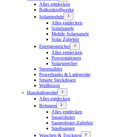
Alles entdecken
Balkonkraftwerke
Solarmodule
Alles entdecken
Solarpanele
Mobile Solarpanele
Solar Zubehör
Energiespeicher
Alles entdecken
Powerstationen
Solarspeicher
Stromzähler
Powerbanks & Ladegeräte
Smarte Steckdosen
Wallboxen
Haushaltsgeräte
Alles entdecken
Reinigen
Alles entdecken
Saugroboter
Saugroboter-Zubehör
Staubsauger
Waschen & Trocknen