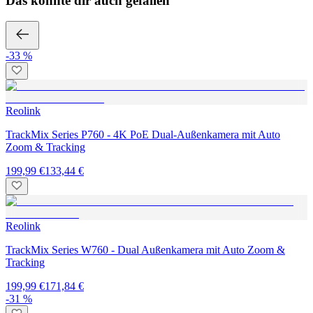
Das könnte dir auch gefallen
-33 %
Reolink
TrackMix Series P760 - 4K PoE Dual-Außenkamera mit Auto
Zoom & Tracking
199,99 €
133,44 €
Reolink
TrackMix Series W760 - Dual Außenkamera mit Auto Zoom &
Tracking
199,99 €
171,84 €
-31 %