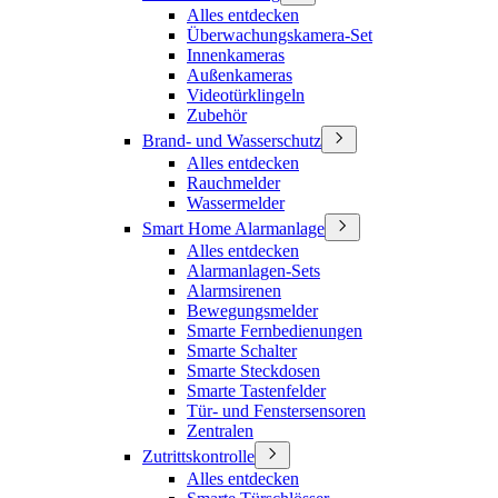
Alles entdecken
Überwachungskamera-Set
Innenkameras
Außenkameras
Videotürklingeln
Zubehör
Brand- und Wasserschutz
Alles entdecken
Rauchmelder
Wassermelder
Smart Home Alarmanlage
Alles entdecken
Alarmanlagen-Sets
Alarmsirenen
Bewegungsmelder
Smarte Fernbedienungen
Smarte Schalter
Smarte Steckdosen
Smarte Tastenfelder
Tür- und Fenstersensoren
Zentralen
Zutrittskontrolle
Alles entdecken