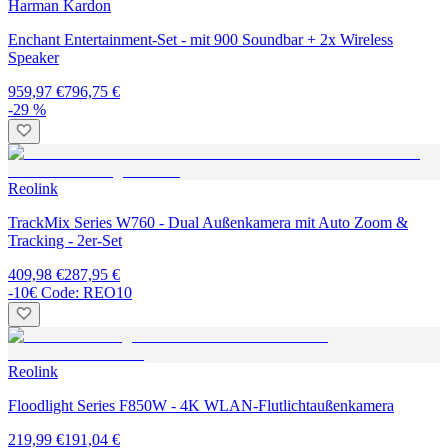
Harman Kardon
Enchant Entertainment-Set - mit 900 Soundbar + 2x Wireless
Speaker
959,97 €
796,75 €
-29 %
Reolink
TrackMix Series W760 - Dual Außenkamera mit Auto Zoom &
Tracking - 2er-Set
409,98 €
287,95 €
-10€ Code: REO10
Reolink
Floodlight Series F850W - 4K WLAN-Flutlichtaußenkamera
219,99 €
191,04 €