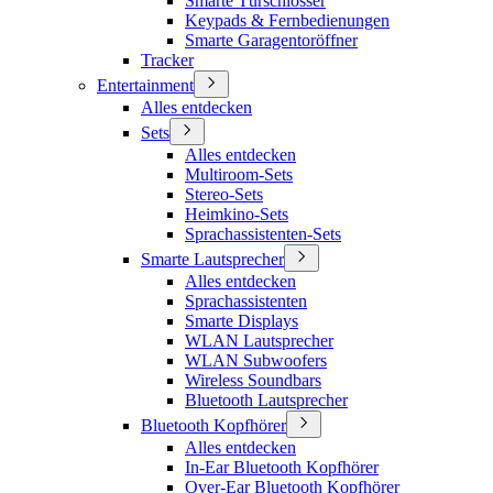
Smarte Türschlösser
Keypads & Fernbedienungen
Smarte Garagentoröffner
Tracker
Entertainment
Alles entdecken
Sets
Alles entdecken
Multiroom-Sets
Stereo-Sets
Heimkino-Sets
Sprachassistenten-Sets
Smarte Lautsprecher
Alles entdecken
Sprachassistenten
Smarte Displays
WLAN Lautsprecher
WLAN Subwoofers
Wireless Soundbars
Bluetooth Lautsprecher
Bluetooth Kopfhörer
Alles entdecken
In-Ear Bluetooth Kopfhörer
Over-Ear Bluetooth Kopfhörer