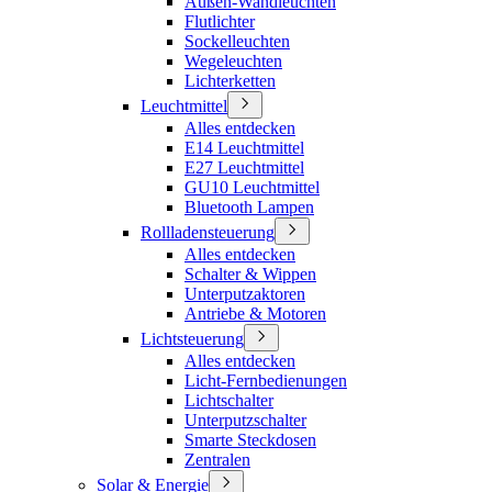
Außen-Wandleuchten
Flutlichter
Sockelleuchten
Wegeleuchten
Lichterketten
Leuchtmittel
Alles entdecken
E14 Leuchtmittel
E27 Leuchtmittel
GU10 Leuchtmittel
Bluetooth Lampen
Rollladensteuerung
Alles entdecken
Schalter & Wippen
Unterputzaktoren
Antriebe & Motoren
Lichtsteuerung
Alles entdecken
Licht-Fernbedienungen
Lichtschalter
Unterputzschalter
Smarte Steckdosen
Zentralen
Solar & Energie