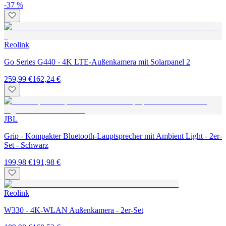
-37 %
Reolink
Go Series G440 - 4K LTE-Außenkamera mit Solarpanel 2
259,99 €
162,24 €
JBL
Grip - Kompakter Bluetooth-Lauptsprecher mit Ambient Light - 2er-
Set - Schwarz
199,98 €
191,98 €
Reolink
W330 - 4K-WLAN Außenkamera - 2er-Set