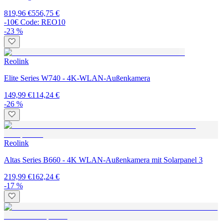
819,96 €
556,75 €
-10€ Code: REO10
-23 %
Reolink
Elite Series W740 - 4K-WLAN-Außenkamera
149,99 €
114,24 €
-26 %
Reolink
Altas Series B660 - 4K WLAN-Außenkamera mit Solarpanel 3
219,99 €
162,24 €
-17 %