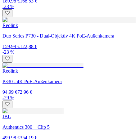
189,98 €
168,53 €
-23 %
Reolink
Duo Series P730 - Dual-Objektiv 4K PoE-Außenkamera
159,99 €
122,88 €
-23 %
Reolink
P330 - 4K PoE-Außenkamera
94,99 €
72,96 €
-29 %
JBL
Authentics 300 + Clip 5
499,98 €
354,19 €