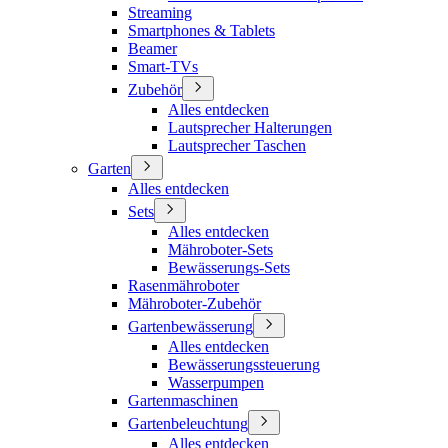
Streaming
Smartphones & Tablets
Beamer
Smart-TVs
Zubehör
Alles entdecken
Lautsprecher Halterungen
Lautsprecher Taschen
Garten
Alles entdecken
Sets
Alles entdecken
Mähroboter-Sets
Bewässerungs-Sets
Rasenmähroboter
Mähroboter-Zubehör
Gartenbewässerung
Alles entdecken
Bewässerungssteuerung
Wasserpumpen
Gartenmaschinen
Gartenbeleuchtung
Alles entdecken