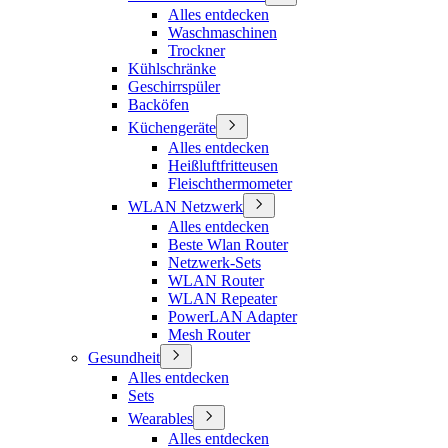
Alles entdecken
Waschmaschinen
Trockner
Kühlschränke
Geschirrspüler
Backöfen
Küchengeräte
Alles entdecken
Heißluftfritteusen
Fleischthermometer
WLAN Netzwerk
Alles entdecken
Beste Wlan Router
Netzwerk-Sets
WLAN Router
WLAN Repeater
PowerLAN Adapter
Mesh Router
Gesundheit
Alles entdecken
Sets
Wearables
Alles entdecken