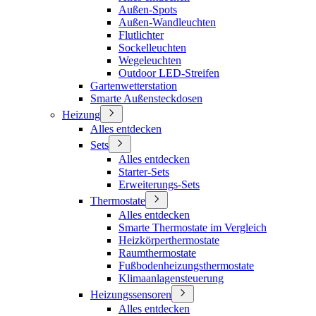
Außen-Spots
Außen-Wandleuchten
Flutlichter
Sockelleuchten
Wegeleuchten
Outdoor LED-Streifen
Gartenwetterstation
Smarte Außensteckdosen
Heizung
Alles entdecken
Sets
Alles entdecken
Starter-Sets
Erweiterungs-Sets
Thermostate
Alles entdecken
Smarte Thermostate im Vergleich
Heizkörperthermostate
Raumthermostate
Fußbodenheizungsthermostate
Klimaanlagensteuerung
Heizungssensoren
Alles entdecken