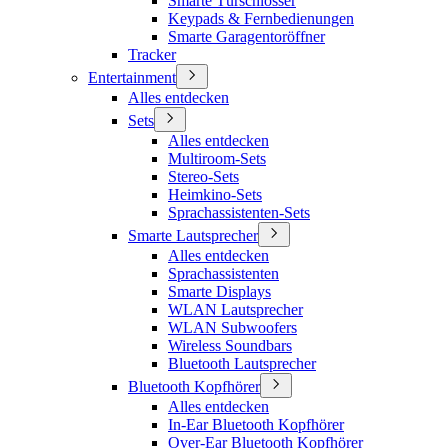
Smarte Türschlösser
Keypads & Fernbedienungen
Smarte Garagentoröffner
Tracker
Entertainment
Alles entdecken
Sets
Alles entdecken
Multiroom-Sets
Stereo-Sets
Heimkino-Sets
Sprachassistenten-Sets
Smarte Lautsprecher
Alles entdecken
Sprachassistenten
Smarte Displays
WLAN Lautsprecher
WLAN Subwoofers
Wireless Soundbars
Bluetooth Lautsprecher
Bluetooth Kopfhörer
Alles entdecken
In-Ear Bluetooth Kopfhörer
Over-Ear Bluetooth Kopfhörer