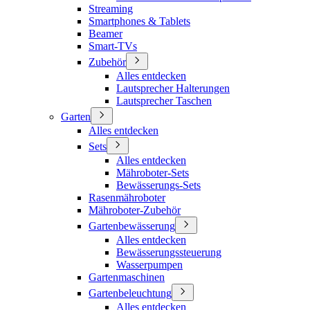
Streaming
Smartphones & Tablets
Beamer
Smart-TVs
Zubehör
Alles entdecken
Lautsprecher Halterungen
Lautsprecher Taschen
Garten
Alles entdecken
Sets
Alles entdecken
Mähroboter-Sets
Bewässerungs-Sets
Rasenmähroboter
Mähroboter-Zubehör
Gartenbewässerung
Alles entdecken
Bewässerungssteuerung
Wasserpumpen
Gartenmaschinen
Gartenbeleuchtung
Alles entdecken