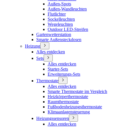
Außen-Spots
Außen-Wandleuchten
Flutlichter
Sockelleuchten
Wegeleuchten
Outdoor LED-Streifen
Gartenwetterstation
Smarte Außensteckdosen
Heizung
Alles entdecken
Sets
Alles entdecken
Starter-Sets
Erweiterungs-Sets
Thermostate
Alles entdecken
Smarte Thermostate im Vergleich
Heizkörperthermostate
Raumthermostate
Fußbodenheizungsthermostate
Klimaanlagensteuerung
Heizungssensoren
Alles entdecken