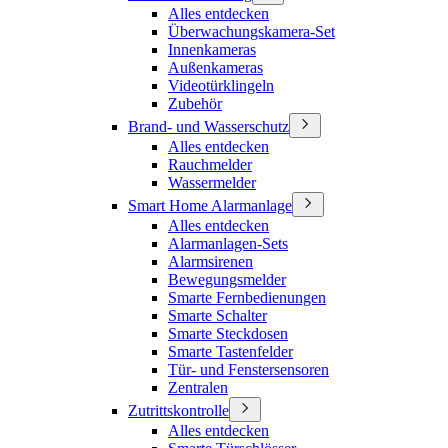
Alles entdecken
Überwachungskamera-Set
Innenkameras
Außenkameras
Videotürklingeln
Zubehör
Brand- und Wasserschutz
Alles entdecken
Rauchmelder
Wassermelder
Smart Home Alarmanlage
Alles entdecken
Alarmanlagen-Sets
Alarmsirenen
Bewegungsmelder
Smarte Fernbedienungen
Smarte Schalter
Smarte Steckdosen
Smarte Tastenfelder
Tür- und Fenstersensoren
Zentralen
Zutrittskontrolle
Alles entdecken