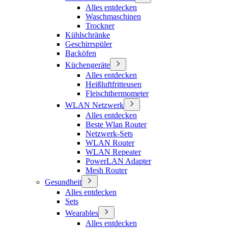
Alles entdecken
Waschmaschinen
Trockner
Kühlschränke
Geschirrspüler
Backöfen
Küchengeräte
Alles entdecken
Heißluftfritteusen
Fleischthermometer
WLAN Netzwerk
Alles entdecken
Beste Wlan Router
Netzwerk-Sets
WLAN Router
WLAN Repeater
PowerLAN Adapter
Mesh Router
Gesundheit
Alles entdecken
Sets
Wearables
Alles entdecken