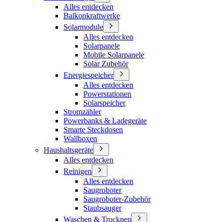
Alles entdecken
Balkonkraftwerke
Solarmodule
Alles entdecken
Solarpanele
Mobile Solarpanele
Solar Zubehör
Energiespeicher
Alles entdecken
Powerstationen
Solarspeicher
Stromzähler
Powerbanks & Ladegeräte
Smarte Steckdosen
Wallboxen
Haushaltsgeräte
Alles entdecken
Reinigen
Alles entdecken
Saugroboter
Saugroboter-Zubehör
Staubsauger
Waschen & Trocknen