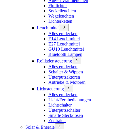
Außen-Wandleuchten
Flutlichter
Sockelleuchten
Wegeleuchten
Lichterketten
Leuchtmittel
Alles entdecken
E14 Leuchtmittel
E27 Leuchtmittel
GU10 Leuchtmittel
Bluetooth Lampen
Rollladensteuerung
Alles entdecken
Schalter & Wippen
Unterputzaktoren
Antriebe & Motoren
Lichtsteuerung
Alles entdecken
Licht-Fernbedienungen
Lichtschalter
Unterputzschalter
Smarte Steckdosen
Zentralen
Solar & Energie