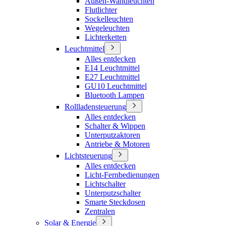
Außen-Wandleuchten
Flutlichter
Sockelleuchten
Wegeleuchten
Lichterketten
Leuchtmittel
Alles entdecken
E14 Leuchtmittel
E27 Leuchtmittel
GU10 Leuchtmittel
Bluetooth Lampen
Rollladensteuerung
Alles entdecken
Schalter & Wippen
Unterputzaktoren
Antriebe & Motoren
Lichtsteuerung
Alles entdecken
Licht-Fernbedienungen
Lichtschalter
Unterputzschalter
Smarte Steckdosen
Zentralen
Solar & Energie