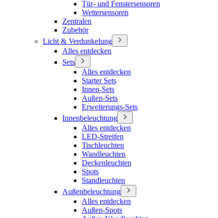
Tür- und Fenstersensoren
Wettersensoren
Zentralen
Zubehör
Licht & Verdunkelung
Alles entdecken
Sets
Alles entdecken
Starter Sets
Innen-Sets
Außen-Sets
Erweiterungs-Sets
Innenbeleuchtung
Alles entdecken
LED-Streifen
Tischleuchten
Wandleuchten
Deckenleuchten
Spots
Standleuchten
Außenbeleuchtung
Alles entdecken
Außen-Spots