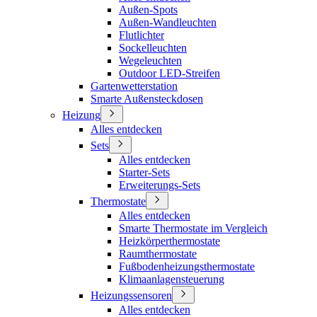
Außen-Spots
Außen-Wandleuchten
Flutlichter
Sockelleuchten
Wegeleuchten
Outdoor LED-Streifen
Gartenwetterstation
Smarte Außensteckdosen
Heizung
Alles entdecken
Sets
Alles entdecken
Starter-Sets
Erweiterungs-Sets
Thermostate
Alles entdecken
Smarte Thermostate im Vergleich
Heizkörperthermostate
Raumthermostate
Fußbodenheizungsthermostate
Klimaanlagensteuerung
Heizungssensoren
Alles entdecken