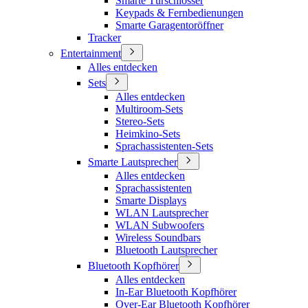
Smarte Türschlösser
Keypads & Fernbedienungen
Smarte Garagentoröffner
Tracker
Entertainment
Alles entdecken
Sets
Alles entdecken
Multiroom-Sets
Stereo-Sets
Heimkino-Sets
Sprachassistenten-Sets
Smarte Lautsprecher
Alles entdecken
Sprachassistenten
Smarte Displays
WLAN Lautsprecher
WLAN Subwoofers
Wireless Soundbars
Bluetooth Lautsprecher
Bluetooth Kopfhörer
Alles entdecken
In-Ear Bluetooth Kopfhörer
Over-Ear Bluetooth Kopfhörer