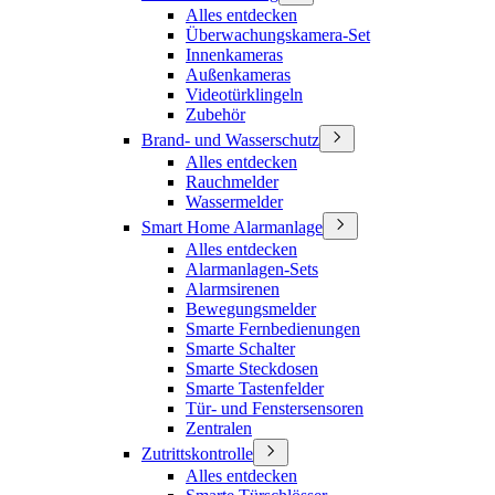
Alles entdecken
Überwachungskamera-Set
Innenkameras
Außenkameras
Videotürklingeln
Zubehör
Brand- und Wasserschutz
Alles entdecken
Rauchmelder
Wassermelder
Smart Home Alarmanlage
Alles entdecken
Alarmanlagen-Sets
Alarmsirenen
Bewegungsmelder
Smarte Fernbedienungen
Smarte Schalter
Smarte Steckdosen
Smarte Tastenfelder
Tür- und Fenstersensoren
Zentralen
Zutrittskontrolle
Alles entdecken