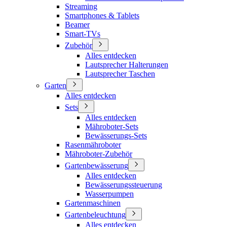
Streaming
Smartphones & Tablets
Beamer
Smart-TVs
Zubehör
Alles entdecken
Lautsprecher Halterungen
Lautsprecher Taschen
Garten
Alles entdecken
Sets
Alles entdecken
Mähroboter-Sets
Bewässerungs-Sets
Rasenmähroboter
Mähroboter-Zubehör
Gartenbewässerung
Alles entdecken
Bewässerungssteuerung
Wasserpumpen
Gartenmaschinen
Gartenbeleuchtung
Alles entdecken