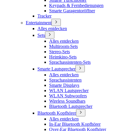
Smarte Türschlösser
Keypads & Fernbedienungen
Smarte Garagentoröffner
Tracker
Entertainment
Alles entdecken
Sets
Alles entdecken
Multiroom-Sets
Stereo-Sets
Heimkino-Sets
Sprachassistenten-Sets
Smarte Lautsprecher
Alles entdecken
Sprachassistenten
Smarte Displays
WLAN Lautsprecher
WLAN Subwoofers
Wireless Soundbars
Bluetooth Lautsprecher
Bluetooth Kopfhörer
Alles entdecken
In-Ear Bluetooth Kopfhörer
Over-Ear Bluetooth Kopfhörer