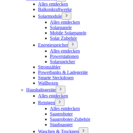
Alles entdecken
Balkonkraftwerke
Solarmodule
Alles entdecken
Solarpanele
Mobile Solarpanele
Solar Zubehör
Energiespeicher
Alles entdecken
Powerstationen
Solarspeicher
Stromzähler
Powerbanks & Ladegeräte
Smarte Steckdosen
Wallboxen
Haushaltsgeräte
Alles entdecken
Reinigen
Alles entdecken
Saugroboter
Saugroboter-Zubehör
Staubsauger
Waschen & Trocknen