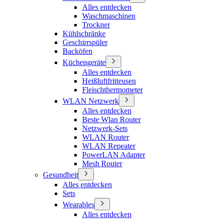
Alles entdecken
Waschmaschinen
Trockner
Kühlschränke
Geschirrspüler
Backöfen
Küchengeräte
Alles entdecken
Heißluftfritteusen
Fleischthermometer
WLAN Netzwerk
Alles entdecken
Beste Wlan Router
Netzwerk-Sets
WLAN Router
WLAN Repeater
PowerLAN Adapter
Mesh Router
Gesundheit
Alles entdecken
Sets
Wearables
Alles entdecken