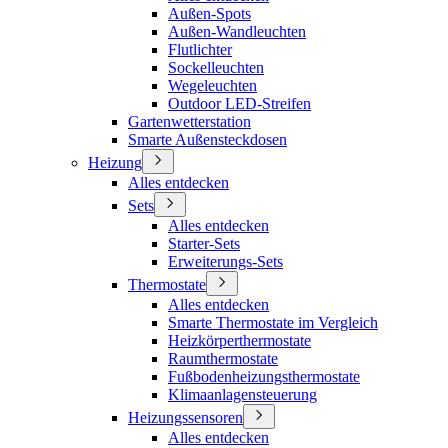
Außen-Spots
Außen-Wandleuchten
Flutlichter
Sockelleuchten
Wegeleuchten
Outdoor LED-Streifen
Gartenwetterstation
Smarte Außensteckdosen
Heizung
Alles entdecken
Sets
Alles entdecken
Starter-Sets
Erweiterungs-Sets
Thermostate
Alles entdecken
Smarte Thermostate im Vergleich
Heizkörperthermostate
Raumthermostate
Fußbodenheizungsthermostate
Klimaanlagensteuerung
Heizungssensoren
Alles entdecken