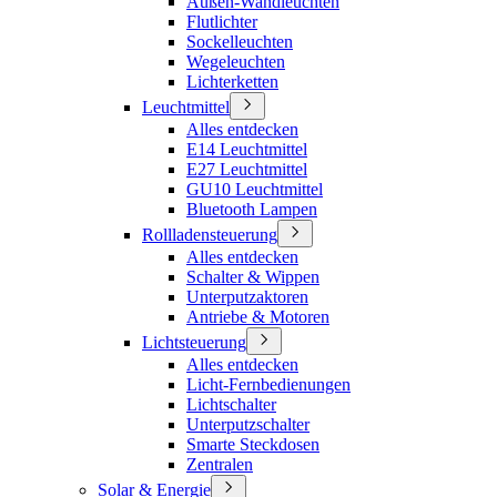
Außen-Wandleuchten
Flutlichter
Sockelleuchten
Wegeleuchten
Lichterketten
Leuchtmittel
Alles entdecken
E14 Leuchtmittel
E27 Leuchtmittel
GU10 Leuchtmittel
Bluetooth Lampen
Rollladensteuerung
Alles entdecken
Schalter & Wippen
Unterputzaktoren
Antriebe & Motoren
Lichtsteuerung
Alles entdecken
Licht-Fernbedienungen
Lichtschalter
Unterputzschalter
Smarte Steckdosen
Zentralen
Solar & Energie