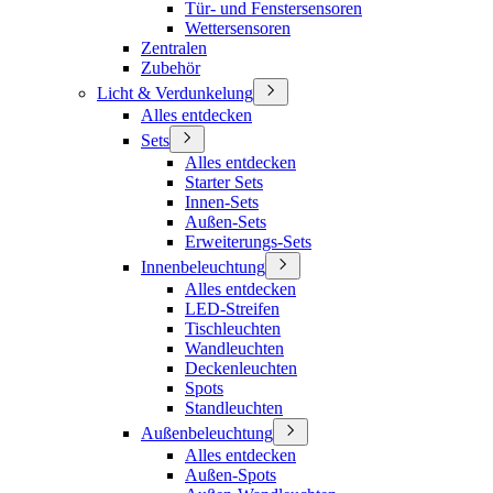
Tür- und Fenstersensoren
Wettersensoren
Zentralen
Zubehör
Licht & Verdunkelung
Alles entdecken
Sets
Alles entdecken
Starter Sets
Innen-Sets
Außen-Sets
Erweiterungs-Sets
Innenbeleuchtung
Alles entdecken
LED-Streifen
Tischleuchten
Wandleuchten
Deckenleuchten
Spots
Standleuchten
Außenbeleuchtung
Alles entdecken
Außen-Spots