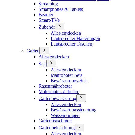
Streaming
Smartphones & Tablets
Beamer
Smart-TVs
Zubehör
Alles entdecken
Lautsprecher Halterungen
Lautsprecher Taschen
Garten
Alles entdecken
Sets
Alles entdecken
Mähroboter-Sets
Bewässerungs-Sets
Rasenmähroboter
Mähroboter-Zubehör
Gartenbewässerung
Alles entdecken
Bewässerungssteuerung
Wasserpumpen
Gartenmaschinen
Gartenbeleuchtung
Alles entdecken