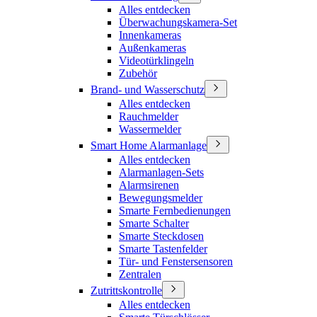
Alles entdecken
Überwachungskamera-Set
Innenkameras
Außenkameras
Videotürklingeln
Zubehör
Brand- und Wasserschutz
Alles entdecken
Rauchmelder
Wassermelder
Smart Home Alarmanlage
Alles entdecken
Alarmanlagen-Sets
Alarmsirenen
Bewegungsmelder
Smarte Fernbedienungen
Smarte Schalter
Smarte Steckdosen
Smarte Tastenfelder
Tür- und Fenstersensoren
Zentralen
Zutrittskontrolle
Alles entdecken