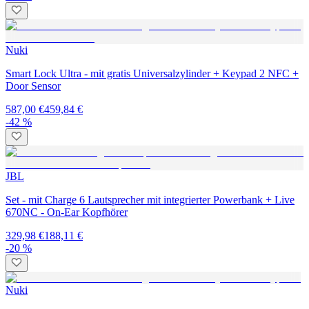
Nuki
Smart Lock Ultra - mit gratis Universalzylinder + Keypad 2 NFC +
Door Sensor
587,00 €
459,84 €
-42 %
JBL
Set - mit Charge 6 Lautsprecher mit integrierter Powerbank + Live
670NC - On-Ear Kopfhörer
329,98 €
188,11 €
-20 %
Nuki