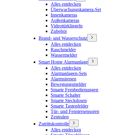
Alles entdecken
Überwachungskamera-Set
Innenkameras
Außenkameras
Videotürklingeln
Zubehör
Brand- und Wasserschutz
Alles entdecken
Rauchmelder
Wassermelder
Smart Home Alarmanlage
Alles entdecken
Alarmanlagen-Sets
Alarmsirenen
Bewegungsmelder
Smarte Fernbedienungen
Smarte Schalter
Smarte Steckdosen
Smarte Tastenfelder
Tür- und Fenstersensoren
Zentralen
Zutrittskontrolle
Alles entdecken