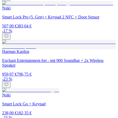
Nuki
Smart Lock Pro (5. Gen) + Keypad 2 NFC + Door Sensor
507,00 €
383,04 €
-17 %
Harman Kardon
Enchant Entertainment-Set - mit 900 Soundbar + 2x Wireless
Speaker
959,97 €
796,75 €
-23 %
Nuki
Smart Lock Go + Keypad
238,00 €
182,35 €
-23 %