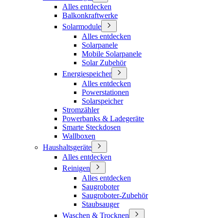
Alles entdecken
Balkonkraftwerke
Solarmodule
Alles entdecken
Solarpanele
Mobile Solarpanele
Solar Zubehör
Energiespeicher
Alles entdecken
Powerstationen
Solarspeicher
Stromzähler
Powerbanks & Ladegeräte
Smarte Steckdosen
Wallboxen
Haushaltsgeräte
Alles entdecken
Reinigen
Alles entdecken
Saugroboter
Saugroboter-Zubehör
Staubsauger
Waschen & Trocknen