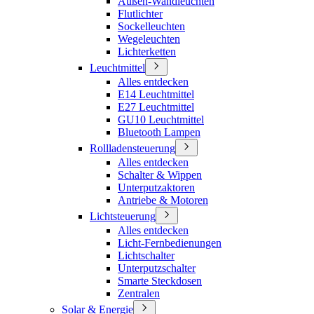
Außen-Wandleuchten
Flutlichter
Sockelleuchten
Wegeleuchten
Lichterketten
Leuchtmittel
Alles entdecken
E14 Leuchtmittel
E27 Leuchtmittel
GU10 Leuchtmittel
Bluetooth Lampen
Rollladensteuerung
Alles entdecken
Schalter & Wippen
Unterputzaktoren
Antriebe & Motoren
Lichtsteuerung
Alles entdecken
Licht-Fernbedienungen
Lichtschalter
Unterputzschalter
Smarte Steckdosen
Zentralen
Solar & Energie