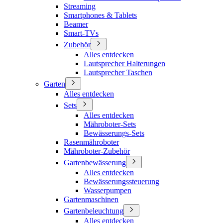
Streaming
Smartphones & Tablets
Beamer
Smart-TVs
Zubehör
Alles entdecken
Lautsprecher Halterungen
Lautsprecher Taschen
Garten
Alles entdecken
Sets
Alles entdecken
Mähroboter-Sets
Bewässerungs-Sets
Rasenmähroboter
Mähroboter-Zubehör
Gartenbewässerung
Alles entdecken
Bewässerungssteuerung
Wasserpumpen
Gartenmaschinen
Gartenbeleuchtung
Alles entdecken