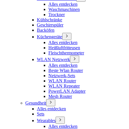
Alles entdecken
Waschmaschinen
Trockner
Kühlschränke
Geschirrspüler
Backöfen
Küchengeräte
Alles entdecken
Heißluftfritteusen
Fleischthermometer
WLAN Netzwerk
Alles entdecken
Beste Wlan Router
Netzwerk-Sets
WLAN Router
WLAN Repeater
PowerLAN Adapter
Mesh Router
Gesundheit
Alles entdecken
Sets
Wearables
Alles entdecken