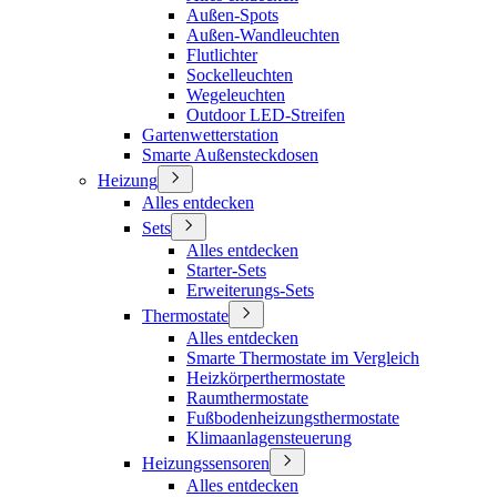
Außen-Spots
Außen-Wandleuchten
Flutlichter
Sockelleuchten
Wegeleuchten
Outdoor LED-Streifen
Gartenwetterstation
Smarte Außensteckdosen
Heizung
Alles entdecken
Sets
Alles entdecken
Starter-Sets
Erweiterungs-Sets
Thermostate
Alles entdecken
Smarte Thermostate im Vergleich
Heizkörperthermostate
Raumthermostate
Fußbodenheizungsthermostate
Klimaanlagensteuerung
Heizungssensoren
Alles entdecken