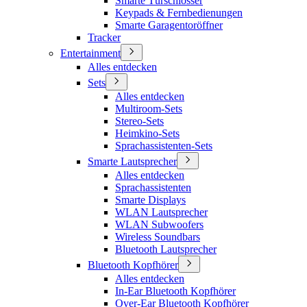
Smarte Türschlösser
Keypads & Fernbedienungen
Smarte Garagentoröffner
Tracker
Entertainment
Alles entdecken
Sets
Alles entdecken
Multiroom-Sets
Stereo-Sets
Heimkino-Sets
Sprachassistenten-Sets
Smarte Lautsprecher
Alles entdecken
Sprachassistenten
Smarte Displays
WLAN Lautsprecher
WLAN Subwoofers
Wireless Soundbars
Bluetooth Lautsprecher
Bluetooth Kopfhörer
Alles entdecken
In-Ear Bluetooth Kopfhörer
Over-Ear Bluetooth Kopfhörer