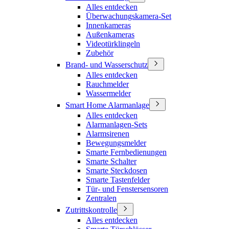
Alles entdecken
Überwachungskamera-Set
Innenkameras
Außenkameras
Videotürklingeln
Zubehör
Brand- und Wasserschutz
Alles entdecken
Rauchmelder
Wassermelder
Smart Home Alarmanlage
Alles entdecken
Alarmanlagen-Sets
Alarmsirenen
Bewegungsmelder
Smarte Fernbedienungen
Smarte Schalter
Smarte Steckdosen
Smarte Tastenfelder
Tür- und Fenstersensoren
Zentralen
Zutrittskontrolle
Alles entdecken