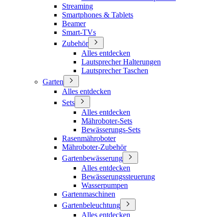
Streaming
Smartphones & Tablets
Beamer
Smart-TVs
Zubehör
Alles entdecken
Lautsprecher Halterungen
Lautsprecher Taschen
Garten
Alles entdecken
Sets
Alles entdecken
Mähroboter-Sets
Bewässerungs-Sets
Rasenmähroboter
Mähroboter-Zubehör
Gartenbewässerung
Alles entdecken
Bewässerungssteuerung
Wasserpumpen
Gartenmaschinen
Gartenbeleuchtung
Alles entdecken