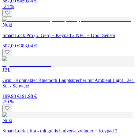
587,00 €
459,84 €
-24 %
Nuki
Smart Lock Pro (5. Gen) + Keypad 2 NFC + Door Sensor
507,00 €
383,04 €
JBL
Grip - Kompakter Bluetooth-Lauptsprecher mit Ambient Light - 2er-
Set - Schwarz
199,98 €
191,98 €
-20 %
Nuki
Smart Lock Ultra - mit gratis Universalzylinder + Keypad 2