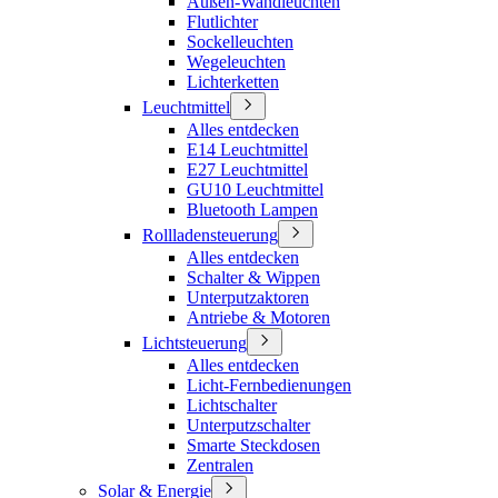
Außen-Wandleuchten
Flutlichter
Sockelleuchten
Wegeleuchten
Lichterketten
Leuchtmittel
Alles entdecken
E14 Leuchtmittel
E27 Leuchtmittel
GU10 Leuchtmittel
Bluetooth Lampen
Rollladensteuerung
Alles entdecken
Schalter & Wippen
Unterputzaktoren
Antriebe & Motoren
Lichtsteuerung
Alles entdecken
Licht-Fernbedienungen
Lichtschalter
Unterputzschalter
Smarte Steckdosen
Zentralen
Solar & Energie