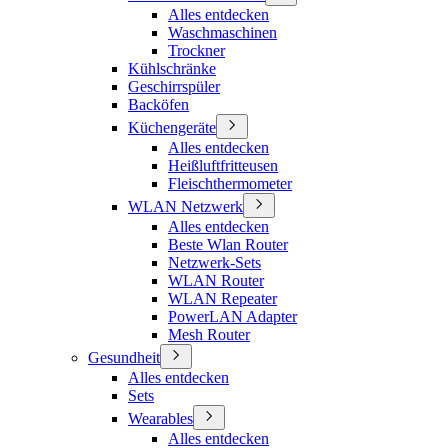
Alles entdecken
Waschmaschinen
Trockner
Kühlschränke
Geschirrspüler
Backöfen
Küchengeräte
Alles entdecken
Heißluftfritteusen
Fleischthermometer
WLAN Netzwerk
Alles entdecken
Beste Wlan Router
Netzwerk-Sets
WLAN Router
WLAN Repeater
PowerLAN Adapter
Mesh Router
Gesundheit
Alles entdecken
Sets
Wearables
Alles entdecken