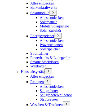
Alles entdecken
Balkonkraftwerke
Solarmodule
Alles entdecken
Solarpanele
Mobile Solarpanele
Solar Zubehör
Energiespeicher
Alles entdecken
Powerstationen
Solarspeicher
Stromzähler
Powerbanks & Ladegeräte
Smarte Steckdosen
Wallboxen
Haushaltsgeräte
Alles entdecken
Reinigen
Alles entdecken
Saugroboter
Saugroboter-Zubehör
Staubsauger
Waschen & Trocknen