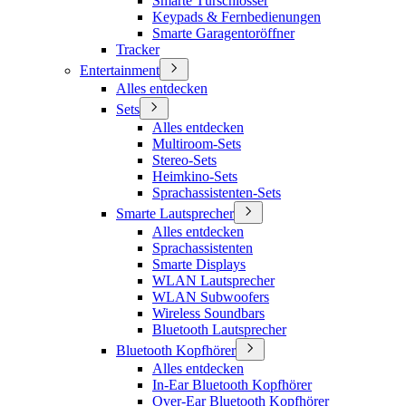
Smarte Türschlösser
Keypads & Fernbedienungen
Smarte Garagentoröffner
Tracker
Entertainment
Alles entdecken
Sets
Alles entdecken
Multiroom-Sets
Stereo-Sets
Heimkino-Sets
Sprachassistenten-Sets
Smarte Lautsprecher
Alles entdecken
Sprachassistenten
Smarte Displays
WLAN Lautsprecher
WLAN Subwoofers
Wireless Soundbars
Bluetooth Lautsprecher
Bluetooth Kopfhörer
Alles entdecken
In-Ear Bluetooth Kopfhörer
Over-Ear Bluetooth Kopfhörer