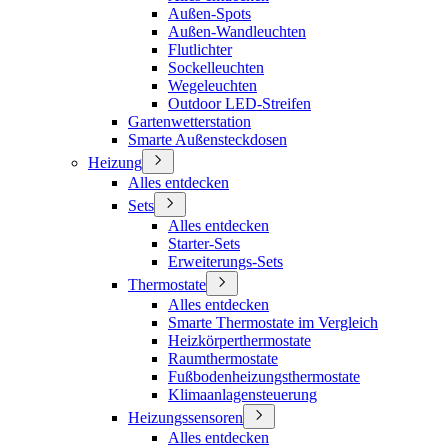
Außen-Spots
Außen-Wandleuchten
Flutlichter
Sockelleuchten
Wegeleuchten
Outdoor LED-Streifen
Gartenwetterstation
Smarte Außensteckdosen
Heizung
Alles entdecken
Sets
Alles entdecken
Starter-Sets
Erweiterungs-Sets
Thermostate
Alles entdecken
Smarte Thermostate im Vergleich
Heizkörperthermostate
Raumthermostate
Fußbodenheizungsthermostate
Klimaanlagensteuerung
Heizungssensoren
Alles entdecken