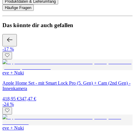
Produktdaten & Lieferumfang
Häufige Fragen
Das könnte dir auch gefallen
-17 %
eve + Nuki
Apple Home Set - mit Smart Lock Pro (5. Gen) + Cam (2nd Gen) -
Innenkamera
418,95 €
347,47 €
-24 %
eve + Nuki