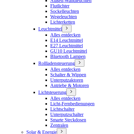
Außen-Wandleuchten
Flutlichter
Sockelleuchten
Wegeleuchten
Lichterketten
Leuchtmittel
Alles entdecken
E14 Leuchtmittel
E27 Leuchtmittel
GU10 Leuchtmittel
Bluetooth Lampen
Rollladensteuerung
Alles entdecken
Schalter & Wippen
Unterputzaktoren
Antriebe & Motoren
Lichtsteuerung
Alles entdecken
Licht-Fernbedienungen
Lichtschalter
Unterputzschalter
Smarte Steckdosen
Zentralen
Solar & Energie