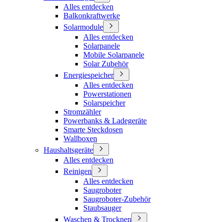
Alles entdecken
Balkonkraftwerke
Solarmodule
Alles entdecken
Solarpanele
Mobile Solarpanele
Solar Zubehör
Energiespeicher
Alles entdecken
Powerstationen
Solarspeicher
Stromzähler
Powerbanks & Ladegeräte
Smarte Steckdosen
Wallboxen
Haushaltsgeräte
Alles entdecken
Reinigen
Alles entdecken
Saugroboter
Saugroboter-Zubehör
Staubsauger
Waschen & Trocknen