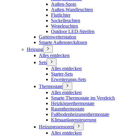
Außen-Spots
Außen-Wandleuchten
Flutlichter
Sockelleuchten
Wegeleuchten
Outdoor LED-Streifen
Gartenwetterstation
Smarte Außensteckdosen
Heizung
Alles entdecken
Sets
Alles entdecken
Starter-Sets
Erweiterungs-Sets
Thermostate
Alles entdecken
Smarte Thermostate im Vergleich
Heizkörperthermostate
Raumthermostate
Fußbodenheizungsthermostate
Klimaanlagensteuerung
Heizungssensoren
Alles entdecken