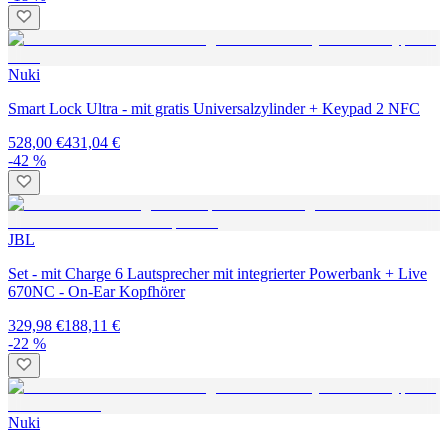
Nuki
Smart Lock Ultra - mit gratis Universalzylinder + Keypad 2 NFC
528,00 €
431,04 €
-42 %
JBL
Set - mit Charge 6 Lautsprecher mit integrierter Powerbank + Live
670NC - On-Ear Kopfhörer
329,98 €
188,11 €
-22 %
Nuki