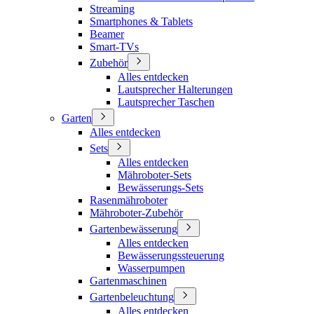
Streaming
Smartphones & Tablets
Beamer
Smart-TVs
Zubehör
Alles entdecken
Lautsprecher Halterungen
Lautsprecher Taschen
Garten
Alles entdecken
Sets
Alles entdecken
Mähroboter-Sets
Bewässerungs-Sets
Rasenmähroboter
Mähroboter-Zubehör
Gartenbewässerung
Alles entdecken
Bewässerungssteuerung
Wasserpumpen
Gartenmaschinen
Gartenbeleuchtung
Alles entdecken