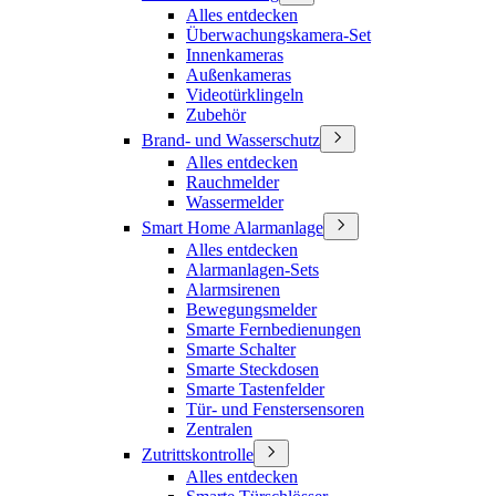
Alles entdecken
Überwachungskamera-Set
Innenkameras
Außenkameras
Videotürklingeln
Zubehör
Brand- und Wasserschutz
Alles entdecken
Rauchmelder
Wassermelder
Smart Home Alarmanlage
Alles entdecken
Alarmanlagen-Sets
Alarmsirenen
Bewegungsmelder
Smarte Fernbedienungen
Smarte Schalter
Smarte Steckdosen
Smarte Tastenfelder
Tür- und Fenstersensoren
Zentralen
Zutrittskontrolle
Alles entdecken