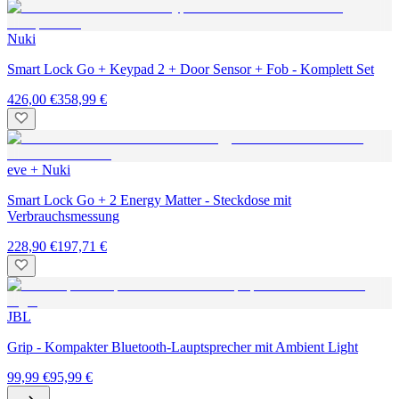
Nuki
Smart Lock Go + Keypad 2 + Door Sensor + Fob - Komplett Set
426,00 €
358,99 €
eve + Nuki
Smart Lock Go + 2 Energy Matter - Steckdose mit
Verbrauchsmessung
228,90 €
197,71 €
JBL
Grip - Kompakter Bluetooth-Lauptsprecher mit Ambient Light
99,99 €
95,99 €