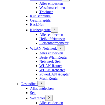
Alles entdecken
Waschmaschinen
Trockner
Kühlschränke
Geschirrspüler
Backöfen
Küchengeräte
Alles entdecken
Heißluftfritteusen
Fleischthermometer
WLAN Netzwerk
Alles entdecken
Beste Wlan Router
Netzwerk-Sets
WLAN Router
WLAN Repeater
PowerLAN Adapter
Mesh Router
Gesundheit
Alles entdecken
Sets
Wearables
Alles entdecken