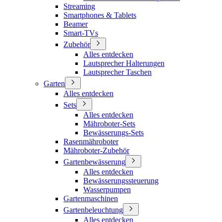
Streaming
Smartphones & Tablets
Beamer
Smart-TVs
Zubehör
Alles entdecken
Lautsprecher Halterungen
Lautsprecher Taschen
Garten
Alles entdecken
Sets
Alles entdecken
Mähroboter-Sets
Bewässerungs-Sets
Rasenmähroboter
Mähroboter-Zubehör
Gartenbewässerung
Alles entdecken
Bewässerungssteuerung
Wasserpumpen
Gartenmaschinen
Gartenbeleuchtung
Alles entdecken