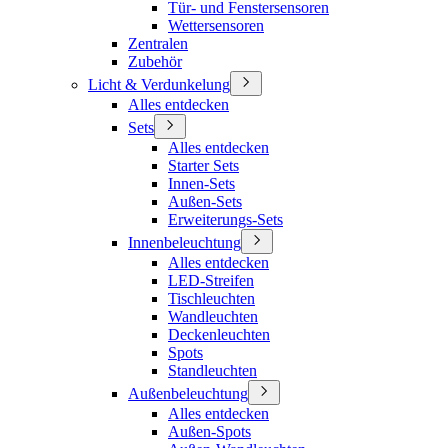
Tür- und Fenstersensoren
Wettersensoren
Zentralen
Zubehör
Licht & Verdunkelung
Alles entdecken
Sets
Alles entdecken
Starter Sets
Innen-Sets
Außen-Sets
Erweiterungs-Sets
Innenbeleuchtung
Alles entdecken
LED-Streifen
Tischleuchten
Wandleuchten
Deckenleuchten
Spots
Standleuchten
Außenbeleuchtung
Alles entdecken
Außen-Spots