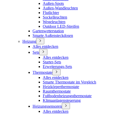
Außen-Spots
Außen-Wandleuchten
Flutlichter
Sockelleuchten
Wegeleuchten
Outdoor LED-Streifen
Gartenwetterstation
Smarte Außensteckdosen
Heizung
Alles entdecken
Sets
Alles entdecken
Starter-Sets
Erweiterungs-Sets
Thermostate
Alles entdecken
Smarte Thermostate im Vergleich
Heizkörperthermostate
Raumthermostate
Fußbodenheizungsthermostate
Klimaanlagensteuerung
Heizungssensoren
Alles entdecken