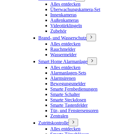
Alles entdecken
Überwachungskamera-Set
Innenkameras
Außenkameras
Videotürklingeln
Zubehör
Brand- und Wasserschutz
Alles entdecken
Rauchmelder
Wassermelder
Smart Home Alarmanlage
Alles entdecken
Alarmanlagen-Sets
Alarmsirenen
Bewegungsmelder
Smarte Fernbedienungen
Smarte Schalter
Smarte Steckdosen
Smarte Tastenfelder
Tür- und Fenstersensoren
Zentralen
Zutrittskontrolle
Alles entdecken