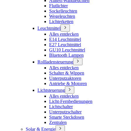
Außen-Wandleuchten
Flutlichter
Sockelleuchten
Wegeleuchten
Lichterketten
Leuchtmittel
Alles entdecken
E14 Leuchtmittel
E27 Leuchtmittel
GU10 Leuchtmittel
Bluetooth Lampen
Rollladensteuerung
Alles entdecken
Schalter & Wippen
Unterputzaktoren
Antriebe & Motoren
Lichtsteuerung
Alles entdecken
Licht-Fernbedienungen
Lichtschalter
Unterputzschalter
Smarte Steckdosen
Zentralen
Solar & Energie