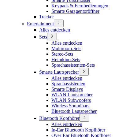
Smarte Türschlösser
Keypads & Fernbedienungen
Smarte Garagentoröffner
Tracker
Entertainment
Alles entdecken
Sets
Alles entdecken
Multiroom-Sets
Stereo-Sets
Heimkino-Sets
Sprachassistenten-Sets
Smarte Lautsprecher
Alles entdecken
Sprachassistenten
Smarte Displays
WLAN Lautsprecher
WLAN Subwoofers
Wireless Soundbars
Bluetooth Lautsprecher
Bluetooth Kopfhörer
Alles entdecken
In-Ear Bluetooth Kopfhörer
Over-Ear Bluetooth Kopfhörer