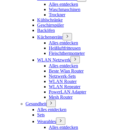
Alles entdecken
Waschmaschinen
Trockner
Kühlschränke
Geschirrspüler
Backöfen
Küchengeräte
Alles entdecken
Heißluftfritteusen
Fleischthermometer
WLAN Netzwerk
Alles entdecken
Beste Wlan Router
Netzwerk-Sets
WLAN Router
WLAN Repeater
PowerLAN Adapter
Mesh Router
Gesundheit
Alles entdecken
Sets
Wearables
Alles entdecken