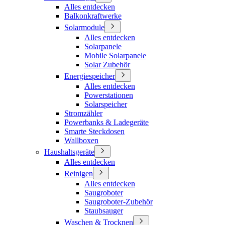
Alles entdecken
Balkonkraftwerke
Solarmodule
Alles entdecken
Solarpanele
Mobile Solarpanele
Solar Zubehör
Energiespeicher
Alles entdecken
Powerstationen
Solarspeicher
Stromzähler
Powerbanks & Ladegeräte
Smarte Steckdosen
Wallboxen
Haushaltsgeräte
Alles entdecken
Reinigen
Alles entdecken
Saugroboter
Saugroboter-Zubehör
Staubsauger
Waschen & Trocknen