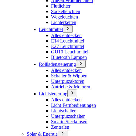
Außen-Wandleuchten
Flutlichter
Sockelleuchten
Wegeleuchten
Lichterketten
Leuchtmittel
Alles entdecken
E14 Leuchtmittel
E27 Leuchtmittel
GU10 Leuchtmittel
Bluetooth Lampen
Rollladensteuerung
Alles entdecken
Schalter & Wippen
Unterputzaktoren
Antriebe & Motoren
Lichtsteuerung
Alles entdecken
Licht-Fernbedienungen
Lichtschalter
Unterputzschalter
Smarte Steckdosen
Zentralen
Solar & Energie