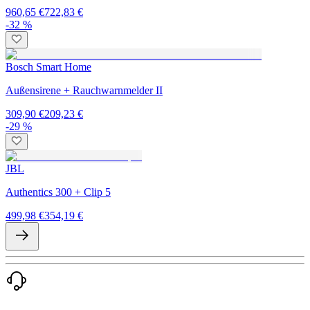
960,65 €
722,83 €
-32 %
Bosch Smart Home
Außensirene + Rauchwarnmelder II
309,90 €
209,23 €
-29 %
JBL
Authentics 300 + Clip 5
499,98 €
354,19 €