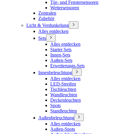
Tür- und Fenstersensoren
Wettersensoren
Zentralen
Zubehör
Licht & Verdunkelung
Alles entdecken
Sets
Alles entdecken
Starter Sets
Innen-Sets
Außen-Sets
Erweiterungs-Sets
Innenbeleuchtung
Alles entdecken
LED-Streifen
Tischleuchten
Wandleuchten
Deckenleuchten
Spots
Standleuchten
Außenbeleuchtung
Alles entdecken
Außen-Spots