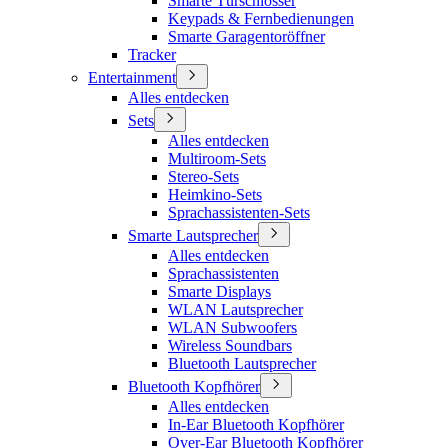
Smarte Türschlösser
Keypads & Fernbedienungen
Smarte Garagentoröffner
Tracker
Entertainment
Alles entdecken
Sets
Alles entdecken
Multiroom-Sets
Stereo-Sets
Heimkino-Sets
Sprachassistenten-Sets
Smarte Lautsprecher
Alles entdecken
Sprachassistenten
Smarte Displays
WLAN Lautsprecher
WLAN Subwoofers
Wireless Soundbars
Bluetooth Lautsprecher
Bluetooth Kopfhörer
Alles entdecken
In-Ear Bluetooth Kopfhörer
Over-Ear Bluetooth Kopfhörer