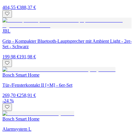
404,55 €
388,37 €
JBL
Grip - Kompakter Bluetooth-Lauptsprecher mit Ambient Light - 2er-
Set - Schwarz
199,98 €
191,98 €
Bosch Smart Home
Tür-/Fensterkontakt II [+M] - 6er-Set
269,70 €
258,91 €
-24 %
Bosch Smart Home
Alarmsystem L