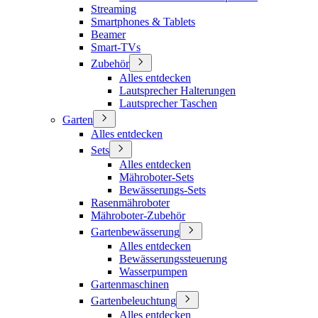
Streaming
Smartphones & Tablets
Beamer
Smart-TVs
Zubehör
Alles entdecken
Lautsprecher Halterungen
Lautsprecher Taschen
Garten
Alles entdecken
Sets
Alles entdecken
Mähroboter-Sets
Bewässerungs-Sets
Rasenmähroboter
Mähroboter-Zubehör
Gartenbewässerung
Alles entdecken
Bewässerungssteuerung
Wasserpumpen
Gartenmaschinen
Gartenbeleuchtung
Alles entdecken