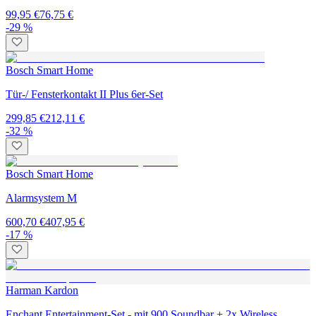
99,95 €
76,75 €
-29 %
Bosch Smart Home
Tür-/ Fensterkontakt II Plus 6er-Set
299,85 €
212,11 €
-32 %
Bosch Smart Home
Alarmsystem M
600,70 €
407,95 €
-17 %
Harman Kardon
Enchant Entertainment-Set - mit 900 Soundbar + 2x Wireless