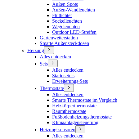
Außen-Spots
Außen-Wandleuchten
Flutlichter
Sockelleuchten
Wegeleuchten
Outdoor LED-Streifen
Gartenwetterstation
Smarte Außensteckdosen
Heizung
Alles entdecken
Sets
Alles entdecken
Starter-Sets
Erweiterungs-Sets
Thermostate
Alles entdecken
Smarte Thermostate im Vergleich
Heizkörperthermostate
Raumthermostate
Fußbodenheizungsthermostate
Klimaanlagensteuerung
Heizungssensoren
Alles entdecken