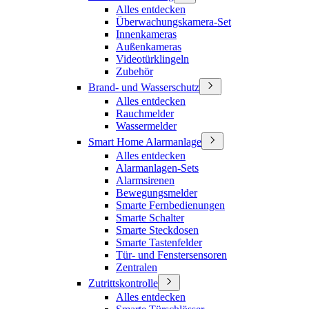
Alles entdecken
Überwachungskamera-Set
Innenkameras
Außenkameras
Videotürklingeln
Zubehör
Brand- und Wasserschutz
Alles entdecken
Rauchmelder
Wassermelder
Smart Home Alarmanlage
Alles entdecken
Alarmanlagen-Sets
Alarmsirenen
Bewegungsmelder
Smarte Fernbedienungen
Smarte Schalter
Smarte Steckdosen
Smarte Tastenfelder
Tür- und Fenstersensoren
Zentralen
Zutrittskontrolle
Alles entdecken