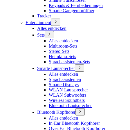
Smarte Türschlösser
Keypads & Fernbedienungen
Smarte Garagentoröffner
Tracker
Entertainment
Alles entdecken
Sets
Alles entdecken
Multiroom-Sets
Stereo-Sets
Heimkino-Sets
Sprachassistenten-Sets
Smarte Lautsprecher
Alles entdecken
Sprachassistenten
Smarte Displays
WLAN Lautsprecher
WLAN Subwoofers
Wireless Soundbars
Bluetooth Lautsprecher
Bluetooth Kopfhörer
Alles entdecken
In-Ear Bluetooth Kopfhörer
Over-Ear Bluetooth Kopfhörer