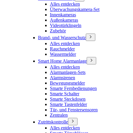
Alles entdecken
Überwachungskamera-Set
Innenkameras
Außenkameras
Videotürklingeln
Zubehör
Brand- und Wasserschutz
Alles entdecken
Rauchmelder
Wassermelder
Smart Home Alarmanlage
Alles entdecken
Alarmanlagen-Sets
Alarmsirenen
Bewegungsmelder
Smarte Fernbedienungen
Smarte Schalter
Smarte Steckdosen
Smarte Tastenfelder
Tür- und Fenstersensoren
Zentralen
Zutrittskontrolle
Alles entdecken