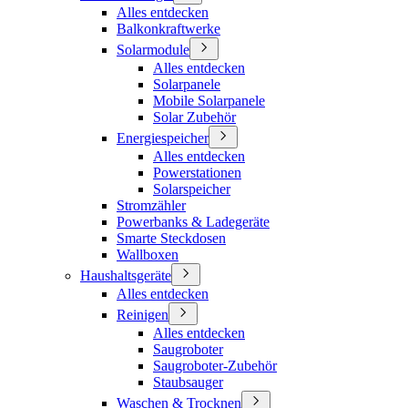
Alles entdecken
Balkonkraftwerke
Solarmodule
Alles entdecken
Solarpanele
Mobile Solarpanele
Solar Zubehör
Energiespeicher
Alles entdecken
Powerstationen
Solarspeicher
Stromzähler
Powerbanks & Ladegeräte
Smarte Steckdosen
Wallboxen
Haushaltsgeräte
Alles entdecken
Reinigen
Alles entdecken
Saugroboter
Saugroboter-Zubehör
Staubsauger
Waschen & Trocknen