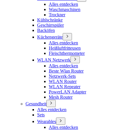
Alles entdecken
Waschmaschinen
Trockner
Kühlschränke
Geschirrspüler
Backöfen
Küchengeräte
Alles entdecken
Heißluftfritteusen
Fleischthermometer
WLAN Netzwerk
Alles entdecken
Beste Wlan Router
Netzwerk-Sets
WLAN Router
WLAN Repeater
PowerLAN Adapter
Mesh Router
Gesundheit
Alles entdecken
Sets
Wearables
Alles entdecken