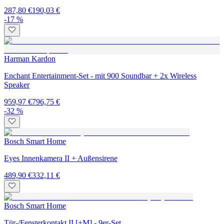
287,80 €
190,03 €
-17 %
Harman Kardon
Enchant Entertainment-Set - mit 900 Soundbar + 2x Wireless
Speaker
959,97 €
796,75 €
-32 %
Bosch Smart Home
Eyes Innenkamera II + Außensirene
489,90 €
332,11 €
Bosch Smart Home
Tür-/Fensterkontakt II [+M] - 9er-Set