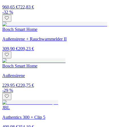
960,65 €
722,83 €
-32 %
Bosch Smart Home
Außensirene + Rauchwarnmelder II
309,90 €
209,23 €
Bosch Smart Home
Außensirene
229,95 €
220,75 €
-29 %
JBL
Authentics 300 + Clip 5
499,98 €
354,19 €