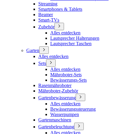
Streaming
Smartphones & Tablets
Beamer
Smart-TVs
Zubehör
Alles entdecken
Lautsprecher Halterungen
Lautsprecher Taschen
Garten
Alles entdecken
Sets
Alles entdecken
Mähroboter-Sets
Bewässerungs-Sets
Rasenmähroboter
Mähroboter-Zubehör
Gartenbewässerung
Alles entdecken
Bewässerungssteuerung
Wasserpumpen
Gartenmaschinen
Gartenbeleuchtung
Alles entdecken