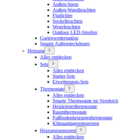
Außen-Spots
Außen-Wandleuchten
Flutlichter
Sockelleuchten
Wegeleuchten
Outdoor LED-Streifen
Gartenwetterstation
Smarte Außensteckdosen
Heizung
Alles entdecken
Sets
Alles entdecken
Starter-Sets
Erweiterungs-Sets
Thermostate
Alles entdecken
Smarte Thermostate im Vergleich
Heizkörperthermostate
Raumthermostate
Fußbodenheizungsthermostate
Klimaanlagensteuerung
Heizungssensoren
Alles entdecken