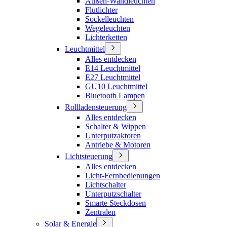
Außen-Wandleuchten
Flutlichter
Sockelleuchten
Wegeleuchten
Lichterketten
Leuchtmittel
Alles entdecken
E14 Leuchtmittel
E27 Leuchtmittel
GU10 Leuchtmittel
Bluetooth Lampen
Rollladensteuerung
Alles entdecken
Schalter & Wippen
Unterputzaktoren
Antriebe & Motoren
Lichtsteuerung
Alles entdecken
Licht-Fernbedienungen
Lichtschalter
Unterputzschalter
Smarte Steckdosen
Zentralen
Solar & Energie