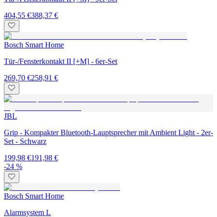
404,55 €
388,37 €
Bosch Smart Home
Tür-/Fensterkontakt II [+M] - 6er-Set
269,70 €
258,91 €
JBL
Grip - Kompakter Bluetooth-Lauptsprecher mit Ambient Light - 2er-
Set - Schwarz
199,98 €
191,98 €
-24 %
Bosch Smart Home
Alarmsystem L