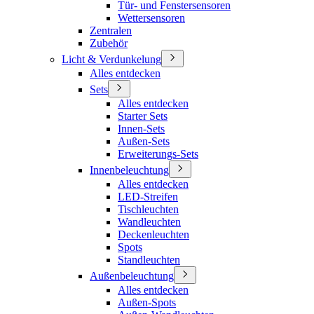
Tür- und Fenstersensoren
Wettersensoren
Zentralen
Zubehör
Licht & Verdunkelung
Alles entdecken
Sets
Alles entdecken
Starter Sets
Innen-Sets
Außen-Sets
Erweiterungs-Sets
Innenbeleuchtung
Alles entdecken
LED-Streifen
Tischleuchten
Wandleuchten
Deckenleuchten
Spots
Standleuchten
Außenbeleuchtung
Alles entdecken
Außen-Spots