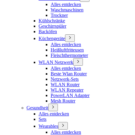
Alles entdecken
Waschmaschinen
Trockner
Kühlschränke
Geschirrspüler
Backöfen
Küchengeräte
Alles entdecken
Heißluftfritteusen
Fleischthermometer
WLAN Netzwerk
Alles entdecken
Beste Wlan Router
Netzwerk-Sets
WLAN Router
WLAN Repeater
PowerLAN Adapter
Mesh Router
Gesundheit
Alles entdecken
Sets
Wearables
Alles entdecken