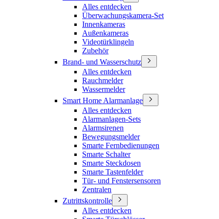
Alles entdecken
Überwachungskamera-Set
Innenkameras
Außenkameras
Videotürklingeln
Zubehör
Brand- und Wasserschutz
Alles entdecken
Rauchmelder
Wassermelder
Smart Home Alarmanlage
Alles entdecken
Alarmanlagen-Sets
Alarmsirenen
Bewegungsmelder
Smarte Fernbedienungen
Smarte Schalter
Smarte Steckdosen
Smarte Tastenfelder
Tür- und Fenstersensoren
Zentralen
Zutrittskontrolle
Alles entdecken