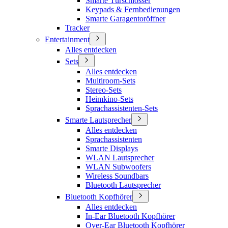
Smarte Türschlösser
Keypads & Fernbedienungen
Smarte Garagentoröffner
Tracker
Entertainment
Alles entdecken
Sets
Alles entdecken
Multiroom-Sets
Stereo-Sets
Heimkino-Sets
Sprachassistenten-Sets
Smarte Lautsprecher
Alles entdecken
Sprachassistenten
Smarte Displays
WLAN Lautsprecher
WLAN Subwoofers
Wireless Soundbars
Bluetooth Lautsprecher
Bluetooth Kopfhörer
Alles entdecken
In-Ear Bluetooth Kopfhörer
Over-Ear Bluetooth Kopfhörer