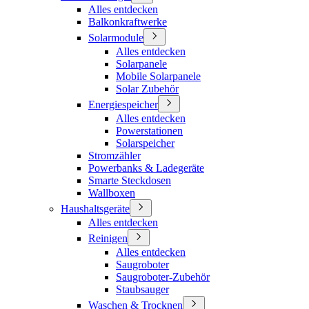
Alles entdecken
Balkonkraftwerke
Solarmodule
Alles entdecken
Solarpanele
Mobile Solarpanele
Solar Zubehör
Energiespeicher
Alles entdecken
Powerstationen
Solarspeicher
Stromzähler
Powerbanks & Ladegeräte
Smarte Steckdosen
Wallboxen
Haushaltsgeräte
Alles entdecken
Reinigen
Alles entdecken
Saugroboter
Saugroboter-Zubehör
Staubsauger
Waschen & Trocknen