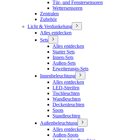
Tür- und Fenstersensoren
Wettersensoren
Zentralen
Zubehör
Licht & Verdunkelung
Alles entdecken
Sets
Alles entdecken
Starter Sets
Innen-Sets
Außen-Sets
Erweiterungs-Sets
Innenbeleuchtung
Alles entdecken
LED-Streifen
Tischleuchten
Wandleuchten
Deckenleuchten
Spots
Standleuchten
Außenbeleuchtung
Alles entdecken
Außen-Spots