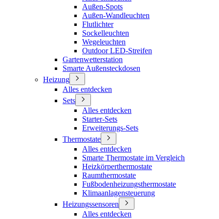
Außen-Spots
Außen-Wandleuchten
Flutlichter
Sockelleuchten
Wegeleuchten
Outdoor LED-Streifen
Gartenwetterstation
Smarte Außensteckdosen
Heizung
Alles entdecken
Sets
Alles entdecken
Starter-Sets
Erweiterungs-Sets
Thermostate
Alles entdecken
Smarte Thermostate im Vergleich
Heizkörperthermostate
Raumthermostate
Fußbodenheizungsthermostate
Klimaanlagensteuerung
Heizungssensoren
Alles entdecken