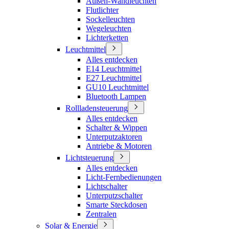
Außen-Wandleuchten
Flutlichter
Sockelleuchten
Wegeleuchten
Lichterketten
Leuchtmittel
Alles entdecken
E14 Leuchtmittel
E27 Leuchtmittel
GU10 Leuchtmittel
Bluetooth Lampen
Rollladensteuerung
Alles entdecken
Schalter & Wippen
Unterputzaktoren
Antriebe & Motoren
Lichtsteuerung
Alles entdecken
Licht-Fernbedienungen
Lichtschalter
Unterputzschalter
Smarte Steckdosen
Zentralen
Solar & Energie