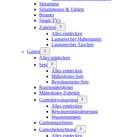
Streaming
Smartphones & Tablets
Beamer
Smart-TVs
Zubehör
Alles entdecken
Lautsprecher Halterungen
Lautsprecher Taschen
Garten
Alles entdecken
Sets
Alles entdecken
Mähroboter-Sets
Bewässerungs-Sets
Rasenmähroboter
Mähroboter-Zubehör
Gartenbewässerung
Alles entdecken
Bewässerungssteuerung
Wasserpumpen
Gartenmaschinen
Gartenbeleuchtung
Alles entdecken