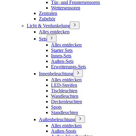
Tür- und Fenstersensoren
Wettersensoren
Zentralen
Zubehör
Licht & Verdunkelung
Alles entdecken
Sets
Alles entdecken
Starter Sets
Innen-Sets
Außen-Sets
Erweiterungs-Sets
Innenbeleuchtung
Alles entdecken
LED-Streifen
Tischleuchten
Wandleuchten
Deckenleuchten
Spots
Standleuchten
Außenbeleuchtung
Alles entdecken
Außen-Spots