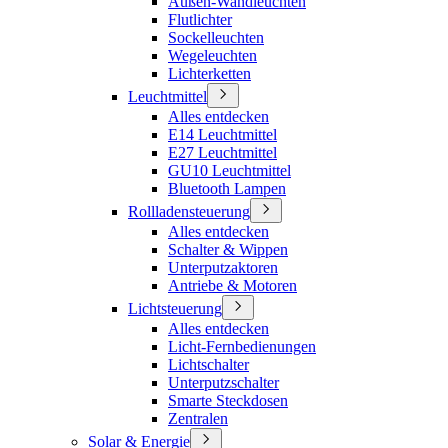
Außen-Wandleuchten
Flutlichter
Sockelleuchten
Wegeleuchten
Lichterketten
Leuchtmittel
Alles entdecken
E14 Leuchtmittel
E27 Leuchtmittel
GU10 Leuchtmittel
Bluetooth Lampen
Rollladensteuerung
Alles entdecken
Schalter & Wippen
Unterputzaktoren
Antriebe & Motoren
Lichtsteuerung
Alles entdecken
Licht-Fernbedienungen
Lichtschalter
Unterputzschalter
Smarte Steckdosen
Zentralen
Solar & Energie