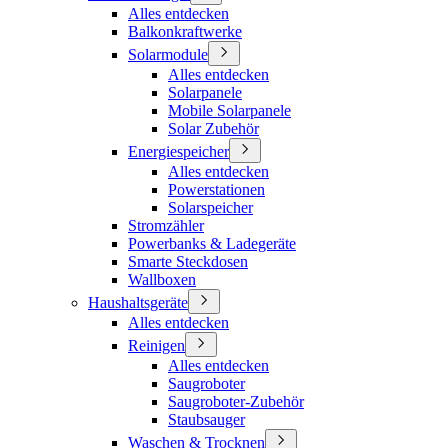
Alles entdecken
Balkonkraftwerke
Solarmodule
Alles entdecken
Solarpanele
Mobile Solarpanele
Solar Zubehör
Energiespeicher
Alles entdecken
Powerstationen
Solarspeicher
Stromzähler
Powerbanks & Ladegeräte
Smarte Steckdosen
Wallboxen
Haushaltsgeräte
Alles entdecken
Reinigen
Alles entdecken
Saugroboter
Saugroboter-Zubehör
Staubsauger
Waschen & Trocknen