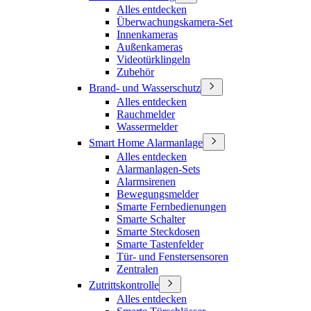
Alles entdecken
Überwachungskamera-Set
Innenkameras
Außenkameras
Videotürklingeln
Zubehör
Brand- und Wasserschutz
Alles entdecken
Rauchmelder
Wassermelder
Smart Home Alarmanlage
Alles entdecken
Alarmanlagen-Sets
Alarmsirenen
Bewegungsmelder
Smarte Fernbedienungen
Smarte Schalter
Smarte Steckdosen
Smarte Tastenfelder
Tür- und Fenstersensoren
Zentralen
Zutrittskontrolle
Alles entdecken