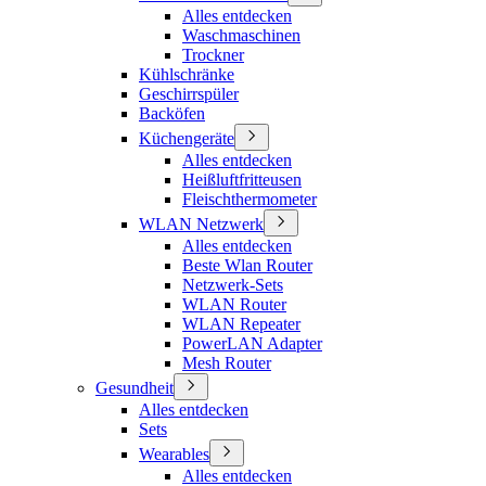
Alles entdecken
Waschmaschinen
Trockner
Kühlschränke
Geschirrspüler
Backöfen
Küchengeräte
Alles entdecken
Heißluftfritteusen
Fleischthermometer
WLAN Netzwerk
Alles entdecken
Beste Wlan Router
Netzwerk-Sets
WLAN Router
WLAN Repeater
PowerLAN Adapter
Mesh Router
Gesundheit
Alles entdecken
Sets
Wearables
Alles entdecken