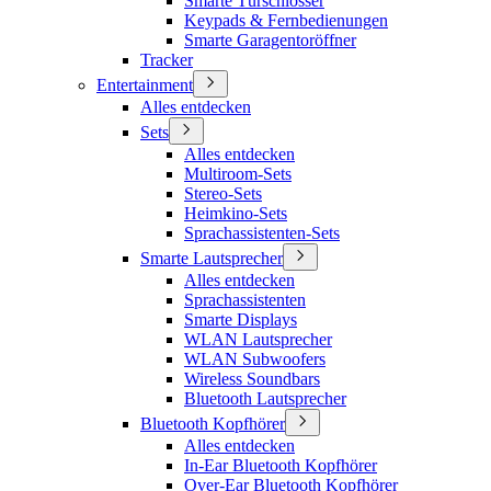
Smarte Türschlösser
Keypads & Fernbedienungen
Smarte Garagentoröffner
Tracker
Entertainment
Alles entdecken
Sets
Alles entdecken
Multiroom-Sets
Stereo-Sets
Heimkino-Sets
Sprachassistenten-Sets
Smarte Lautsprecher
Alles entdecken
Sprachassistenten
Smarte Displays
WLAN Lautsprecher
WLAN Subwoofers
Wireless Soundbars
Bluetooth Lautsprecher
Bluetooth Kopfhörer
Alles entdecken
In-Ear Bluetooth Kopfhörer
Over-Ear Bluetooth Kopfhörer