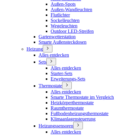
Außen-Spots
Außen-Wandleuchten
Flutlichter
Sockelleuchten
Wegeleuchten
Outdoor LED-Streifen
Gartenwetterstation
Smarte Außensteckdosen
Heizung
Alles entdecken
Sets
Alles entdecken
Starter-Sets
Erweiterungs-Sets
Thermostate
Alles entdecken
Smarte Thermostate im Vergleich
Heizkörperthermostate
Raumthermostate
Fußbodenheizungsthermostate
Klimaanlagensteuerung
Heizungssensoren
Alles entdecken