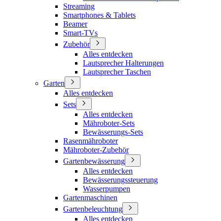
Streaming
Smartphones & Tablets
Beamer
Smart-TVs
Zubehör
Alles entdecken
Lautsprecher Halterungen
Lautsprecher Taschen
Garten
Alles entdecken
Sets
Alles entdecken
Mähroboter-Sets
Bewässerungs-Sets
Rasenmähroboter
Mähroboter-Zubehör
Gartenbewässerung
Alles entdecken
Bewässerungssteuerung
Wasserpumpen
Gartenmaschinen
Gartenbeleuchtung
Alles entdecken