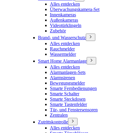
Alles entdecken
Überwachungskamera-Set
Innenkameras
Außenkameras
Videotürklingeln
Zubehör
Brand- und Wasserschutz
Alles entdecken
Rauchmelder
Wassermelder
Smart Home Alarmanlage
Alles entdecken
Alarmanlagen-Sets
Alarmsirenen
Bewegungsmelder
Smarte Fernbedienungen
Smarte Schalter
Smarte Steckdosen
Smarte Tastenfelder
Tür- und Fenstersensoren
Zentralen
Zutrittskontrolle
Alles entdecken