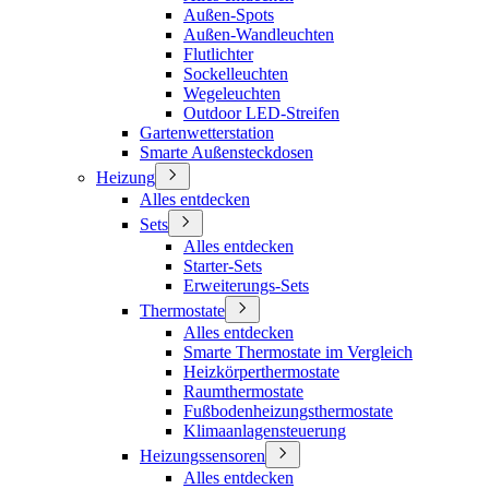
Außen-Spots
Außen-Wandleuchten
Flutlichter
Sockelleuchten
Wegeleuchten
Outdoor LED-Streifen
Gartenwetterstation
Smarte Außensteckdosen
Heizung
Alles entdecken
Sets
Alles entdecken
Starter-Sets
Erweiterungs-Sets
Thermostate
Alles entdecken
Smarte Thermostate im Vergleich
Heizkörperthermostate
Raumthermostate
Fußbodenheizungsthermostate
Klimaanlagensteuerung
Heizungssensoren
Alles entdecken