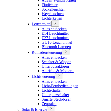
Außen-Wandleuchten
Flutlichter
Sockelleuchten
Wegeleuchten
Lichterketten
Leuchtmittel
Alles entdecken
E14 Leuchtmittel
E27 Leuchtmittel
GU10 Leuchtmittel
Bluetooth Lampen
Rollladensteuerung
Alles entdecken
Schalter & Wippen
Unterputzaktoren
Antriebe & Motoren
Lichtsteuerung
Alles entdecken
Licht-Fernbedienungen
Lichtschalter
Unterputzschalter
Smarte Steckdosen
Zentralen
Solar & Energie