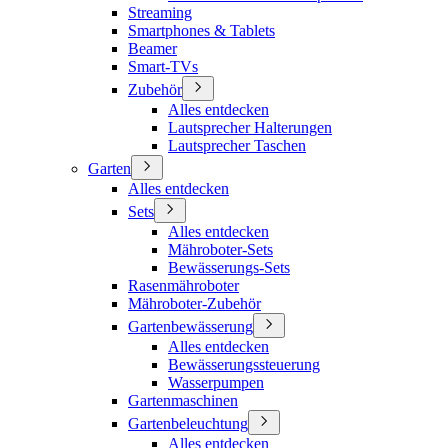
Streaming
Smartphones & Tablets
Beamer
Smart-TVs
Zubehör
Alles entdecken
Lautsprecher Halterungen
Lautsprecher Taschen
Garten
Alles entdecken
Sets
Alles entdecken
Mähroboter-Sets
Bewässerungs-Sets
Rasenmähroboter
Mähroboter-Zubehör
Gartenbewässerung
Alles entdecken
Bewässerungssteuerung
Wasserpumpen
Gartenmaschinen
Gartenbeleuchtung
Alles entdecken