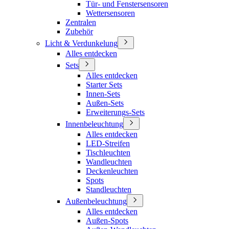
Tür- und Fenstersensoren
Wettersensoren
Zentralen
Zubehör
Licht & Verdunkelung
Alles entdecken
Sets
Alles entdecken
Starter Sets
Innen-Sets
Außen-Sets
Erweiterungs-Sets
Innenbeleuchtung
Alles entdecken
LED-Streifen
Tischleuchten
Wandleuchten
Deckenleuchten
Spots
Standleuchten
Außenbeleuchtung
Alles entdecken
Außen-Spots