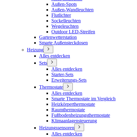
Außen-Spots
Außen-Wandleuchten
Flutlichter
Sockelleuchten
Wegeleuchten
Outdoor LED-Streifen
Gartenwetterstation
Smarte Außensteckdosen
Heizung
Alles entdecken
Sets
Alles entdecken
Starter-Sets
Erweiterungs-Sets
Thermostate
Alles entdecken
Smarte Thermostate im Vergleich
Heizkörperthermostate
Raumthermostate
Fußbodenheizungsthermostate
Klimaanlagensteuerung
Heizungssensoren
Alles entdecken