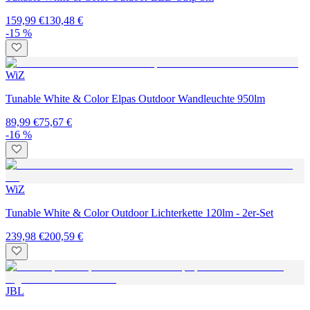
159,99 €
130,48 €
-15 %
WiZ
Tunable White & Color Elpas Outdoor Wandleuchte 950lm
89,99 €
75,67 €
-16 %
WiZ
Tunable White & Color Outdoor Lichterkette 120lm - 2er-Set
239,98 €
200,59 €
JBL