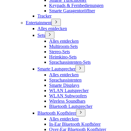
Smarte Türschlösser
Keypads & Fernbedienungen
Smarte Garagentoröffner
Tracker
Entertainment
Alles entdecken
Sets
Alles entdecken
Multiroom-Sets
Stereo-Sets
Heimkino-Sets
Sprachassistenten-Sets
Smarte Lautsprecher
Alles entdecken
Sprachassistenten
Smarte Displays
WLAN Lautsprecher
WLAN Subwoofers
Wireless Soundbars
Bluetooth Lautsprecher
Bluetooth Kopfhörer
Alles entdecken
In-Ear Bluetooth Kopfhörer
Over-Ear Bluetooth Kopfhörer