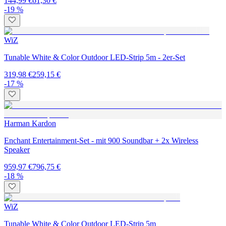
144,99 €
61,30 €
-19 %
WiZ
Tunable White & Color Outdoor LED-Strip 5m - 2er-Set
319,98 €
259,15 €
-17 %
Harman Kardon
Enchant Entertainment-Set - mit 900 Soundbar + 2x Wireless
Speaker
959,97 €
796,75 €
-18 %
WiZ
Tunable White & Color Outdoor LED-Strip 5m