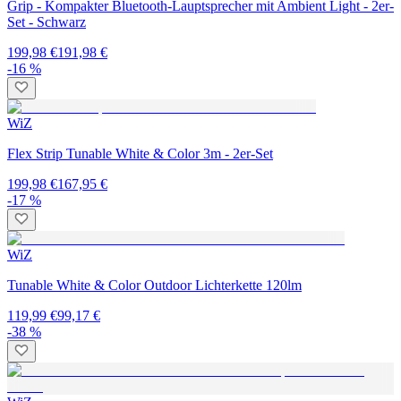
Grip - Kompakter Bluetooth-Lauptsprecher mit Ambient Light - 2er-
Set - Schwarz
199,98 €
191,98 €
-16 %
WiZ
Flex Strip Tunable White & Color 3m - 2er-Set
199,98 €
167,95 €
-17 %
WiZ
Tunable White & Color Outdoor Lichterkette 120lm
119,99 €
99,17 €
-38 %