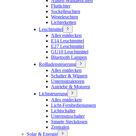
Außen-Wandleuchten
Flutlichter
Sockelleuchten
Wegeleuchten
Lichterketten
Leuchtmittel
Alles entdecken
E14 Leuchtmittel
E27 Leuchtmittel
GU10 Leuchtmittel
Bluetooth Lampen
Rollladensteuerung
Alles entdecken
Schalter & Wippen
Unterputzaktoren
Antriebe & Motoren
Lichtsteuerung
Alles entdecken
Licht-Fernbedienungen
Lichtschalter
Unterputzschalter
Smarte Steckdosen
Zentralen
Solar & Energie