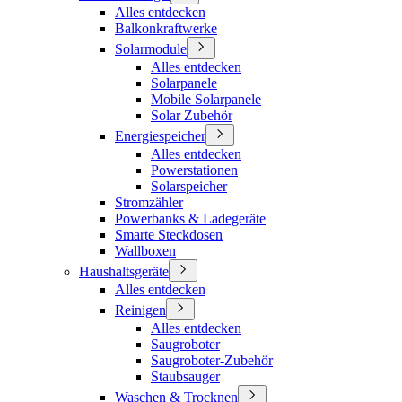
Alles entdecken
Balkonkraftwerke
Solarmodule
Alles entdecken
Solarpanele
Mobile Solarpanele
Solar Zubehör
Energiespeicher
Alles entdecken
Powerstationen
Solarspeicher
Stromzähler
Powerbanks & Ladegeräte
Smarte Steckdosen
Wallboxen
Haushaltsgeräte
Alles entdecken
Reinigen
Alles entdecken
Saugroboter
Saugroboter-Zubehör
Staubsauger
Waschen & Trocknen