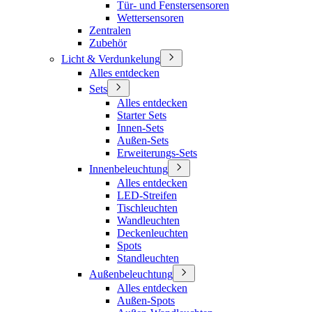
Tür- und Fenstersensoren
Wettersensoren
Zentralen
Zubehör
Licht & Verdunkelung
Alles entdecken
Sets
Alles entdecken
Starter Sets
Innen-Sets
Außen-Sets
Erweiterungs-Sets
Innenbeleuchtung
Alles entdecken
LED-Streifen
Tischleuchten
Wandleuchten
Deckenleuchten
Spots
Standleuchten
Außenbeleuchtung
Alles entdecken
Außen-Spots