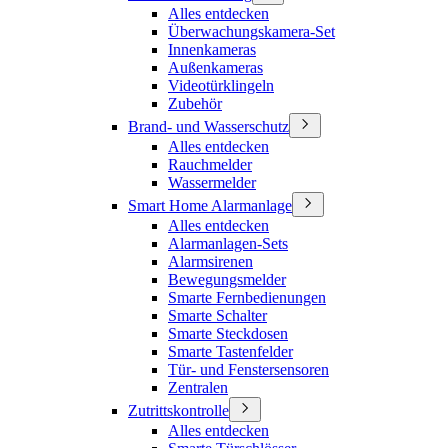
Alles entdecken
Überwachungskamera-Set
Innenkameras
Außenkameras
Videotürklingeln
Zubehör
Brand- und Wasserschutz
Alles entdecken
Rauchmelder
Wassermelder
Smart Home Alarmanlage
Alles entdecken
Alarmanlagen-Sets
Alarmsirenen
Bewegungsmelder
Smarte Fernbedienungen
Smarte Schalter
Smarte Steckdosen
Smarte Tastenfelder
Tür- und Fenstersensoren
Zentralen
Zutrittskontrolle
Alles entdecken