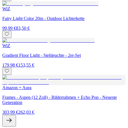
WiZ
Fairy Light Color 20m - Outdoor Lichterkette
99,99 €
83,50 €
WiZ
Gradient Floor Light - Stehleuchte - 2er-Set
179,98 €
153,55 €
Amazon + Aura
Frames - Aspen (12 Zoll) - Bilderrahmen + Echo Pop - Neueste
Generation
303,99 €
262,03 €