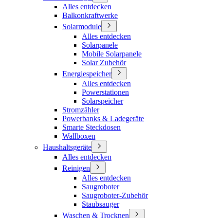
Alles entdecken
Balkonkraftwerke
Solarmodule
Alles entdecken
Solarpanele
Mobile Solarpanele
Solar Zubehör
Energiespeicher
Alles entdecken
Powerstationen
Solarspeicher
Stromzähler
Powerbanks & Ladegeräte
Smarte Steckdosen
Wallboxen
Haushaltsgeräte
Alles entdecken
Reinigen
Alles entdecken
Saugroboter
Saugroboter-Zubehör
Staubsauger
Waschen & Trocknen