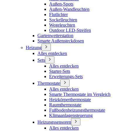
Außen-Spots
Außen-Wandleuchten
Flutlichter
Sockelleuchten
Wegeleuchten
Outdoor LED-Streifen
Gartenwetterstation
Smarte Außensteckdosen
Heizung
Alles entdecken
Sets
Alles entdecken
Starter-Sets
Erweiterungs-Sets
Thermostate
Alles entdecken
Smarte Thermostate im Vergleich
Heizkörperthermostate
Raumthermostate
Fußbodenheizungsthermostate
Klimaanlagensteuerung
Heizungssensoren
Alles entdecken