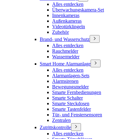
Alles entdecken
Überwachungskamera-Set
Innenkameras
Außenkameras
Videotürklingeln
Zubehör
Brand- und Wasserschutz
Alles entdecken
Rauchmelder
Wassermelder
Smart Home Alarmanlage
Alles entdecken
Alarmanlagen-Sets
Alarmsirenen
Bewegungsmelder
Smarte Fernbedienungen
Smarte Schalter
Smarte Steckdosen
Smarte Tastenfelder
Tür- und Fenstersensoren
Zentralen
Zutrittskontrolle
Alles entdecken