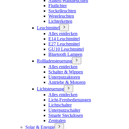
Außen-Wandleuchten
Flutlichter
Sockelleuchten
Wegeleuchten
Lichterketten
Leuchtmittel
Alles entdecken
E14 Leuchtmittel
E27 Leuchtmittel
GU10 Leuchtmittel
Bluetooth Lampen
Rollladensteuerung
Alles entdecken
Schalter & Wippen
Unterputzaktoren
Antriebe & Motoren
Lichtsteuerung
Alles entdecken
Licht-Fernbedienungen
Lichtschalter
Unterputzschalter
Smarte Steckdosen
Zentralen
Solar & Energie