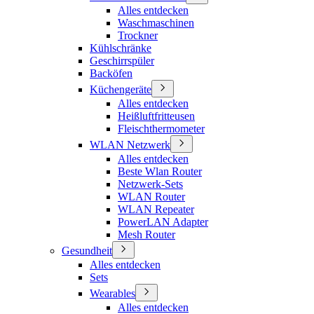
Alles entdecken
Waschmaschinen
Trockner
Kühlschränke
Geschirrspüler
Backöfen
Küchengeräte
Alles entdecken
Heißluftfritteusen
Fleischthermometer
WLAN Netzwerk
Alles entdecken
Beste Wlan Router
Netzwerk-Sets
WLAN Router
WLAN Repeater
PowerLAN Adapter
Mesh Router
Gesundheit
Alles entdecken
Sets
Wearables
Alles entdecken