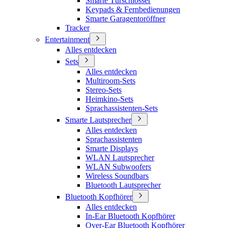
Smarte Türschlösser
Keypads & Fernbedienungen
Smarte Garagentoröffner
Tracker
Entertainment
Alles entdecken
Sets
Alles entdecken
Multiroom-Sets
Stereo-Sets
Heimkino-Sets
Sprachassistenten-Sets
Smarte Lautsprecher
Alles entdecken
Sprachassistenten
Smarte Displays
WLAN Lautsprecher
WLAN Subwoofers
Wireless Soundbars
Bluetooth Lautsprecher
Bluetooth Kopfhörer
Alles entdecken
In-Ear Bluetooth Kopfhörer
Over-Ear Bluetooth Kopfhörer