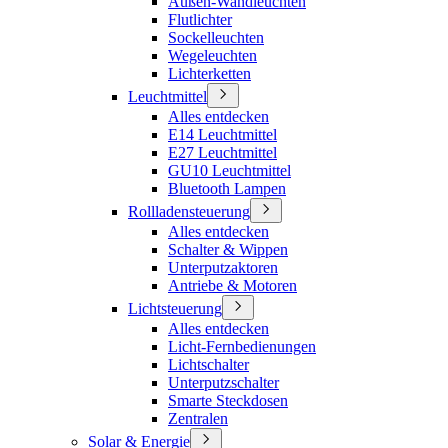
Außen-Wandleuchten
Flutlichter
Sockelleuchten
Wegeleuchten
Lichterketten
Leuchtmittel
Alles entdecken
E14 Leuchtmittel
E27 Leuchtmittel
GU10 Leuchtmittel
Bluetooth Lampen
Rollladensteuerung
Alles entdecken
Schalter & Wippen
Unterputzaktoren
Antriebe & Motoren
Lichtsteuerung
Alles entdecken
Licht-Fernbedienungen
Lichtschalter
Unterputzschalter
Smarte Steckdosen
Zentralen
Solar & Energie