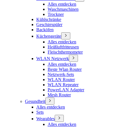
Alles entdecken
Waschmaschinen
Trockner
Kühlschränke
Geschirrspüler
Backöfen
Küchengeräte
Alles entdecken
Heißluftfritteusen
Fleischthermometer
WLAN Netzwerk
Alles entdecken
Beste Wlan Router
Netzwerk-Sets
WLAN Router
WLAN Repeater
PowerLAN Adapter
Mesh Router
Gesundheit
Alles entdecken
Sets
Wearables
Alles entdecken