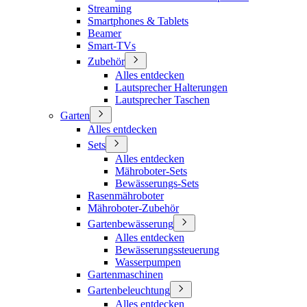
Streaming
Smartphones & Tablets
Beamer
Smart-TVs
Zubehör
Alles entdecken
Lautsprecher Halterungen
Lautsprecher Taschen
Garten
Alles entdecken
Sets
Alles entdecken
Mähroboter-Sets
Bewässerungs-Sets
Rasenmähroboter
Mähroboter-Zubehör
Gartenbewässerung
Alles entdecken
Bewässerungssteuerung
Wasserpumpen
Gartenmaschinen
Gartenbeleuchtung
Alles entdecken