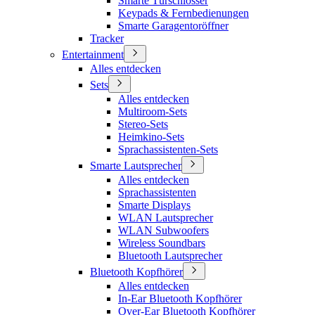
Smarte Türschlösser
Keypads & Fernbedienungen
Smarte Garagentoröffner
Tracker
Entertainment
Alles entdecken
Sets
Alles entdecken
Multiroom-Sets
Stereo-Sets
Heimkino-Sets
Sprachassistenten-Sets
Smarte Lautsprecher
Alles entdecken
Sprachassistenten
Smarte Displays
WLAN Lautsprecher
WLAN Subwoofers
Wireless Soundbars
Bluetooth Lautsprecher
Bluetooth Kopfhörer
Alles entdecken
In-Ear Bluetooth Kopfhörer
Over-Ear Bluetooth Kopfhörer