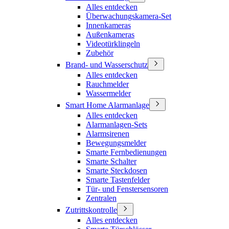
Alles entdecken
Überwachungskamera-Set
Innenkameras
Außenkameras
Videotürklingeln
Zubehör
Brand- und Wasserschutz
Alles entdecken
Rauchmelder
Wassermelder
Smart Home Alarmanlage
Alles entdecken
Alarmanlagen-Sets
Alarmsirenen
Bewegungsmelder
Smarte Fernbedienungen
Smarte Schalter
Smarte Steckdosen
Smarte Tastenfelder
Tür- und Fenstersensoren
Zentralen
Zutrittskontrolle
Alles entdecken