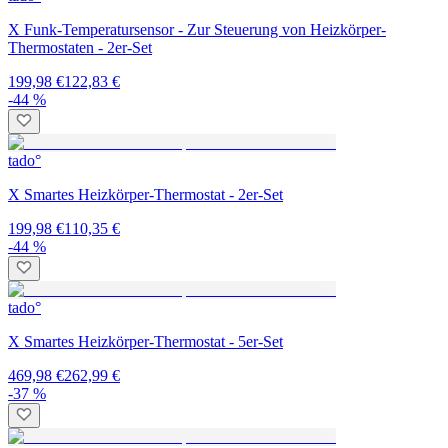
X Funk-Temperatursensor - Zur Steuerung von Heizkörper-
Thermostaten - 2er-Set
199,98 €
122,83 €
-44 %
tado°
X Smartes Heizkörper-Thermostat - 2er-Set
199,98 €
110,35 €
-44 %
tado°
X Smartes Heizkörper-Thermostat - 5er-Set
469,98 €
262,99 €
-37 %