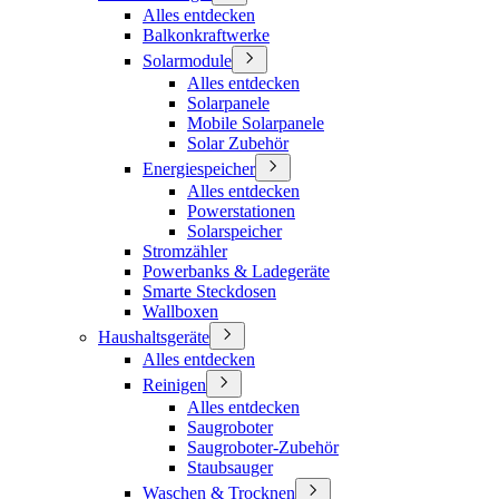
Alles entdecken
Balkonkraftwerke
Solarmodule
Alles entdecken
Solarpanele
Mobile Solarpanele
Solar Zubehör
Energiespeicher
Alles entdecken
Powerstationen
Solarspeicher
Stromzähler
Powerbanks & Ladegeräte
Smarte Steckdosen
Wallboxen
Haushaltsgeräte
Alles entdecken
Reinigen
Alles entdecken
Saugroboter
Saugroboter-Zubehör
Staubsauger
Waschen & Trocknen