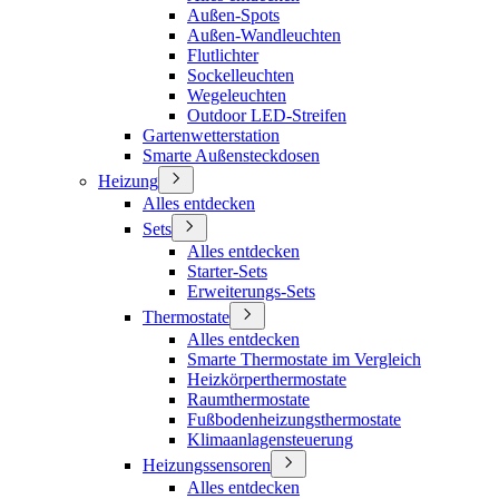
Außen-Spots
Außen-Wandleuchten
Flutlichter
Sockelleuchten
Wegeleuchten
Outdoor LED-Streifen
Gartenwetterstation
Smarte Außensteckdosen
Heizung
Alles entdecken
Sets
Alles entdecken
Starter-Sets
Erweiterungs-Sets
Thermostate
Alles entdecken
Smarte Thermostate im Vergleich
Heizkörperthermostate
Raumthermostate
Fußbodenheizungsthermostate
Klimaanlagensteuerung
Heizungssensoren
Alles entdecken