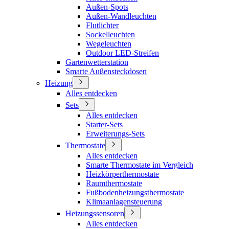
Außen-Spots
Außen-Wandleuchten
Flutlichter
Sockelleuchten
Wegeleuchten
Outdoor LED-Streifen
Gartenwetterstation
Smarte Außensteckdosen
Heizung
Alles entdecken
Sets
Alles entdecken
Starter-Sets
Erweiterungs-Sets
Thermostate
Alles entdecken
Smarte Thermostate im Vergleich
Heizkörperthermostate
Raumthermostate
Fußbodenheizungsthermostate
Klimaanlagensteuerung
Heizungssensoren
Alles entdecken