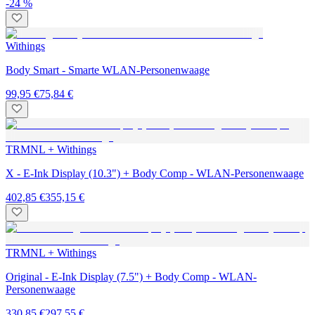
-24 %
Withings
Body Smart - Smarte WLAN-Personenwaage
99,95 €
75,84 €
TRMNL + Withings
X - E-Ink Display (10.3") + Body Comp - WLAN-Personenwaage
402,85 €
355,15 €
TRMNL + Withings
Original - E-Ink Display (7.5") + Body Comp - WLAN-
Personenwaage
330,85 €
297,55 €