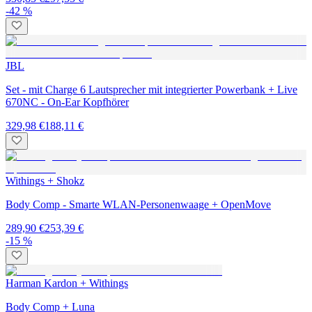
-42 %
JBL
Set - mit Charge 6 Lautsprecher mit integrierter Powerbank + Live
670NC - On-Ear Kopfhörer
329,98 €
188,11 €
Withings + Shokz
Body Comp - Smarte WLAN-Personenwaage + OpenMove
289,90 €
253,39 €
-15 %
Harman Kardon + Withings
Body Comp + Luna