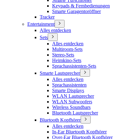
Smarte Türschlösser
Keypads & Fernbedienungen
Smarte Garagentoröffner
Tracker
Entertainment
Alles entdecken
Sets
Alles entdecken
Multiroom-Sets
Stereo-Sets
Heimkino-Sets
Sprachassistenten-Sets
Smarte Lautsprecher
Alles entdecken
Sprachassistenten
Smarte Displays
WLAN Lautsprecher
WLAN Subwoofers
Wireless Soundbars
Bluetooth Lautsprecher
Bluetooth Kopfhörer
Alles entdecken
In-Ear Bluetooth Kopfhörer
Over-Ear Bluetooth Kopfhörer