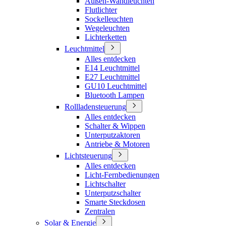
Außen-Wandleuchten
Flutlichter
Sockelleuchten
Wegeleuchten
Lichterketten
Leuchtmittel
Alles entdecken
E14 Leuchtmittel
E27 Leuchtmittel
GU10 Leuchtmittel
Bluetooth Lampen
Rollladensteuerung
Alles entdecken
Schalter & Wippen
Unterputzaktoren
Antriebe & Motoren
Lichtsteuerung
Alles entdecken
Licht-Fernbedienungen
Lichtschalter
Unterputzschalter
Smarte Steckdosen
Zentralen
Solar & Energie