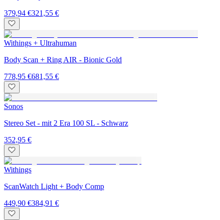
379,94 €
321,55 €
Withings + Ultrahuman
Body Scan + Ring AIR - Bionic Gold
778,95 €
681,55 €
Sonos
Stereo Set - mit 2 Era 100 SL - Schwarz
352,95 €
Withings
ScanWatch Light + Body Comp
449,90 €
384,91 €