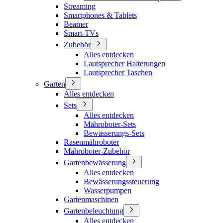
Streaming
Smartphones & Tablets
Beamer
Smart-TVs
Zubehör
Alles entdecken
Lautsprecher Halterungen
Lautsprecher Taschen
Garten
Alles entdecken
Sets
Alles entdecken
Mähroboter-Sets
Bewässerungs-Sets
Rasenmähroboter
Mähroboter-Zubehör
Gartenbewässerung
Alles entdecken
Bewässerungssteuerung
Wasserpumpen
Gartenmaschinen
Gartenbeleuchtung
Alles entdecken