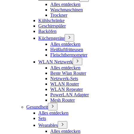
Alles entdecken
Waschmaschinen
Trockner
Kühlschränke
Geschirrspüler
Backöfen
Küchengeräte
Alles entdecken
Heißluftfritteusen
Fleischthermometer
WLAN Netzwerk
Alles entdecken
Beste Wlan Router
Netzwerk-Sets
WLAN Router
WLAN Repeater
PowerLAN Adapter
Mesh Router
Gesundheit
Alles entdecken
Sets
Wearables
Alles entdecken