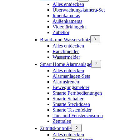
Alles entdecken
Überwachungskamera-Set
Innenkameras
Außenkameras
Videotürklingeln
Zubehör
Brand- und Wasserschutz
Alles entdecken
Rauchmelder
Wassermelder
Smart Home Alarmanlage
Alles entdecken
Alarmanlagen-Sets
Alarmsirenen
Bewegungsmelder
Smarte Fernbedienungen
Smarte Schalter
Smarte Steckdosen
Smarte Tastenfelder
Tür- und Fenstersensoren
Zentralen
Zutrittskontrolle
Alles entdecken